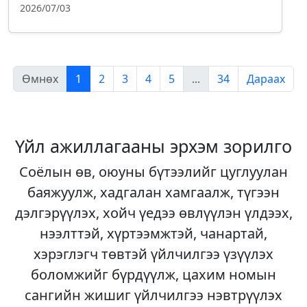
2026/07/03
Өмнөх
1
2
3
4
5
...
34
Дараах
Үйл ажиллагааны эрхэм зорилго
Соёлын өв, оюуны бүтээлийг цуглуулан
баяжуулж, хадгалан хамгаалж, түгээн
дэлгэрүүлэх, хойч үедээ өвлүүлэн үлдээх,
нээлттэй, хүртээмжтэй, чанартай,
хэрэглэгч төвтэй үйлчилгээ үзүүлэх
боломжийг бүрдүүлж, цахим номын
сангийн жишиг үйлчилгээ нэвтрүүлэх