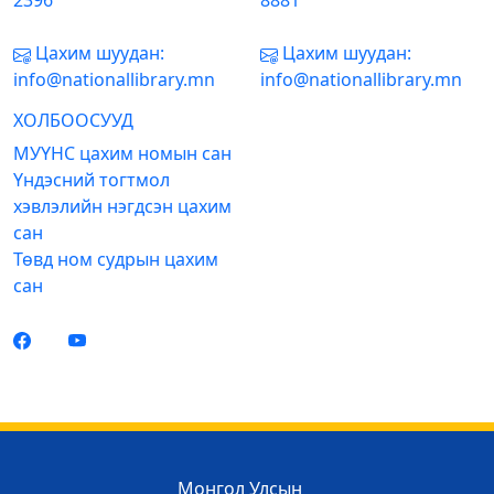
2396
8881
Цахим шуудан:
Цахим шуудан:
info@nationallibrary.mn
info@nationallibrary.mn
ХОЛБООСУУД
МУҮНС цахим номын сан
Үндэсний тогтмол
хэвлэлийн нэгдсэн цахим
сан
Төвд ном судрын цахим
сан
Монгол Улсын