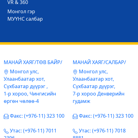
VR & 360
Mонгол гэр
МУҮНС салбар
МАНАЙ ХАЯГ/ТӨВ БАЙР/
МАНАЙ ХАЯГ/САЛБАР/
Mонгол улс,
Mонгол улс,
Улаанбаатар хот,
Улаанбаатар хот,
Сүхбаатар дүүрэг ,
Сүхбаатар дүүрэг,
1-р хороо, Чингисийн
7-р хороо Денверийн
өргөн чөлөө-4
гудамж
Факс: (+976-11) 323 100
Факс: (+976-11) 323 100
Утас: (+976-11) 7011
Утас: (+976-11) 7018