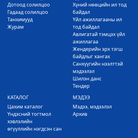
Дотоод солилцоо
Хүний нөөцийн ил тод
Гадаад солилцоо
байдал
Танхимууд
Үйл ажиллагааны ил
Журам
тод байдал
Авлигатай тэмцэх үйл
ажиллагаа
Жендерийн эрх тэгш
байдлыг хангах
Санхүүгийн нээлттэй
мэдээлэл
Шилэн данс
Тендер
КАТАЛОГ
МЭДЭЭ
Цахим каталог
Mэдээ, мэдээлэл
Үндэсний тогтмол
Архив
хэвлэлийн
өгүүллийн нэгдсэн сан