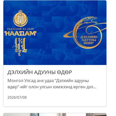
ДЭЛХИЙН АДУУНЫ ӨДӨР
Монгол Улсад анх удаа “Дэлхийн адууны
өдөр”-ийг олон улсын хэмжээнд өргөн дэл...
2026/07/08