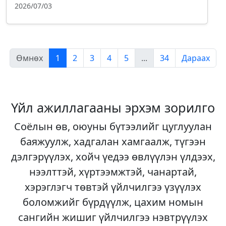
2026/07/03
Өмнөх
1
2
3
4
5
...
34
Дараах
Үйл ажиллагааны эрхэм зорилго
Соёлын өв, оюуны бүтээлийг цуглуулан
баяжуулж, хадгалан хамгаалж, түгээн
дэлгэрүүлэх, хойч үедээ өвлүүлэн үлдээх,
нээлттэй, хүртээмжтэй, чанартай,
хэрэглэгч төвтэй үйлчилгээ үзүүлэх
боломжийг бүрдүүлж, цахим номын
сангийн жишиг үйлчилгээ нэвтрүүлэх