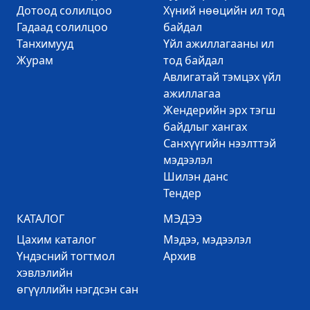
Дотоод солилцоо
Хүний нөөцийн ил тод
Гадаад солилцоо
байдал
Танхимууд
Үйл ажиллагааны ил
Журам
тод байдал
Авлигатай тэмцэх үйл
ажиллагаа
Жендерийн эрх тэгш
байдлыг хангах
Санхүүгийн нээлттэй
мэдээлэл
Шилэн данс
Тендер
КАТАЛОГ
МЭДЭЭ
Цахим каталог
Mэдээ, мэдээлэл
Үндэсний тогтмол
Архив
хэвлэлийн
өгүүллийн нэгдсэн сан