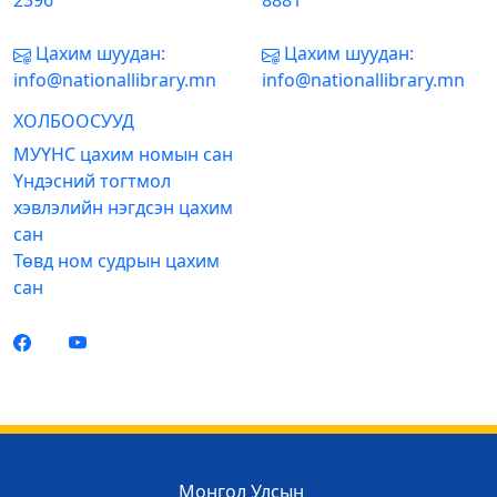
2396
8881
Цахим шуудан:
Цахим шуудан:
info@nationallibrary.mn
info@nationallibrary.mn
ХОЛБООСУУД
МУҮНС цахим номын сан
Үндэсний тогтмол
хэвлэлийн нэгдсэн цахим
сан
Төвд ном судрын цахим
сан
Монгол Улсын