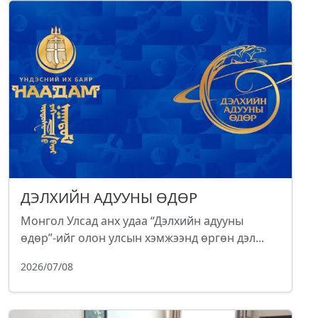
ДЭЛХИЙН АДУУНЫ ӨДӨР
Монгол Улсад анх удаа “Дэлхийн адууны
өдөр”-ийг олон улсын хэмжээнд өргөн дэл...
2026/07/08