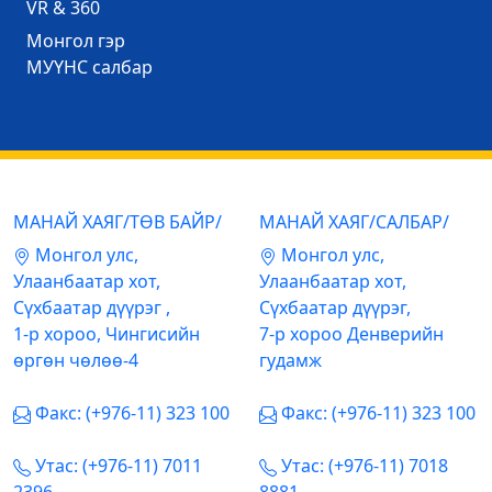
VR & 360
Mонгол гэр
МУҮНС салбар
МАНАЙ ХАЯГ/ТӨВ БАЙР/
МАНАЙ ХАЯГ/САЛБАР/
Mонгол улс,
Mонгол улс,
Улаанбаатар хот,
Улаанбаатар хот,
Сүхбаатар дүүрэг ,
Сүхбаатар дүүрэг,
1-р хороо, Чингисийн
7-р хороо Денверийн
өргөн чөлөө-4
гудамж
Факс: (+976-11) 323 100
Факс: (+976-11) 323 100
Утас: (+976-11) 7011
Утас: (+976-11) 7018