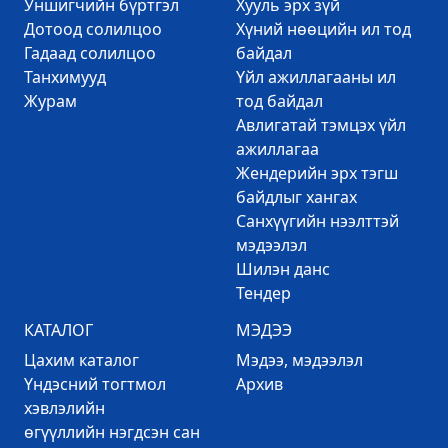
Уншигчийн бүртгэл
Хууль эрх зүй
Дотоод солилцоо
Хүний нөөцийн ил тод
Гадаад солилцоо
байдал
Танхимууд
Үйл ажиллагааны ил
Журам
тод байдал
Авлигатай тэмцэх үйл
ажиллагаа
Жендерийн эрх тэгш
байдлыг хангах
Санхүүгийн нээлттэй
мэдээлэл
Шилэн данс
Тендер
КАТАЛОГ
МЭДЭЭ
Цахим каталог
Mэдээ, мэдээлэл
Үндэсний тогтмол
Архив
хэвлэлийн
өгүүллийн нэгдсэн сан