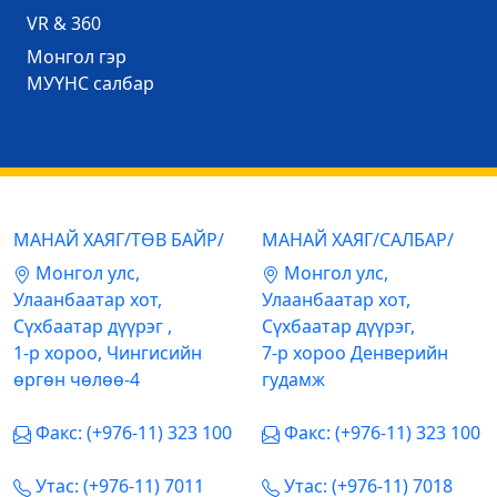
VR & 360
Mонгол гэр
МУҮНС салбар
МАНАЙ ХАЯГ/ТӨВ БАЙР/
МАНАЙ ХАЯГ/САЛБАР/
Mонгол улс,
Mонгол улс,
Улаанбаатар хот,
Улаанбаатар хот,
Сүхбаатар дүүрэг ,
Сүхбаатар дүүрэг,
1-р хороо, Чингисийн
7-р хороо Денверийн
өргөн чөлөө-4
гудамж
Факс: (+976-11) 323 100
Факс: (+976-11) 323 100
Утас: (+976-11) 7011
Утас: (+976-11) 7018