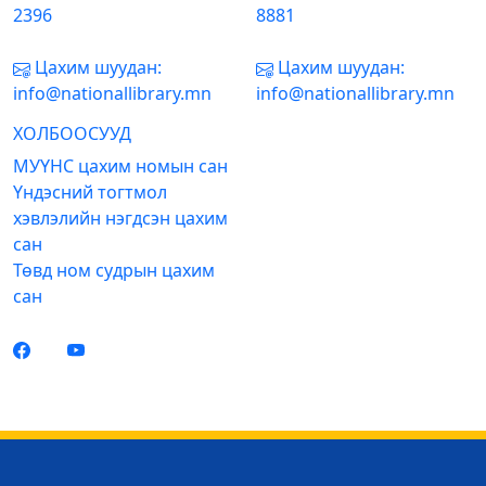
2396
8881
Цахим шуудан:
Цахим шуудан:
info@nationallibrary.mn
info@nationallibrary.mn
ХОЛБООСУУД
МУҮНС цахим номын сан
Үндэсний тогтмол
хэвлэлийн нэгдсэн цахим
сан
Төвд ном судрын цахим
сан