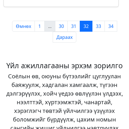
Өмнөх
1
...
30
31
32
33
34
Дараах
Үйл ажиллагааны эрхэм зорилго
Соёлын өв, оюуны бүтээлийг цуглуулан
баяжуулж, хадгалан хамгаалж, түгээн
дэлгэрүүлэх, хойч үедээ өвлүүлэн үлдээх,
нээлттэй, хүртээмжтэй, чанартай,
хэрэглэгч төвтэй үйлчилгээ үзүүлэх
боломжийг бүрдүүлж, цахим номын
сангийн жишиг үйлчилгээ нэвтрүүлэх