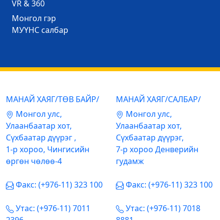
VR & 360
Mонгол гэр
МУҮНС салбар
МАНАЙ ХАЯГ/ТӨВ БАЙР/
МАНАЙ ХАЯГ/САЛБАР/
Mонгол улс,
Mонгол улс,
Улаанбаатар хот,
Улаанбаатар хот,
Сүхбаатар дүүрэг ,
Сүхбаатар дүүрэг,
1-р хороо, Чингисийн
7-р хороо Денверийн
өргөн чөлөө-4
гудамж
Факс: (+976-11) 323 100
Факс: (+976-11) 323 100
Утас: (+976-11) 7011
Утас: (+976-11) 7018