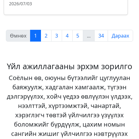
2026/07/03
Өмнөх
1
2
3
4
5
...
34
Дараах
Үйл ажиллагааны эрхэм зорилго
Соёлын өв, оюуны бүтээлийг цуглуулан
баяжуулж, хадгалан хамгаалж, түгээн
дэлгэрүүлэх, хойч үедээ өвлүүлэн үлдээх,
нээлттэй, хүртээмжтэй, чанартай,
хэрэглэгч төвтэй үйлчилгээ үзүүлэх
боломжийг бүрдүүлж, цахим номын
сангийн жишиг үйлчилгээ нэвтрүүлэх