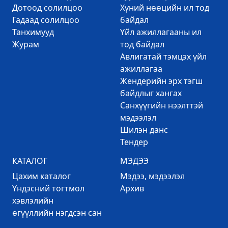
Дотоод солилцоо
Хүний нөөцийн ил тод
Гадаад солилцоо
байдал
Танхимууд
Үйл ажиллагааны ил
Журам
тод байдал
Авлигатай тэмцэх үйл
ажиллагаа
Жендерийн эрх тэгш
байдлыг хангах
Санхүүгийн нээлттэй
мэдээлэл
Шилэн данс
Тендер
КАТАЛОГ
МЭДЭЭ
Цахим каталог
Mэдээ, мэдээлэл
Үндэсний тогтмол
Архив
хэвлэлийн
өгүүллийн нэгдсэн сан