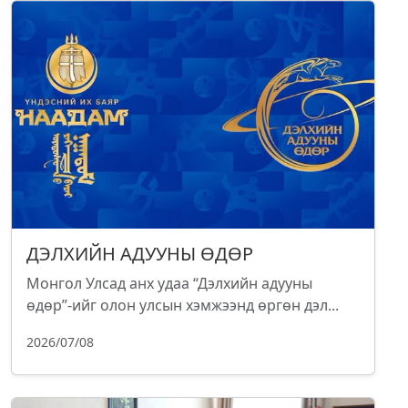
ДЭЛХИЙН АДУУНЫ ӨДӨР
Монгол Улсад анх удаа “Дэлхийн адууны
өдөр”-ийг олон улсын хэмжээнд өргөн дэл...
2026/07/08