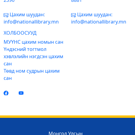
2396
8881
Цахим шуудан:
Цахим шуудан:
info@nationallibrary.mn
info@nationallibrary.mn
ХОЛБООСУУД
МУҮНС цахим номын сан
Үндэсний тогтмол
хэвлэлийн нэгдсэн цахим
сан
Төвд ном судрын цахим
сан
Монгол Улсын