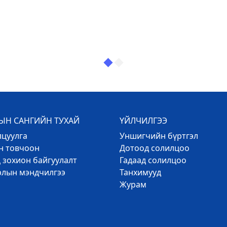
Н САНГИЙН ТУХАЙ
ҮЙЛЧИЛГЭЭ
лцуулга
Уншигчийн бүртгэл
эн товчоон
Дотоод солилцоо
 зохион байгуулалт
Гадаад солилцоо
рлын мэндчилгээ
Танхимууд
Журам