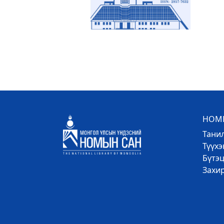
НОМЫ
Тани
Түүх
Бүтэц
Захи