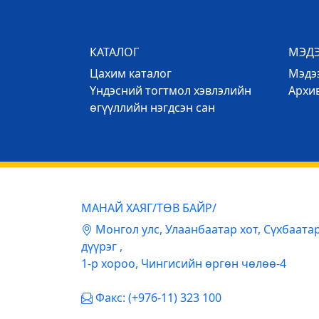
КАТАЛОГ
МЭД
Цахим каталог
Mэдээ
Үндэсний тогтмол хэвлэлийн
Архи
өгүүллийн нэгдсэн сан
МАНАЙ ХАЯГ/ТӨВ БАЙР/
Mонгол улс, Улаанбаатар хот, Сүхбаата
дүүрэг ,
1-р хороо, Чингисийн өргөн чөлөө-4
Факс: (+976-11) 323 100