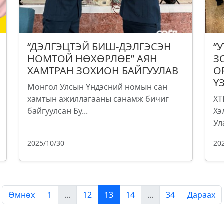
“ДЭЛГЭЦТЭЙ БИШ-ДЭЛГЭСЭН
“
НОМТОЙ НӨХӨРЛӨЕ” АЯН
З
ХАМТРАН ЗОХИОН БАЙГУУЛАВ
О
Ү
Монгол Улсын Үндэсний номын сан
хамтын ажиллагааны санамж бичиг
ХТ
байгуулсан Бу...
Хэ
Ул
2025/10/30
20
Өмнөх
1
...
12
13
14
...
34
Дараах