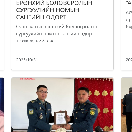
ЕРӨНХИЙ БОЛОВСРОЛЫН
“
СУРГУУЛИЙН НОМЫН
Ас
САНГИЙН ӨДӨРТ
ор
Олон улсын ерөнхий боловсролын
бү
сургуулийн номын сангийн өдөр
тохиож, нийслэл ...
2025/10/31
20