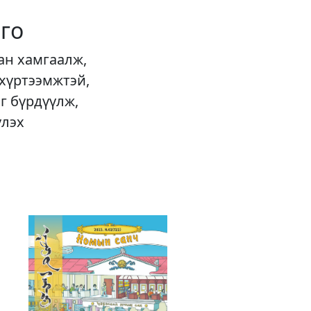
го
ан хамгаалж,
 хүртээмжтэй,
г бүрдүүлж,
үлэх