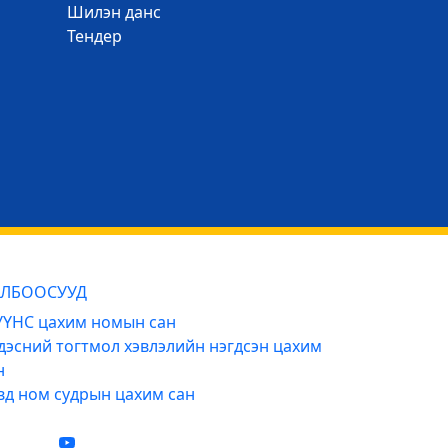
Шилэн данс
Тендер
ЛБООСУУД
ҮНС цахим номын сан
дэсний тогтмол хэвлэлийн нэгдсэн цахим
н
вд ном судрын цахим сан