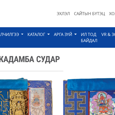
ЭХЛЭЛ
САЙТЫН БҮТЭЦ
ХО
ЙЛЧИЛГЭЭ
КАТАЛОГ
АРГА ЗҮЙ
ИЛ ТОД
VR & 3
БАЙДАЛ