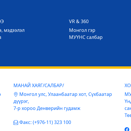
ЭЭ
VR & 360
, мэдээлэл
Mонгол гэр
в
МУҮНС салбар
МАНАЙ ХАЯГ/САЛБАР/
ХО
р
Mонгол улс, Улаанбаатар хот, Сүхбаатар
МУ
дүүрэг,
Үн
7-р хороо Денверийн гудамж
са
Тө
Факс: (+976-11) 323 100