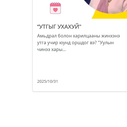
“УТГЫГ УХАХУЙ"
Амьдрал болон харилцааны жинхэнэ
утга учир юунд оршдог вэ? "Уулын
чинээ хары...
2025/10/31