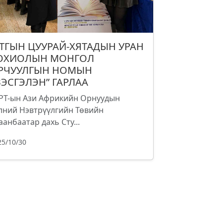
УТГЫН ЦУУРАЙ-ХЯТАДЫН УРАН
ОХИОЛЫН МОНГОЛ
РЧУУЛГЫН НОМЫН
ЗЭСГЭЛЭН” ГАРЛАА
РТ-ын Ази Африкийн Орнуудын
лний Нэвтрүүлгийн Төвийн
аанбаатар дахь Сту...
25/10/30