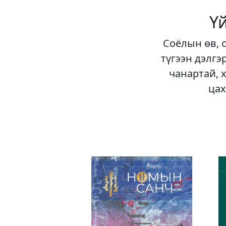
Ү
Соёлын өв, 
түгээн дэлгэ
чанартай, 
цах