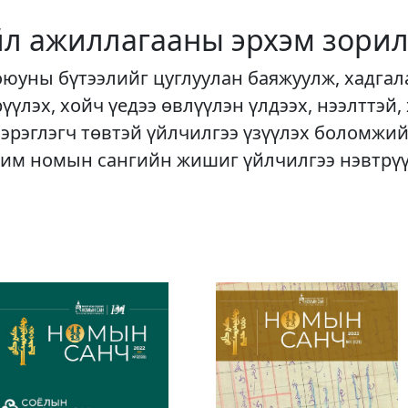
йл ажиллагааны эрхэм зорил
оюуны бүтээлийг цуглуулан баяжуулж, хадгал
рүүлэх, хойч үедээ өвлүүлэн үлдээх, нээлттэй,
хэрэглэгч төвтэй үйлчилгээ үзүүлэх боломжий
им номын сангийн жишиг үйлчилгээ нэвтрү