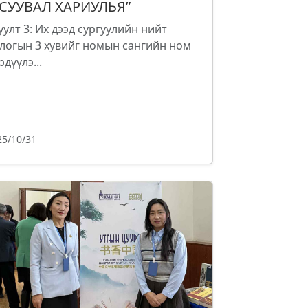
АСУУВАЛ ХАРИУЛЬЯ”
уулт 3: Их дээд сургуулийн нийт
логын 3 хувийг номын сангийн ном
рдүүлэ...
25/10/31