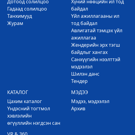
Дотоод солилцоо
Хүний нөөцийн ил тод
Гадаад солилцоо
байдал
Танхимууд
Үйл ажиллагааны ил
Журам
тод байдал
Авлигатай тэмцэх үйл
ажиллагаа
Жендерийн эрх тэгш
байдлыг хангах
Санхүүгийн нээлттэй
мэдээлэл
Шилэн данс
Тендер
КАТАЛОГ
МЭДЭЭ
Цахим каталог
Mэдээ, мэдээлэл
Үндэсний тогтмол
Архив
хэвлэлийн
өгүүллийн нэгдсэн сан
VR & 360