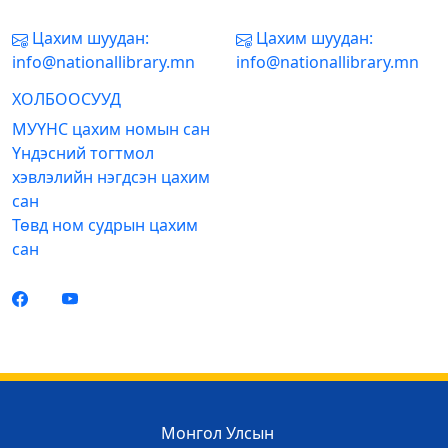
Цахим шуудан:
Цахим шуудан:
info@nationallibrary.mn
info@nationallibrary.mn
ХОЛБООСУУД
МУҮНС цахим номын сан
Үндэсний тогтмол
хэвлэлийн нэгдсэн цахим
сан
Төвд ном судрын цахим
сан
Монгол Улсын