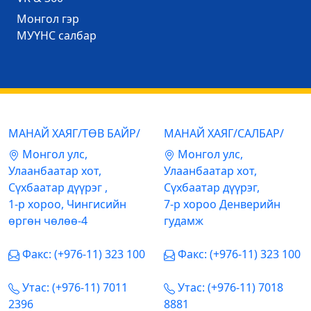
Mонгол гэр
МУҮНС салбар
МАНАЙ ХАЯГ/ТӨВ БАЙР/
МАНАЙ ХАЯГ/САЛБАР/
Mонгол улс,
Mонгол улс,
Улаанбаатар хот,
Улаанбаатар хот,
Сүхбаатар дүүрэг ,
Сүхбаатар дүүрэг,
1-р хороо, Чингисийн
7-р хороо Денверийн
өргөн чөлөө-4
гудамж
Факс: (+976-11) 323 100
Факс: (+976-11) 323 100
Утас: (+976-11) 7011
Утас: (+976-11) 7018
2396
8881