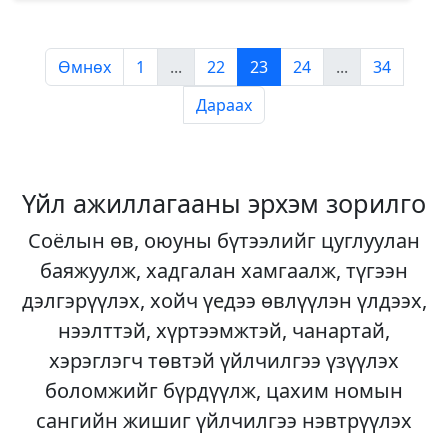
Өмнөх
1
...
22
23
24
...
34
Дараах
Үйл ажиллагааны эрхэм зорилго
Соёлын өв, оюуны бүтээлийг цуглуулан
баяжуулж, хадгалан хамгаалж, түгээн
дэлгэрүүлэх, хойч үедээ өвлүүлэн үлдээх,
нээлттэй, хүртээмжтэй, чанартай,
хэрэглэгч төвтэй үйлчилгээ үзүүлэх
боломжийг бүрдүүлж, цахим номын
сангийн жишиг үйлчилгээ нэвтрүүлэх