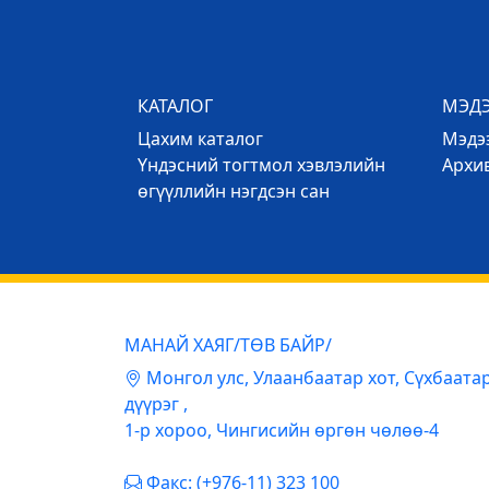
КАТАЛОГ
МЭД
Цахим каталог
Mэдээ
Үндэсний тогтмол хэвлэлийн
Архи
өгүүллийн нэгдсэн сан
МАНАЙ ХАЯГ/ТӨВ БАЙР/
Mонгол улс, Улаанбаатар хот, Сүхбаата
дүүрэг ,
1-р хороо, Чингисийн өргөн чөлөө-4
Факс: (+976-11) 323 100