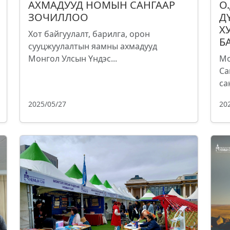
АХМАДУУД НОМЫН САНГААР
О
ЗОЧИЛЛОО
Д
Х
Хот байгуулалт, барилга, орон
Б
сууцжуулалтын яамны ахмадууд
Монгол Улсын Үндэс...
Мо
Са
са
2025/05/27
20