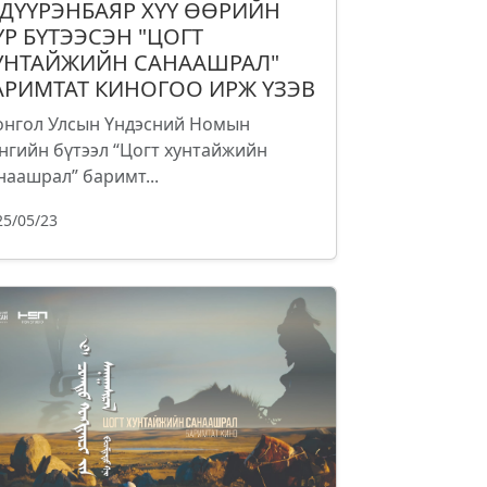
.ДҮҮРЭНБАЯР ХҮҮ ӨӨРИЙН
ҮР БҮТЭЭСЭН "ЦОГТ
УНТАЙЖИЙН САНААШРАЛ"
АРИМТАТ КИНОГОО ИРЖ ҮЗЭВ
нгол Улсын Үндэсний Номын
нгийн бүтээл “Цогт хунтайжийн
наашрал” баримт...
25/05/23