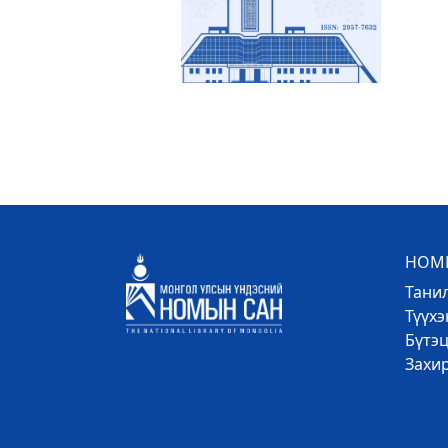
НОМЫ
Тани
Түүх
Бүтэц
Захи