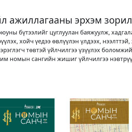
йл ажиллагааны эрхэм зорил
оюуны бүтээлийг цуглуулан баяжуулж, хадгал
рүүлэх, хойч үедээ өвлүүлэн үлдээх, нээлттэй,
хэрэглэгч төвтэй үйлчилгээ үзүүлэх боломжий
им номын сангийн жишиг үйлчилгээ нэвтрү