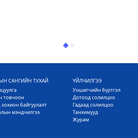
Н САНГИЙН ТУХАЙ
ҮЙЛЧИЛГЭЭ
лцуулга
Уншигчийн бүртгэл
эн товчоон
Дотоод солилцоо
 зохион байгуулалт
Гадаад солилцоо
рлын мэндчилгээ
Танхимууд
Журам