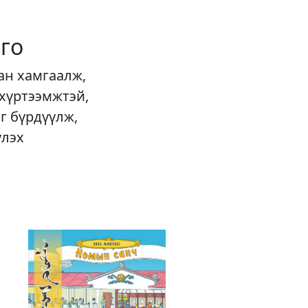
го
ан хамгаалж,
 хүртээмжтэй,
г бүрдүүлж,
үлэх