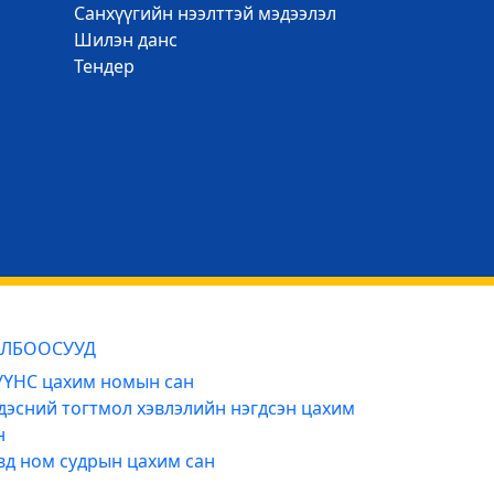
Санхүүгийн нээлттэй мэдээлэл
Шилэн данс
Тендер
ЛБООСУУД
ҮНС цахим номын сан
дэсний тогтмол хэвлэлийн нэгдсэн цахим
н
вд ном судрын цахим сан