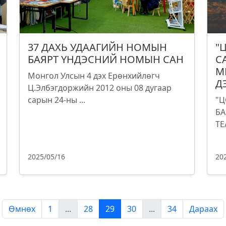
37 ДАХЬ УДААГИЙН НОМЫН
"
БАЯРТ ҮНДЭСНИЙ НОМЫН САН
С
М
Монгол Улсын 4 дэх Ерөнхийлөгч
Д
Ц.Элбэгдоржийн 2012 оны 08 дугаар
сарын 24-ны ...
"Ц
БА
ТЕ
2025/05/16
20
Өмнөх
1
...
28
29
30
...
34
Дараах