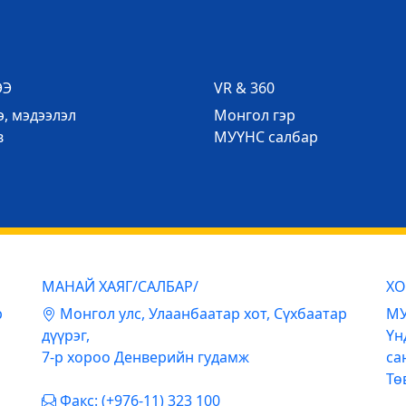
ЭЭ
VR & 360
, мэдээлэл
Mонгол гэр
в
МУҮНС салбар
МАНАЙ ХАЯГ/САЛБАР/
ХО
р
Mонгол улс, Улаанбаатар хот, Сүхбаатар
МУ
дүүрэг,
Үн
7-р хороо Денверийн гудамж
са
Тө
Факс: (+976-11) 323 100