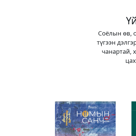
Ү
Соёлын өв, 
түгээн дэлгэ
чанартай, 
цах