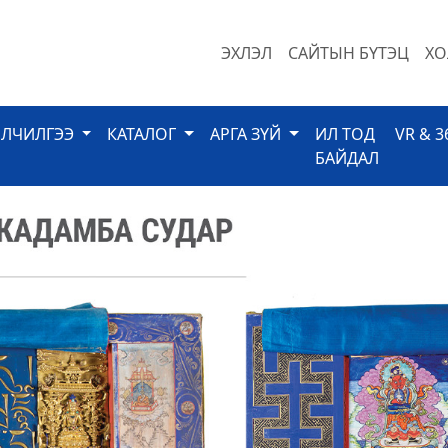
ЭХЛЭЛ
САЙТЫН БҮТЭЦ
ХО
ЙЛЧИЛГЭЭ
КАТАЛОГ
АРГА ЗҮЙ
ИЛ ТОД
VR & 3
БАЙДАЛ