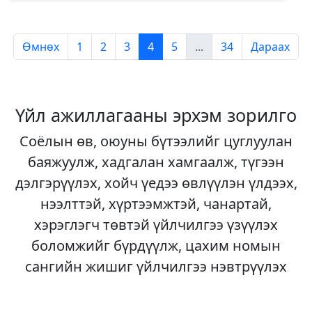
Өмнөх
1
2
3
4
5
...
34
Дараах
Үйл ажиллагааны эрхэм зорилго
Соёлын өв, оюуны бүтээлийг цуглуулан
баяжуулж, хадгалан хамгаалж, түгээн
дэлгэрүүлэх, хойч үедээ өвлүүлэн үлдээх,
нээлттэй, хүртээмжтэй, чанартай,
хэрэглэгч төвтэй үйлчилгээ үзүүлэх
боломжийг бүрдүүлж, цахим номын
сангийн жишиг үйлчилгээ нэвтрүүлэх