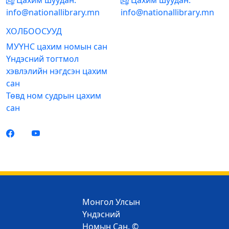
Цахим шуудан:
Цахим шуудан:
info@nationallibrary.mn
info@nationallibrary.mn
ХОЛБООСУУД
МУҮНС цахим номын сан
Үндэсний тогтмол
хэвлэлийн нэгдсэн цахим
сан
Төвд ном судрын цахим
сан
Монгол Улсын
Үндэсний
Номын Сан. ©