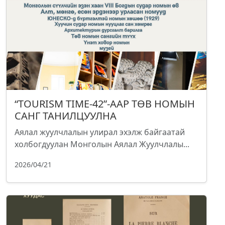
“TOURISM TIME-42”-ААР ТӨВ НОМЫН
САНГ ТАНИЛЦУУЛНА
Аялал жуулчлалын улирал эхэлж байгаатай
холбогдуулан Монголын Аялал Жуулчлалы...
2026/04/21