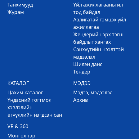
Танхимууд
Үйл ажиллагааны ил
Журам
тод байдал
Авлигатай тэмцэх үйл
ажиллагаа
Жендерийн эрх тэгш
байдлыг хангах
Санхүүгийн нээлттэй
мэдээлэл
Шилэн данс
Тендер
КАТАЛОГ
МЭДЭЭ
Цахим каталог
Mэдээ, мэдээлэл
Үндэсний тогтмол
Архив
хэвлэлийн
өгүүллийн нэгдсэн сан
VR & 360
Mонгол гэр