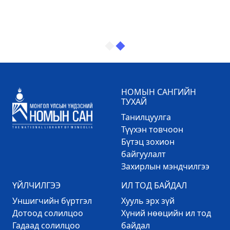
НОМЫН САНГИЙН
ТУХАЙ
Танилцуулга
Түүхэн товчоон
Бүтэц зохион
байгуулалт
Захирлын мэндчилгээ
ҮЙЛЧИЛГЭЭ
ИЛ ТОД БАЙДАЛ
Уншигчийн бүртгэл
Хууль эрх зүй
Дотоод солилцоо
Хүний нөөцийн ил тод
Гадаад солилцоо
байдал