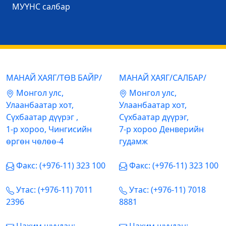
МУҮНС салбар
МАНАЙ ХАЯГ/ТӨВ БАЙР/
МАНАЙ ХАЯГ/САЛБАР/
Mонгол улс,
Mонгол улс,
Улаанбаатар хот,
Улаанбаатар хот,
Сүхбаатар дүүрэг ,
Сүхбаатар дүүрэг,
1-р хороо, Чингисийн
7-р хороо Денверийн
өргөн чөлөө-4
гудамж
Факс: (+976-11) 323 100
Факс: (+976-11) 323 100
Утас: (+976-11) 7011
Утас: (+976-11) 7018
2396
8881