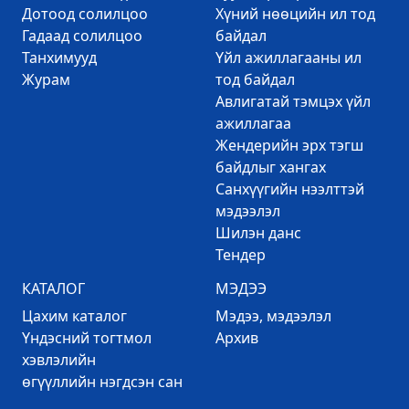
Дотоод солилцоо
Хүний нөөцийн ил тод
Гадаад солилцоо
байдал
Танхимууд
Үйл ажиллагааны ил
Журам
тод байдал
Авлигатай тэмцэх үйл
ажиллагаа
Жендерийн эрх тэгш
байдлыг хангах
Санхүүгийн нээлттэй
мэдээлэл
Шилэн данс
Тендер
КАТАЛОГ
МЭДЭЭ
Цахим каталог
Mэдээ, мэдээлэл
Үндэсний тогтмол
Архив
хэвлэлийн
өгүүллийн нэгдсэн сан