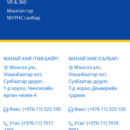
VR & 360
Mонгол гэр
МУҮНС салбар
МАНАЙ ХАЯГ/ТӨВ БАЙР/
МАНАЙ ХАЯГ/САЛБАР/
Mонгол улс,
Mонгол улс,
Улаанбаатар хот,
Улаанбаатар хот,
Сүхбаатар дүүрэг ,
Сүхбаатар дүүрэг,
1-р хороо, Чингисийн
7-р хороо Денверийн
өргөн чөлөө-4
гудамж
Факс: (+976-11) 323 100
Факс: (+976-11) 323 100
Утас: (+976-11) 7011
Утас: (+976-11) 7018