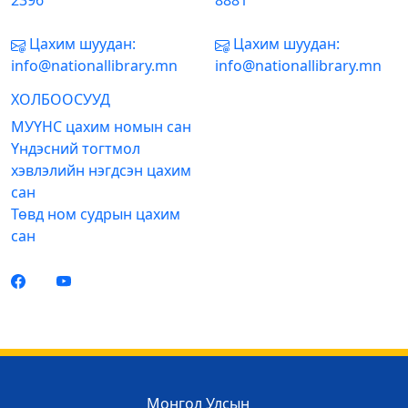
2396
8881
Цахим шуудан:
Цахим шуудан:
info@nationallibrary.mn
info@nationallibrary.mn
ХОЛБООСУУД
МУҮНС цахим номын сан
Үндэсний тогтмол
хэвлэлийн нэгдсэн цахим
сан
Төвд ном судрын цахим
сан
Монгол Улсын