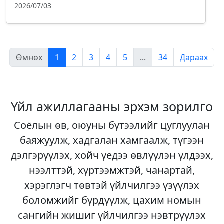
2026/07/03
Өмнөх
1
2
3
4
5
...
34
Дараах
Үйл ажиллагааны эрхэм зорилго
Соёлын өв, оюуны бүтээлийг цуглуулан
баяжуулж, хадгалан хамгаалж, түгээн
дэлгэрүүлэх, хойч үедээ өвлүүлэн үлдээх,
нээлттэй, хүртээмжтэй, чанартай,
хэрэглэгч төвтэй үйлчилгээ үзүүлэх
боломжийг бүрдүүлж, цахим номын
сангийн жишиг үйлчилгээ нэвтрүүлэх