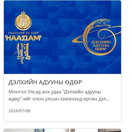
ДЭЛХИЙН АДУУНЫ ӨДӨР
Монгол Улсад анх удаа “Дэлхийн адууны
өдөр”-ийг олон улсын хэмжээнд өргөн дэл...
2026/07/08