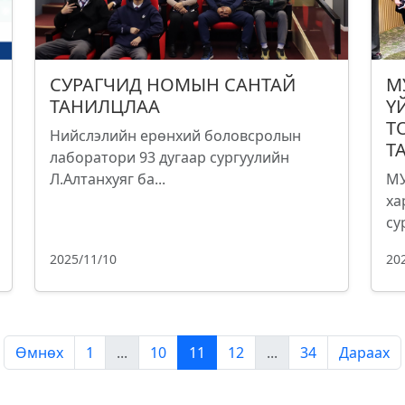
СУРАГЧИД НОМЫН САНТАЙ
М
ТАНИЛЦЛАА
Ү
Т
Нийслэлийн ерөнхий боловсролын
Т
лаборатори 93 дугаар сургуулийн
Л.Алтанхуяг ба...
МУ
ха
су
2025/11/10
20
Өмнөх
1
...
10
11
12
...
34
Дараах