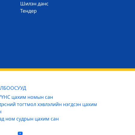
Шилэн данс
Тендер
ЛБООСУУД
ҮНС цахим номын сан
дэсний тогтмол хэвлэлийн нэгдсэн цахим
н
вд ном судрын цахим сан