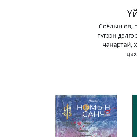
Ү
Соёлын өв, 
түгээн дэлгэ
чанартай, 
цах