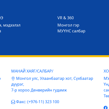
ЭЭ
VR & 360
, мэдээлэл
Mонгол гэр
в
МУҮНС салбар
МАНАЙ ХАЯГ/САЛБАР/
ХО
р
Mонгол улс, Улаанбаатар хот, Сүхбаатар
МУ
дүүрэг,
Үн
7-р хороо Денверийн гудамж
са
Тө
Факс: (+976-11) 323 100