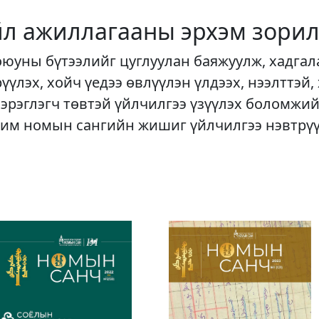
йл ажиллагааны эрхэм зорил
оюуны бүтээлийг цуглуулан баяжуулж, хадгал
рүүлэх, хойч үедээ өвлүүлэн үлдээх, нээлттэй,
хэрэглэгч төвтэй үйлчилгээ үзүүлэх боломжий
им номын сангийн жишиг үйлчилгээ нэвтрү