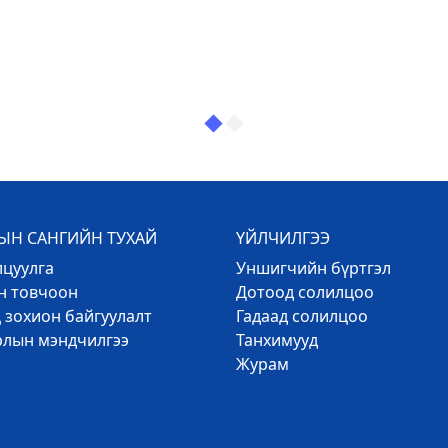
Н САНГИЙН ТУХАЙ
ҮЙЛЧИЛГЭЭ
лцуулга
Уншигчийн бүртгэл
эн товчоон
Дотоод солилцоо
 зохион байгуулалт
Гадаад солилцоо
рлын мэндчилгээ
Танхимууд
Журам