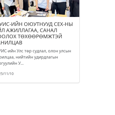
УИС-ИЙН ОЮУТНУУД СЕХ-НЫ
ЙЛ АЖИЛЛАГАА, САНАЛ
ООЛОХ ТӨХӨӨРӨМЖТЭЙ
АНИЛЦАВ
ИС-ийн Улс төр судлал, олон улсын
рилцаа, нийтийн удирдлагын
ргуулийн У...
25/11/10