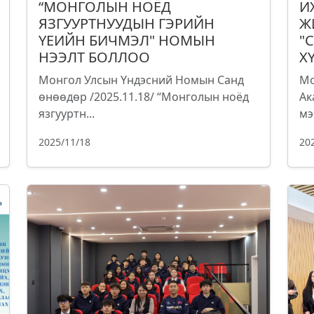
“МОНГОЛЫН НОЁД
И
ЯЗГУУРТНУУДЫН ГЭРИЙН
Ж
ҮЕИЙН БИЧМЭЛ" НОМЫН
"
НЭЭЛТ БОЛЛОО
Х
Монгол Улсын Үндэсний Номын Санд
Мо
өнөөдөр /2025.11.18/ “Монголын ноёд
Ак
язгууртн...
мэ
2025/11/18
20