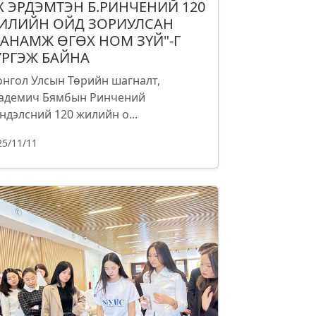
Х ЭРДЭМТЭН Б.РИНЧЕНИЙ 120
ИЛИЙН ОЙД ЗОРИУЛСАН
САНАМЖ ӨГӨХ НОМ ЗҮЙ"-Г
ҮРГЭЖ БАЙНА
нгол Улсын Төрийн шагналт,
адемич Бямбын Ринчений
ндэлсний 120 жилийн о...
25/11/11