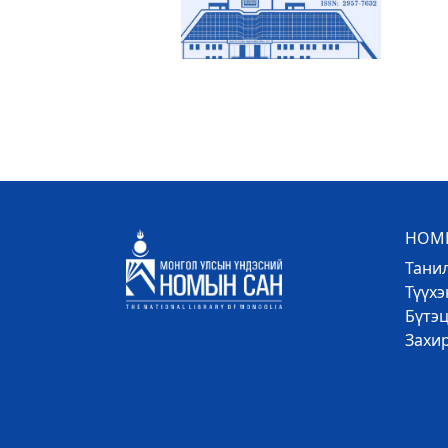
НОМЫ
Тани
Түүх
Бүтэц
Захи