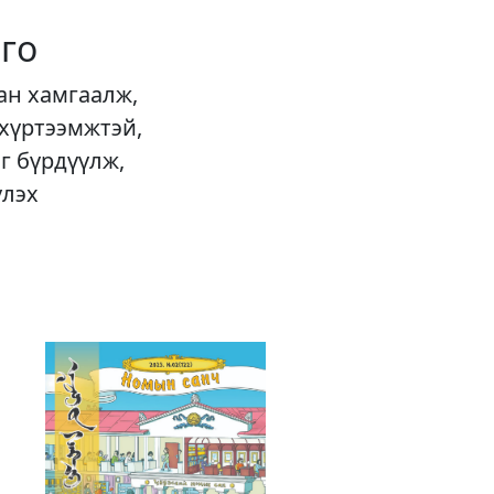
го
ан хамгаалж,
 хүртээмжтэй,
г бүрдүүлж,
үлэх