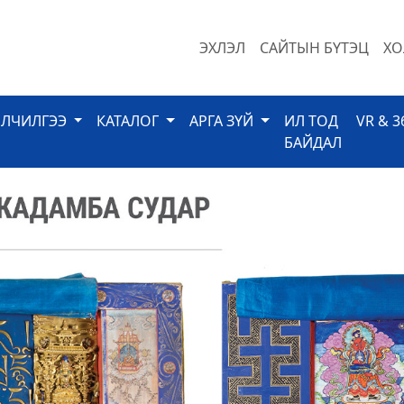
ЭХЛЭЛ
САЙТЫН БҮТЭЦ
ХО
ЙЛЧИЛГЭЭ
КАТАЛОГ
АРГА ЗҮЙ
ИЛ ТОД
VR & 3
БАЙДАЛ