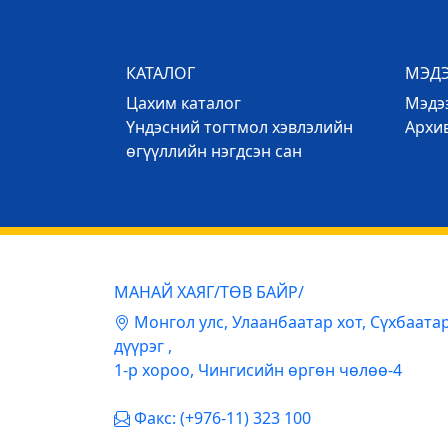
КАТАЛОГ
МЭД
Цахим каталог
Mэдээ
Үндэсний тогтмол хэвлэлийн
Архи
өгүүллийн нэгдсэн сан
МАНАЙ ХАЯГ/ТӨВ БАЙР/
Mонгол улс, Улаанбаатар хот, Сүхбаата
дүүрэг ,
1-р хороо, Чингисийн өргөн чөлөө-4
Факс: (+976-11) 323 100