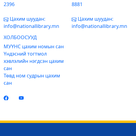
2396
8881
Цахим шуудан:
Цахим шуудан:
info@nationallibrary.mn
info@nationallibrary.mn
ХОЛБООСУУД
МУҮНС цахим номын сан
Үндэсний тогтмол
хэвлэлийн нэгдсэн цахим
сан
Төвд ном судрын цахим
сан