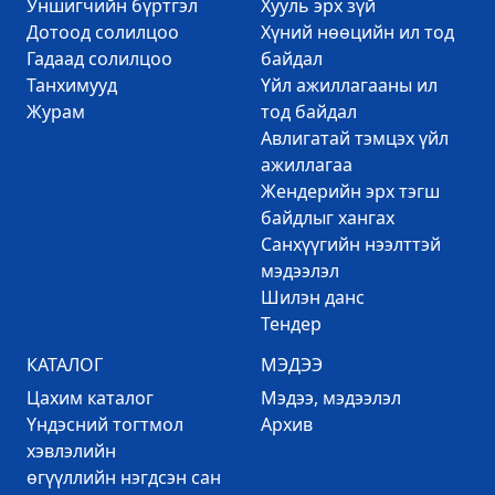
Уншигчийн бүртгэл
Хууль эрх зүй
Дотоод солилцоо
Хүний нөөцийн ил тод
Гадаад солилцоо
байдал
Танхимууд
Үйл ажиллагааны ил
Журам
тод байдал
Авлигатай тэмцэх үйл
ажиллагаа
Жендерийн эрх тэгш
байдлыг хангах
Санхүүгийн нээлттэй
мэдээлэл
Шилэн данс
Тендер
КАТАЛОГ
МЭДЭЭ
Цахим каталог
Mэдээ, мэдээлэл
Үндэсний тогтмол
Архив
хэвлэлийн
өгүүллийн нэгдсэн сан