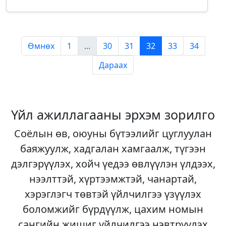
Өмнөх
1
...
30
31
32
33
34
Дараах
Үйл ажиллагааны эрхэм зорилго
Соёлын өв, оюуны бүтээлийг цуглуулан
баяжуулж, хадгалан хамгаалж, түгээн
дэлгэрүүлэх, хойч үедээ өвлүүлэн үлдээх,
нээлттэй, хүртээмжтэй, чанартай,
хэрэглэгч төвтэй үйлчилгээ үзүүлэх
боломжийг бүрдүүлж, цахим номын
сангийн жишиг үйлчилгээ нэвтрүүлэх