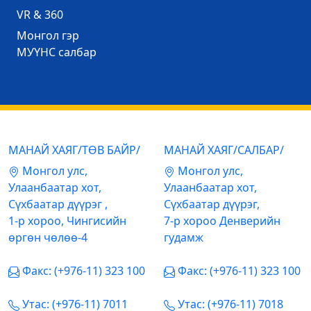
VR & 360
Mонгол гэр
МУҮНС салбар
МАНАЙ ХАЯГ/ТӨВ БАЙР/
МАНАЙ ХАЯГ/САЛБАР/
Mонгол улс,
Mонгол улс,
Улаанбаатар хот,
Улаанбаатар хот,
Сүхбаатар дүүрэг ,
Сүхбаатар дүүрэг,
1-р хороо, Чингисийн
7-р хороо Денверийн
өргөн чөлөө-4
гудамж
Факс: (+976-11) 323 100
Факс: (+976-11) 323 100
Утас: (+976-11) 7011
Утас: (+976-11) 7018