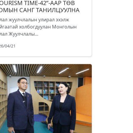
TOURISM TIME-42”-ААР ТӨВ
ОМЫН САНГ ТАНИЛЦУУЛНА
лал жуулчлалын улирал эхэлж
йгаатай холбогдуулан Монголын
лал Жуулчлалы...
26/04/21