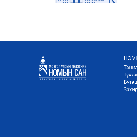
НОМЫ
Тани
Түүх
Бүтэц
Захи