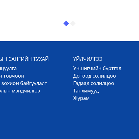
Н САНГИЙН ТУХАЙ
ҮЙЛЧИЛГЭЭ
лцуулга
Уншигчийн бүртгэл
эн товчоон
Дотоод солилцоо
 зохион байгуулалт
Гадаад солилцоо
рлын мэндчилгээ
Танхимууд
Журам