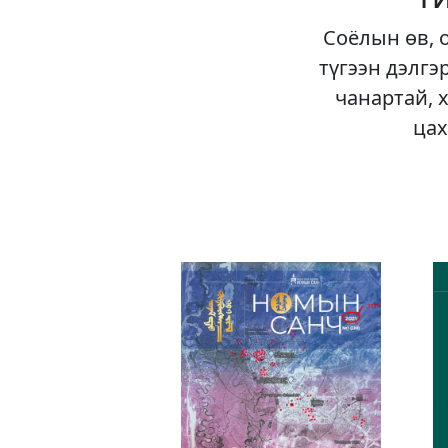
Соёлын өв, 
түгээн дэлгэ
чанартай, 
цах