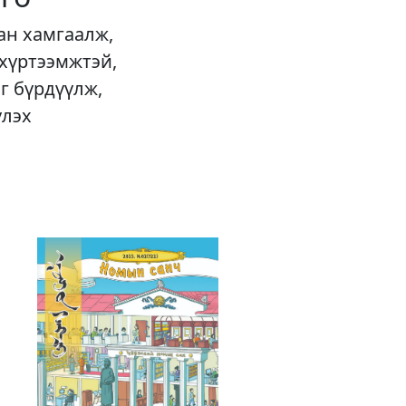
ан хамгаалж,
 хүртээмжтэй,
г бүрдүүлж,
үлэх