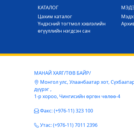
КАТАЛОГ
МЭД
Цахим каталог
Mэдээ
Үндэсний тогтмол хэвлэлийн
Архи
өгүүллийн нэгдсэн сан
МАНАЙ ХАЯГ/ТӨВ БАЙР/
Mонгол улс, Улаанбаатар хот, Сүхбаата
дүүрэг ,
1-р хороо, Чингисийн өргөн чөлөө-4
Факс: (+976-11) 323 100
Утас: (+976-11) 7011 2396