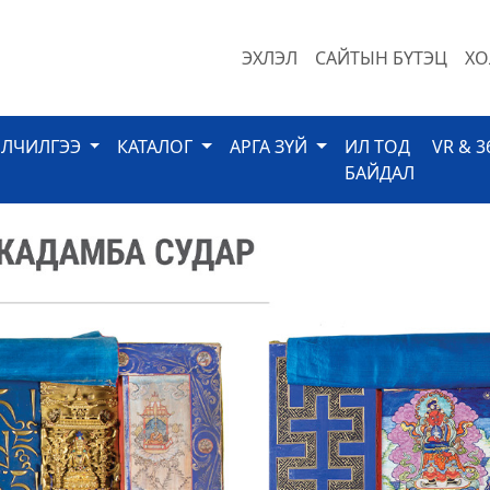
ЭХЛЭЛ
САЙТЫН БҮТЭЦ
ХО
ЙЛЧИЛГЭЭ
КАТАЛОГ
АРГА ЗҮЙ
ИЛ ТОД
VR & 3
БАЙДАЛ