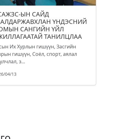
САЖЗС-ЫН САЙД
.АЛДАРЖАВХЛАН ҮНДЭСНИЙ
ОМЫН САНГИЙН ҮЙЛ
ЖИЛЛАГААТАЙ ТАНИЛЦЛАА
сын Их Хурлын гишүүн, Засгийн
зрын гишүүн, Соёл, спорт, аялал
улчлал, з...
26/04/13
го