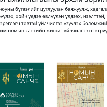
оюуны бүтээлийг цуглуулан баяжуулж, хадгал
рүүлэх, хойч үедээ өвлүүлэн үлдээх, нээлттэй,
хэрэглэгч төвтэй үйлчилгээ үзүүлэх боломжий
им номын сангийн жишиг үйлчилгээ нэвтрү