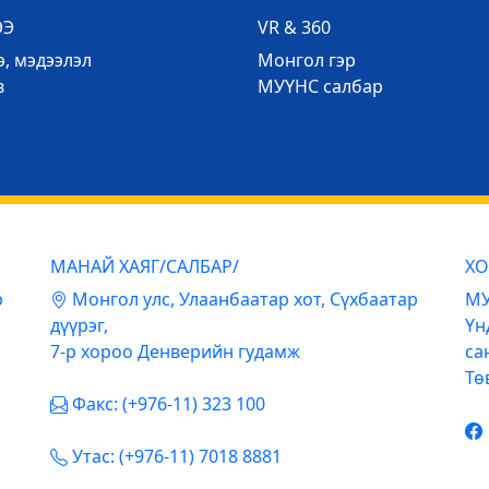
ЭЭ
VR & 360
, мэдээлэл
Mонгол гэр
в
МУҮНС салбар
МАНАЙ ХАЯГ/САЛБАР/
ХО
р
Mонгол улс, Улаанбаатар хот, Сүхбаатар
МУ
дүүрэг,
Үн
7-р хороо Денверийн гудамж
са
Тө
Факс: (+976-11) 323 100
Утас: (+976-11) 7018 8881