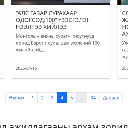
“АЛС ГАЗАР СУРАХААР
С
ОДОГСОД:100” ҮЗЭСГЭЛЭН
Ж
НЭЭЛТЭЭ ХИЙЛЭЭ
Н
А
Монголын анхны сурагч, оюутнууд
өрнөд Европт суралцаж эхэлсний 100
Ул
жилийн ойд...
га
жу
2026/04/15
20
Өмнөх
1
2
3
4
5
...
34
Дараах
йл ажиллагааны эрхэм зорил