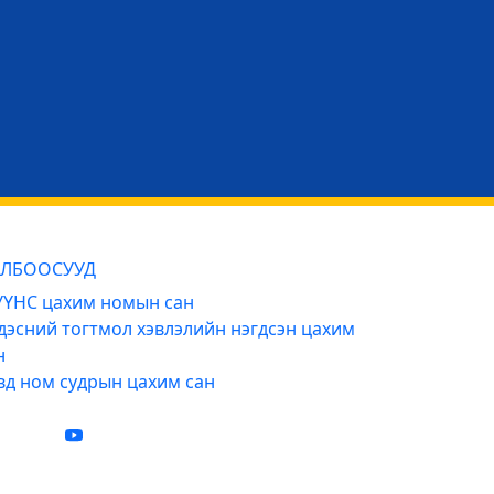
ЛБООСУУД
ҮНС цахим номын сан
дэсний тогтмол хэвлэлийн нэгдсэн цахим
н
вд ном судрын цахим сан