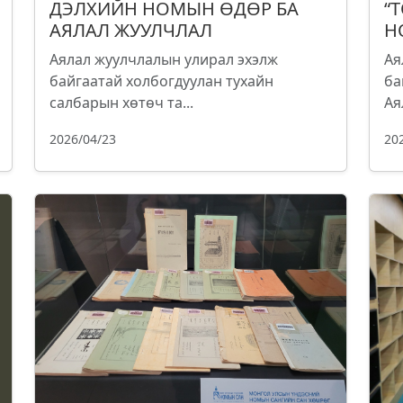
ДЭЛХИЙН НОМЫН ӨДӨР БА
“
АЯЛАЛ ЖУУЛЧЛАЛ
Н
Аялал жуулчлалын улирал эхэлж
Ая
байгаатай холбогдуулан тухайн
ба
салбарын хөтөч та...
Ая
2026/04/23
20