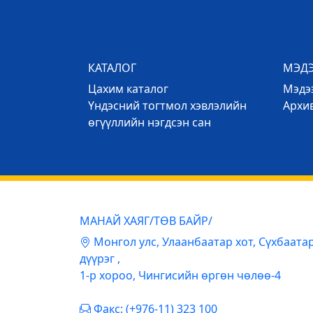
КАТАЛОГ
МЭД
Цахим каталог
Mэдээ
Үндэсний тогтмол хэвлэлийн
Архи
өгүүллийн нэгдсэн сан
МАНАЙ ХАЯГ/ТӨВ БАЙР/
Mонгол улс, Улаанбаатар хот, Сүхбаата
дүүрэг ,
1-р хороо, Чингисийн өргөн чөлөө-4
Факс: (+976-11) 323 100