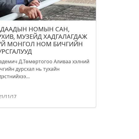
АДААДЫН НОМЫН САН,
РХИВ, МУЗЕЙД ХАДГАЛАГДАЖ
УЙ МОНГОЛ НОМ БИЧГИЙН
УРСГАЛУУД
адемич Д.Төмөртогоо Аливаа хэлний
чгийн дурсхал нь тухайн
дэстнийхээ...
21/11/17