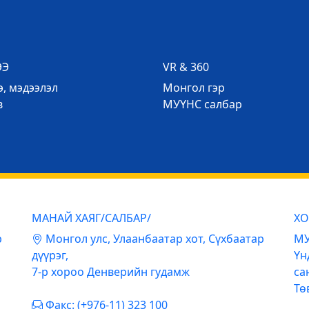
ЭЭ
VR & 360
, мэдээлэл
Mонгол гэр
в
МУҮНС салбар
МАНАЙ ХАЯГ/САЛБАР/
ХО
р
Mонгол улс, Улаанбаатар хот, Сүхбаатар
МУ
дүүрэг,
Үн
7-р хороо Денверийн гудамж
са
Тө
Факс: (+976-11) 323 100