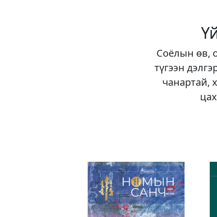
Ү
Соёлын өв, 
түгээн дэлгэ
чанартай, 
цах