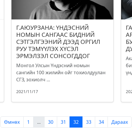
Г.АЮУРЗАНА: ҮНДЭСНИЙ
Г
НОМЫН САНГААС БИДНИЙ
А
СЭТГЭЛГЭЭНИЙ ДЭЭД ОРГИЛ
Б
РУУ ТЭМҮҮЛЭХ ХҮСЭЛ
Д
ЭРМЭЛЗЭЛ СОНСОГДДОГ
Ак
Монгол Улсын Үндэсний номын
би
сангийн 100 жилийн ойг тохиолдуулан
үн
СГЗ, зохиолч ...
2021/11/17
20
Өмнөх
1
...
30
31
32
33
34
Дараах