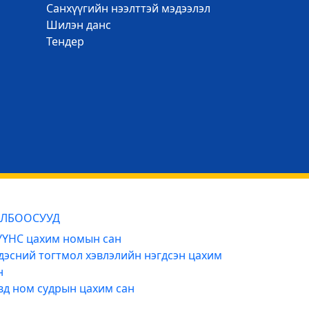
Санхүүгийн нээлттэй мэдээлэл
Шилэн данс
Тендер
ЛБООСУУД
ҮНС цахим номын сан
дэсний тогтмол хэвлэлийн нэгдсэн цахим
н
вд ном судрын цахим сан