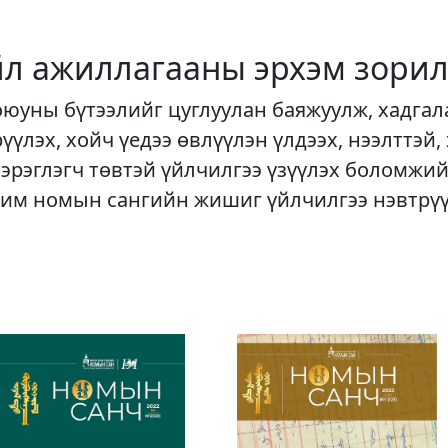
йл ажиллагааны эрхэм зорил
оюуны бүтээлийг цуглуулан баяжуулж, хадгал
рүүлэх, хойч үедээ өвлүүлэн үлдээх, нээлттэй,
хэрэглэгч төвтэй үйлчилгээ үзүүлэх боломжий
им номын сангийн жишиг үйлчилгээ нэвтрү