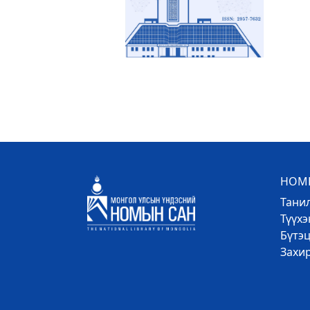
НОМЫ
Тани
Түүх
Бүтэц
Захи