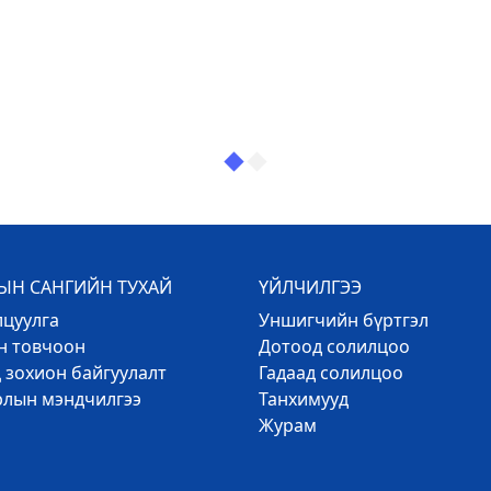
Н САНГИЙН ТУХАЙ
ҮЙЛЧИЛГЭЭ
лцуулга
Уншигчийн бүртгэл
эн товчоон
Дотоод солилцоо
 зохион байгуулалт
Гадаад солилцоо
рлын мэндчилгээ
Танхимууд
Журам