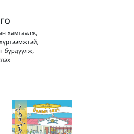
го
ан хамгаалж,
 хүртээмжтэй,
г бүрдүүлж,
үлэх