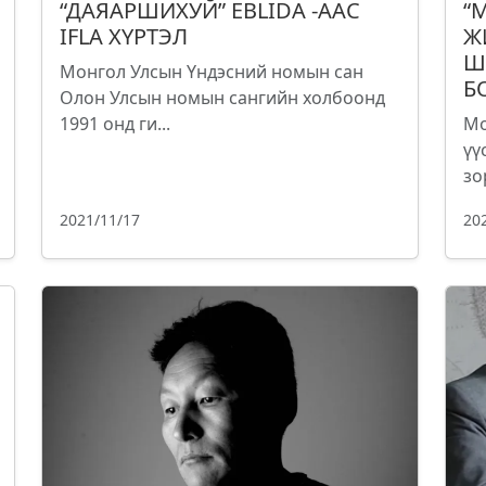
“ДАЯАРШИХУЙ” EBLIDA -ААС
“
IFLA ХҮРТЭЛ
Ж
Ш
Монгол Улсын Үндэсний номын сан
Б
Олон Улсын номын сангийн холбоонд
1991 онд ги...
Мо
үү
зо
2021/11/17
20