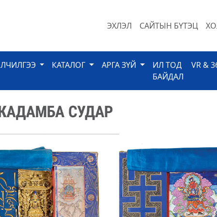
ЭХЛЭЛ
САЙТЫН БҮТЭЦ
ХО
ЙЛЧИЛГЭЭ
КАТАЛОГ
АРГА ЗҮЙ
ИЛ ТОД
VR & 3
БАЙДАЛ