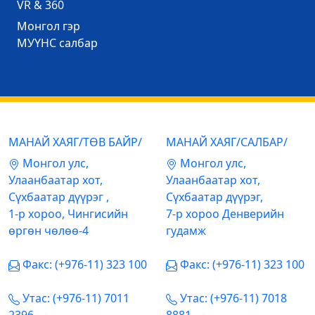
VR & 360
Mонгол гэр
МУҮНС салбар
МАНАЙ ХАЯГ/ТӨВ БАЙР/
МАНАЙ ХАЯГ/САЛБАР/
Mонгол улс,
Mонгол улс,
Улаанбаатар хот,
Улаанбаатар хот,
Сүхбаатар дүүрэг ,
Сүхбаатар дүүрэг,
1-р хороо, Чингисийн
7-р хороо Денверийн
өргөн чөлөө-4
гудамж
Факс: (+976-11) 323 100
Факс: (+976-11) 323 100
Утас: (+976-11) 7011
Утас: (+976-11) 7018