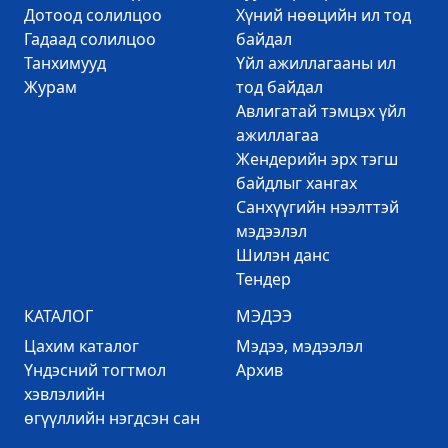
Дотоод солилцоо
Хүний нөөцийн ил тод
Гадаад солилцоо
байдал
Танхимууд
Үйл ажиллагааны ил
Журам
тод байдал
Авлигатай тэмцэх үйл
ажиллагаа
Жендерийн эрх тэгш
байдлыг хангах
Санхүүгийн нээлттэй
мэдээлэл
Шилэн данс
Тендер
КАТАЛОГ
МЭДЭЭ
Цахим каталог
Mэдээ, мэдээлэл
Үндэсний тогтмол
Архив
хэвлэлийн
өгүүллийн нэгдсэн сан