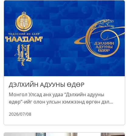
ДЭЛХИЙН АДУУНЫ ӨДӨР
Монгол Улсад анх удаа “Дэлхийн адууны
өдөр”-ийг олон улсын хэмжээнд өргөн дэл...
2026/07/08