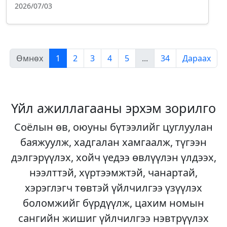
2026/07/03
Өмнөх
1
2
3
4
5
...
34
Дараах
Үйл ажиллагааны эрхэм зорилго
Соёлын өв, оюуны бүтээлийг цуглуулан
баяжуулж, хадгалан хамгаалж, түгээн
дэлгэрүүлэх, хойч үедээ өвлүүлэн үлдээх,
нээлттэй, хүртээмжтэй, чанартай,
хэрэглэгч төвтэй үйлчилгээ үзүүлэх
боломжийг бүрдүүлж, цахим номын
сангийн жишиг үйлчилгээ нэвтрүүлэх