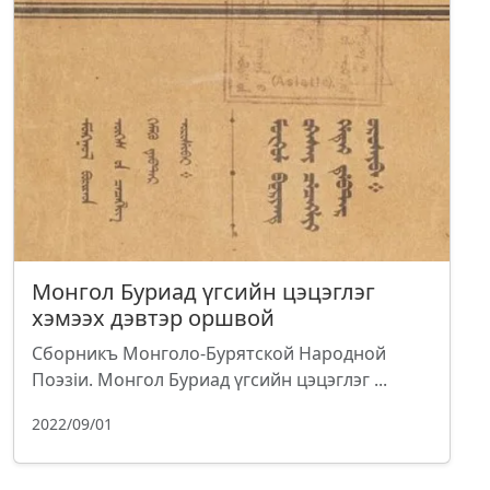
Монгол Буриад үгсийн цэцэглэг
хэмээх дэвтэр оршвой
Сборникъ Монголо-Бурятской Народной
Поэзiи. Монгол Буриад үгсийн цэцэглэг ...
2022/09/01