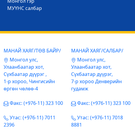
Mонгол гэр
МУҮНС салбар
МАНАЙ ХАЯГ/ТӨВ БАЙР/
МАНАЙ ХАЯГ/САЛБАР/
Mонгол улс,
Mонгол улс,
Улаанбаатар хот,
Улаанбаатар хот,
Сүхбаатар дүүрэг ,
Сүхбаатар дүүрэг,
1-р хороо, Чингисийн
7-р хороо Денверийн
өргөн чөлөө-4
гудамж
Факс: (+976-11) 323 100
Факс: (+976-11) 323 100
Утас: (+976-11) 7011
Утас: (+976-11) 7018
2396
8881