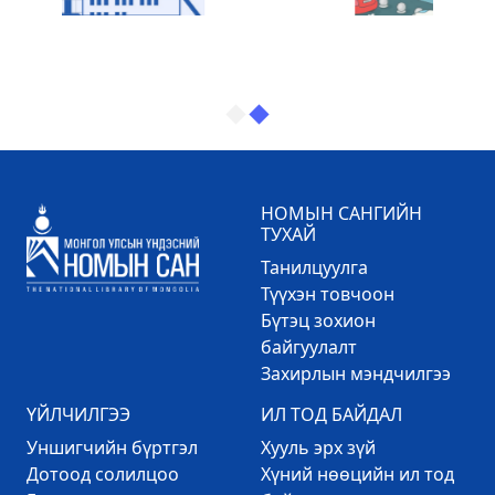
НОМЫН САНГИЙН
ТУХАЙ
Танилцуулга
Түүхэн товчоон
Бүтэц зохион
байгуулалт
Захирлын мэндчилгээ
ҮЙЛЧИЛГЭЭ
ИЛ ТОД БАЙДАЛ
Уншигчийн бүртгэл
Хууль эрх зүй
Дотоод солилцоо
Хүний нөөцийн ил тод