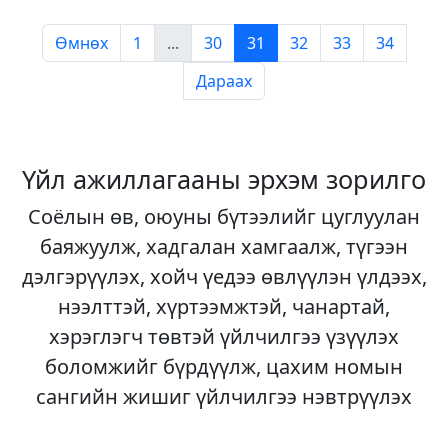
Өмнөх
1
...
30
31
32
33
34
Дараах
Үйл ажиллагааны эрхэм зорилго
Соёлын өв, оюуны бүтээлийг цуглуулан
баяжуулж, хадгалан хамгаалж, түгээн
дэлгэрүүлэх, хойч үедээ өвлүүлэн үлдээх,
нээлттэй, хүртээмжтэй, чанартай,
хэрэглэгч төвтэй үйлчилгээ үзүүлэх
боломжийг бүрдүүлж, цахим номын
сангийн жишиг үйлчилгээ нэвтрүүлэх