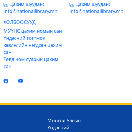
Цахим шуудан:
Цахим шуудан:
info@nationallibrary.mn
info@nationallibrary.mn
ХОЛБООСУУД
МУҮНС цахим номын сан
Үндэсний тогтмол
хэвлэлийн нэгдсэн цахим
сан
Төвд ном судрын цахим
сан
Монгол Улсын
Үндэсний