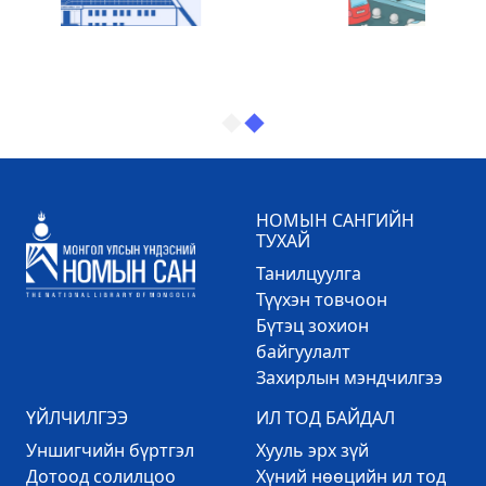
НОМЫН САНГИЙН
ТУХАЙ
Танилцуулга
Түүхэн товчоон
Бүтэц зохион
байгуулалт
Захирлын мэндчилгээ
ҮЙЛЧИЛГЭЭ
ИЛ ТОД БАЙДАЛ
Уншигчийн бүртгэл
Хууль эрх зүй
Дотоод солилцоо
Хүний нөөцийн ил тод