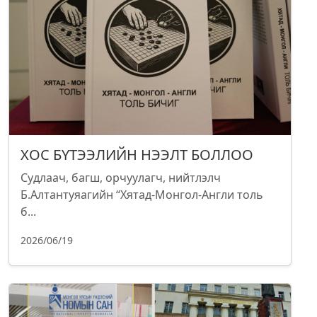
ХОС БҮТЭЭЛИЙН НЭЭЛТ БОЛЛОО
Судлаач, багш, орчуулагч, нийтлэлч
Б.Алтантуяагийн “Хятад-Монгол-Англи толь
б...
2026/06/19