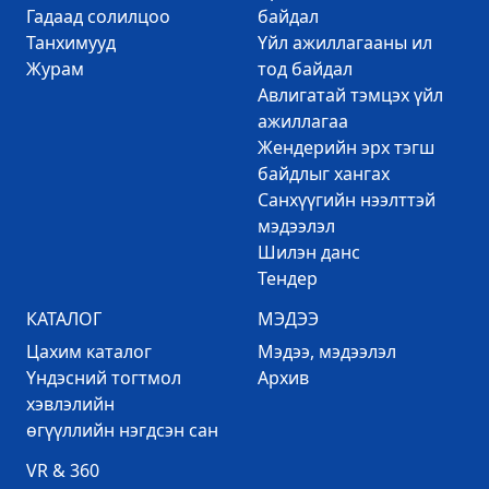
Гадаад солилцоо
байдал
Танхимууд
Үйл ажиллагааны ил
Журам
тод байдал
Авлигатай тэмцэх үйл
ажиллагаа
Жендерийн эрх тэгш
байдлыг хангах
Санхүүгийн нээлттэй
мэдээлэл
Шилэн данс
Тендер
КАТАЛОГ
МЭДЭЭ
Цахим каталог
Mэдээ, мэдээлэл
Үндэсний тогтмол
Архив
хэвлэлийн
өгүүллийн нэгдсэн сан
VR & 360