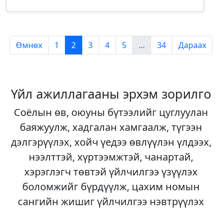
Өмнөх
1
2
3
4
5
...
34
Дараах
Үйл ажиллагааны эрхэм зорилго
Соёлын өв, оюуны бүтээлийг цуглуулан
баяжуулж, хадгалан хамгаалж, түгээн
дэлгэрүүлэх, хойч үедээ өвлүүлэн үлдээх,
нээлттэй, хүртээмжтэй, чанартай,
хэрэглэгч төвтэй үйлчилгээ үзүүлэх
боломжийг бүрдүүлж, цахим номын
сангийн жишиг үйлчилгээ нэвтрүүлэх