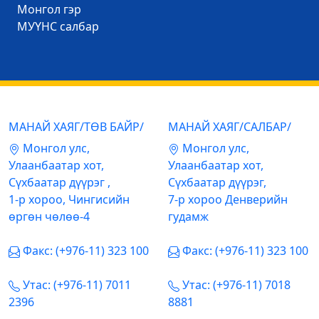
Mонгол гэр
МУҮНС салбар
МАНАЙ ХАЯГ/ТӨВ БАЙР/
МАНАЙ ХАЯГ/САЛБАР/
Mонгол улс,
Mонгол улс,
Улаанбаатар хот,
Улаанбаатар хот,
Сүхбаатар дүүрэг ,
Сүхбаатар дүүрэг,
1-р хороо, Чингисийн
7-р хороо Денверийн
өргөн чөлөө-4
гудамж
Факс: (+976-11) 323 100
Факс: (+976-11) 323 100
Утас: (+976-11) 7011
Утас: (+976-11) 7018
2396
8881