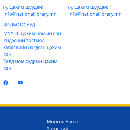
Цахим шуудан:
Цахим шуудан:
info@nationallibrary.mn
info@nationallibrary.mn
ХОЛБООСУУД
МУҮНС цахим номын сан
Үндэсний тогтмол
хэвлэлийн нэгдсэн цахим
сан
Төвд ном судрын цахим
сан
Монгол Улсын
Үндэсний