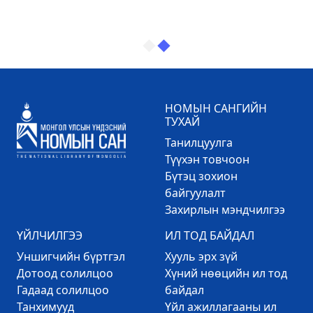
НОМЫН САНГИЙН
ТУХАЙ
Танилцуулга
Түүхэн товчоон
Бүтэц зохион
байгуулалт
Захирлын мэндчилгээ
ҮЙЛЧИЛГЭЭ
ИЛ ТОД БАЙДАЛ
Уншигчийн бүртгэл
Хууль эрх зүй
Дотоод солилцоо
Хүний нөөцийн ил тод
Гадаад солилцоо
байдал
Танхимууд
Үйл ажиллагааны ил