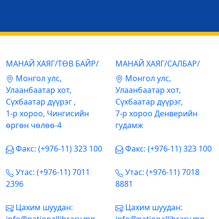
МАНАЙ ХАЯГ/ТӨВ БАЙР/
МАНАЙ ХАЯГ/САЛБАР/
Mонгол улс,
Mонгол улс,
Улаанбаатар хот,
Улаанбаатар хот,
Сүхбаатар дүүрэг ,
Сүхбаатар дүүрэг,
1-р хороо, Чингисийн
7-р хороо Денверийн
өргөн чөлөө-4
гудамж
Факс: (+976-11) 323 100
Факс: (+976-11) 323 100
Утас: (+976-11) 7011
Утас: (+976-11) 7018
2396
8881
Цахим шуудан:
Цахим шуудан: