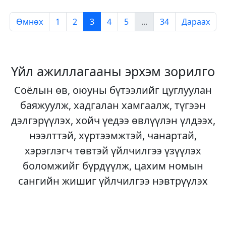
Өмнөх
1
2
3
4
5
...
34
Дараах
Үйл ажиллагааны эрхэм зорилго
Соёлын өв, оюуны бүтээлийг цуглуулан
баяжуулж, хадгалан хамгаалж, түгээн
дэлгэрүүлэх, хойч үедээ өвлүүлэн үлдээх,
нээлттэй, хүртээмжтэй, чанартай,
хэрэглэгч төвтэй үйлчилгээ үзүүлэх
боломжийг бүрдүүлж, цахим номын
сангийн жишиг үйлчилгээ нэвтрүүлэх