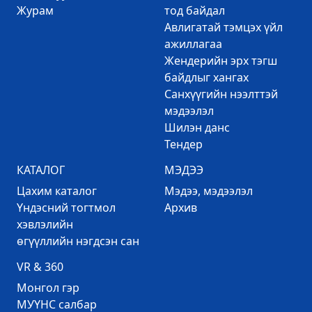
Журам
тод байдал
Авлигатай тэмцэх үйл
ажиллагаа
Жендерийн эрх тэгш
байдлыг хангах
Санхүүгийн нээлттэй
мэдээлэл
Шилэн данс
Тендер
КАТАЛОГ
МЭДЭЭ
Цахим каталог
Mэдээ, мэдээлэл
Үндэсний тогтмол
Архив
хэвлэлийн
өгүүллийн нэгдсэн сан
VR & 360
Mонгол гэр
МУҮНС салбар