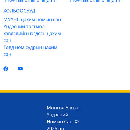
info@nationallibrary.mn
info@nationallibrary.mn
ХОЛБООСУУД
МУҮНС цахим номын сан
Үндэсний тогтмол
хэвлэлийн нэгдсэн цахим
сан
Төвд ном судрын цахим
сан
Монгол Улсын
Үндэсний
Номын Сан. ©
2026 он