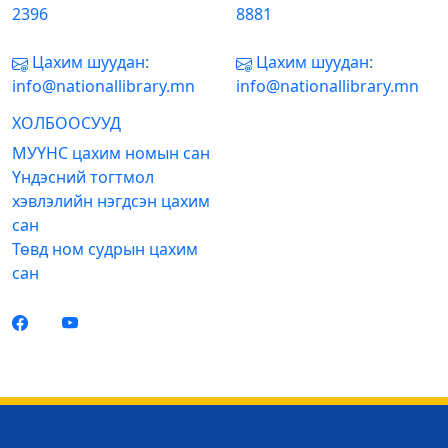
2396
8881
Цахим шуудан:
Цахим шуудан:
info@nationallibrary.mn
info@nationallibrary.mn
ХОЛБООСУУД
МУҮНС цахим номын сан
Үндэсний тогтмол
хэвлэлийн нэгдсэн цахим
сан
Төвд ном судрын цахим
сан