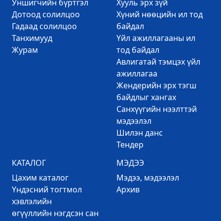
Уншигчийн бүртгэл
Хууль эрх зүй
Дотоод солилцоо
Хүний нөөцийн ил тод
Гадаад солилцоо
байдал
Танхимууд
Үйл ажиллагааны ил
Журам
тод байдал
Авлигатай тэмцэх үйл
ажиллагаа
Жендерийн эрх тэгш
байдлыг хангах
Санхүүгийн нээлттэй
мэдээлэл
Шилэн данс
Тендер
КАТАЛОГ
МЭДЭЭ
Цахим каталог
Mэдээ, мэдээлэл
Үндэсний тогтмол
Архив
хэвлэлийн
өгүүллийн нэгдсэн сан