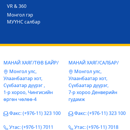
VR & 360
Mонгол гэр
МУҮНС салбар
МАНАЙ ХАЯГ/ТӨВ БАЙР/
МАНАЙ ХАЯГ/САЛБАР/
Mонгол улс,
Mонгол улс,
Улаанбаатар хот,
Улаанбаатар хот,
Сүхбаатар дүүрэг ,
Сүхбаатар дүүрэг,
1-р хороо, Чингисийн
7-р хороо Денверийн
өргөн чөлөө-4
гудамж
Факс: (+976-11) 323 100
Факс: (+976-11) 323 100
Утас: (+976-11) 7011
Утас: (+976-11) 7018