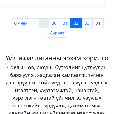
Өмнөх
1
...
30
31
32
33
34
Дараах
Үйл ажиллагааны эрхэм зорилго
Соёлын өв, оюуны бүтээлийг цуглуулан
баяжуулж, хадгалан хамгаалж, түгээн
дэлгэрүүлэх, хойч үедээ өвлүүлэн үлдээх,
нээлттэй, хүртээмжтэй, чанартай,
хэрэглэгч төвтэй үйлчилгээ үзүүлэх
боломжийг бүрдүүлж, цахим номын
сангийн жишиг үйлчилгээ нэвтрүүлэх