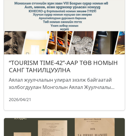
“TOURISM TIME-42”-ААР ТӨВ НОМЫН
САНГ ТАНИЛЦУУЛНА
Аялал жуулчлалын улирал эхэлж байгаатай
холбогдуулан Монголын Аялал Жуулчлалы...
2026/04/21