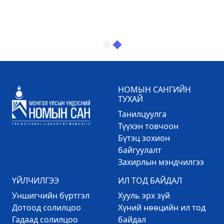
НОМЫН САНГИЙН
ТУХАЙ
Танилцуулга
Түүхэн товчоон
Бүтэц зохион
байгуулалт
Захирлын мэндчилгээ
ҮЙЛЧИЛГЭЭ
ИЛ ТОД БАЙДАЛ
Уншигчийн бүртгэл
Хууль эрх зүй
Дотоод солилцоо
Хүний нөөцийн ил тод
Гадаад солилцоо
байдал