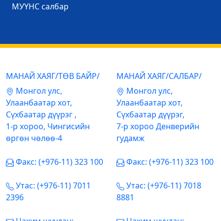
МУҮНС салбар
МАНАЙ ХАЯГ/ТӨВ БАЙР/
МАНАЙ ХАЯГ/САЛБАР/
Mонгол улс,
Mонгол улс,
Улаанбаатар хот,
Улаанбаатар хот,
Сүхбаатар дүүрэг ,
Сүхбаатар дүүрэг,
1-р хороо, Чингисийн
7-р хороо Денверийн
өргөн чөлөө-4
гудамж
Факс: (+976-11) 323 100
Факс: (+976-11) 323 100
Утас: (+976-11) 7011
Утас: (+976-11) 7018
2396
8881