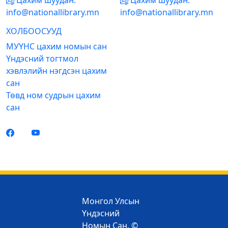
Цахим шуудан:
Цахим шуудан:
info@nationallibrary.mn
info@nationallibrary.mn
ХОЛБООСУУД
МУҮНС цахим номын сан
Үндэсний тогтмол
хэвлэлийн нэгдсэн цахим
сан
Төвд ном судрын цахим
сан
Монгол Улсын
Үндэсний
Номын Сан. ©