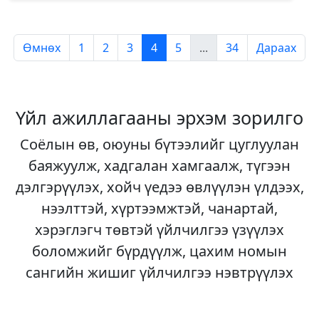
Өмнөх
1
2
3
4
5
...
34
Дараах
Үйл ажиллагааны эрхэм зорилго
Соёлын өв, оюуны бүтээлийг цуглуулан
баяжуулж, хадгалан хамгаалж, түгээн
дэлгэрүүлэх, хойч үедээ өвлүүлэн үлдээх,
нээлттэй, хүртээмжтэй, чанартай,
хэрэглэгч төвтэй үйлчилгээ үзүүлэх
боломжийг бүрдүүлж, цахим номын
сангийн жишиг үйлчилгээ нэвтрүүлэх