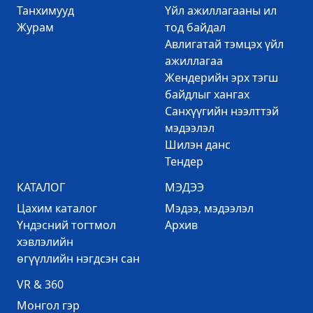
Танхимууд
Үйл ажиллагааны ил
Журам
тод байдал
Авлигатай тэмцэх үйл
ажиллагаа
Жендерийн эрх тэгш
байдлыг хангах
Санхүүгийн нээлттэй
мэдээлэл
Шилэн данс
Тендер
КАТАЛОГ
МЭДЭЭ
Цахим каталог
Mэдээ, мэдээлэл
Үндэсний тогтмол
Архив
хэвлэлийн
өгүүллийн нэгдсэн сан
VR & 360
Mонгол гэр