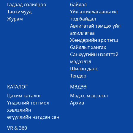
Гадаад солилцоо
байдал
Танхимууд
Үйл ажиллагааны ил
Журам
тод байдал
Авлигатай тэмцэх үйл
ажиллагаа
Жендерийн эрх тэгш
байдлыг хангах
Санхүүгийн нээлттэй
мэдээлэл
Шилэн данс
Тендер
КАТАЛОГ
МЭДЭЭ
Цахим каталог
Mэдээ, мэдээлэл
Үндэсний тогтмол
Архив
хэвлэлийн
өгүүллийн нэгдсэн сан
VR & 360