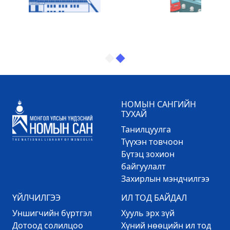
НОМЫН САНГИЙН
ТУХАЙ
Танилцуулга
Түүхэн товчоон
Бүтэц зохион
байгуулалт
Захирлын мэндчилгээ
ҮЙЛЧИЛГЭЭ
ИЛ ТОД БАЙДАЛ
Уншигчийн бүртгэл
Хууль эрх зүй
Дотоод солилцоо
Хүний нөөцийн ил тод