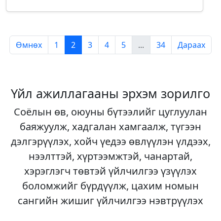
Өмнөх
1
2
3
4
5
...
34
Дараах
Үйл ажиллагааны эрхэм зорилго
Соёлын өв, оюуны бүтээлийг цуглуулан
баяжуулж, хадгалан хамгаалж, түгээн
дэлгэрүүлэх, хойч үедээ өвлүүлэн үлдээх,
нээлттэй, хүртээмжтэй, чанартай,
хэрэглэгч төвтэй үйлчилгээ үзүүлэх
боломжийг бүрдүүлж, цахим номын
сангийн жишиг үйлчилгээ нэвтрүүлэх