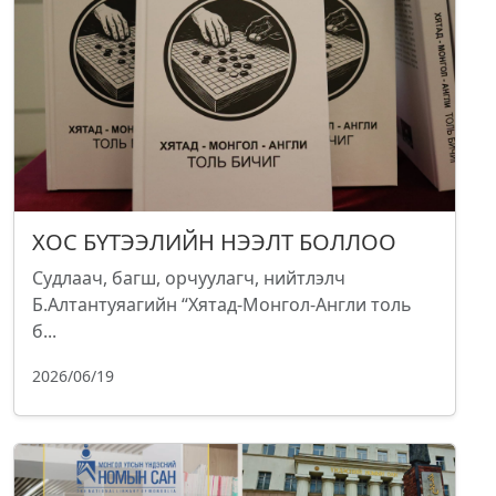
ХОС БҮТЭЭЛИЙН НЭЭЛТ БОЛЛОО
Судлаач, багш, орчуулагч, нийтлэлч
Б.Алтантуяагийн “Хятад-Монгол-Англи толь
б...
2026/06/19