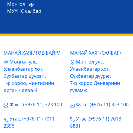
Mонгол гэр
МУҮНС салбар
МАНАЙ ХАЯГ/ТӨВ БАЙР/
МАНАЙ ХАЯГ/САЛБАР/
Mонгол улс,
Mонгол улс,
Улаанбаатар хот,
Улаанбаатар хот,
Сүхбаатар дүүрэг ,
Сүхбаатар дүүрэг,
1-р хороо, Чингисийн
7-р хороо Денверийн
өргөн чөлөө-4
гудамж
Факс: (+976-11) 323 100
Факс: (+976-11) 323 100
Утас: (+976-11) 7011
Утас: (+976-11) 7018
2396
8881