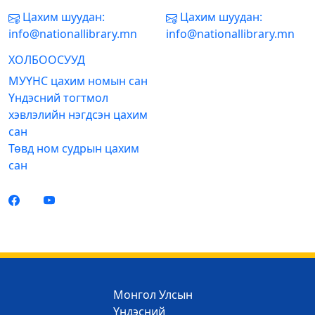
Цахим шуудан:
Цахим шуудан:
info@nationallibrary.mn
info@nationallibrary.mn
ХОЛБООСУУД
МУҮНС цахим номын сан
Үндэсний тогтмол
хэвлэлийн нэгдсэн цахим
сан
Төвд ном судрын цахим
сан
Монгол Улсын
Үндэсний