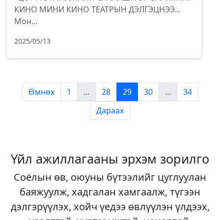
КИНО МИНИ КИНО ТЕАТРЫН ДЭЛГЭЦНЭЭ...
Мон...
2025/05/13
Өмнөх
1
...
28
29
30
...
34
Дараах
Үйл ажиллагааны эрхэм зорилго
Соёлын өв, оюуны бүтээлийг цуглуулан
баяжуулж, хадгалан хамгаалж, түгээн
дэлгэрүүлэх, хойч үедээ өвлүүлэн үлдээх,