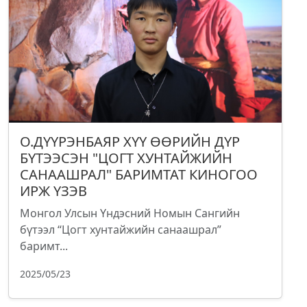
О.ДҮҮРЭНБАЯР ХҮҮ ӨӨРИЙН ДҮР
БҮТЭЭСЭН "ЦОГТ ХУНТАЙЖИЙН
САНААШРАЛ" БАРИМТАТ КИНОГОО
ИРЖ ҮЗЭВ
Монгол Улсын Үндэсний Номын Сангийн
бүтээл “Цогт хунтайжийн санаашрал”
баримт...
2025/05/23