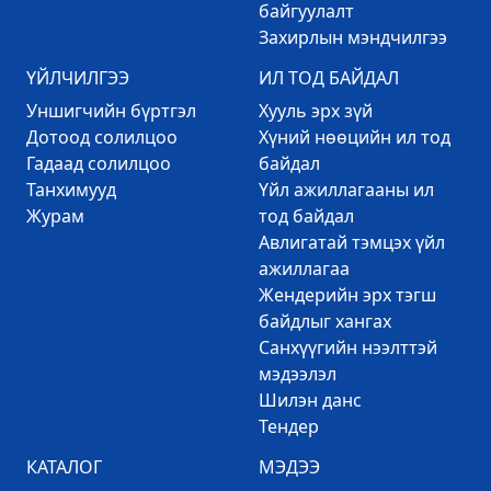
байгуулалт
Захирлын мэндчилгээ
ҮЙЛЧИЛГЭЭ
ИЛ ТОД БАЙДАЛ
Уншигчийн бүртгэл
Хууль эрх зүй
Дотоод солилцоо
Хүний нөөцийн ил тод
Гадаад солилцоо
байдал
Танхимууд
Үйл ажиллагааны ил
Журам
тод байдал
Авлигатай тэмцэх үйл
ажиллагаа
Жендерийн эрх тэгш
байдлыг хангах
Санхүүгийн нээлттэй
мэдээлэл
Шилэн данс
Тендер
КАТАЛОГ
МЭДЭЭ