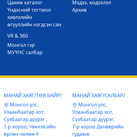
Цахим каталог
Mэдээ, мэдээлэл
Үндэсний тогтмол
Архив
хэвлэлийн
өгүүллийн нэгдсэн сан
VR & 360
Mонгол гэр
МУҮНС салбар
МАНАЙ ХАЯГ/ТӨВ БАЙР/
МАНАЙ ХАЯГ/САЛБАР/
Mонгол улс,
Mонгол улс,
Улаанбаатар хот,
Улаанбаатар хот,
Сүхбаатар дүүрэг ,
Сүхбаатар дүүрэг,
1-р хороо, Чингисийн
7-р хороо Денверийн
өргөн чөлөө-4
гудамж