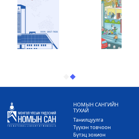
НОМЫН САНГИЙН
ТУХАЙ
Танилцуулга
Түүхэн товчоон
Бүтэц зохион