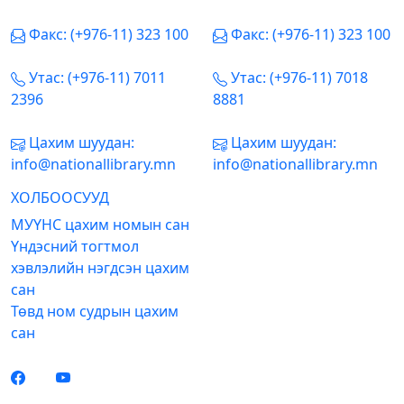
Факс: (+976-11) 323 100
Факс: (+976-11) 323 100
Утас: (+976-11) 7011
Утас: (+976-11) 7018
2396
8881
Цахим шуудан:
Цахим шуудан:
info@nationallibrary.mn
info@nationallibrary.mn
ХОЛБООСУУД
МУҮНС цахим номын сан
Үндэсний тогтмол
хэвлэлийн нэгдсэн цахим
сан
Төвд ном судрын цахим
сан