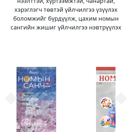
нээлттэй, хүртээмжтэй, чанартай,
хэрэглэгч төвтэй үйлчилгээ үзүүлэх
боломжийг бүрдүүлж, цахим номын
сангийн жишиг үйлчилгээ нэвтрүүлэх