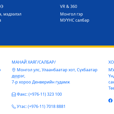
ЭЭ
VR & 360
, мэдээлэл
Mонгол гэр
в
МУҮНС салбар
МАНАЙ ХАЯГ/САЛБАР/
ХО
р
Mонгол улс, Улаанбаатар хот, Сүхбаатар
МУ
дүүрэг,
Үн
7-р хороо Денверийн гудамж
са
Тө
Факс: (+976-11) 323 100
Утас: (+976-11) 7018 8881