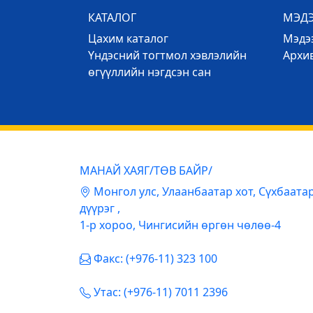
КАТАЛОГ
МЭД
Цахим каталог
Mэдээ
Үндэсний тогтмол хэвлэлийн
Архи
өгүүллийн нэгдсэн сан
МАНАЙ ХАЯГ/ТӨВ БАЙР/
Mонгол улс, Улаанбаатар хот, Сүхбаата
дүүрэг ,
1-р хороо, Чингисийн өргөн чөлөө-4
Факс: (+976-11) 323 100
Утас: (+976-11) 7011 2396