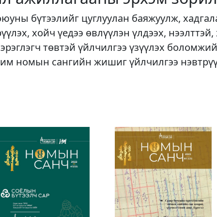
оюуны бүтээлийг цуглуулан баяжуулж, хадгал
рүүлэх, хойч үедээ өвлүүлэн үлдээх, нээлттэй,
хэрэглэгч төвтэй үйлчилгээ үзүүлэх боломжий
им номын сангийн жишиг үйлчилгээ нэвтрү