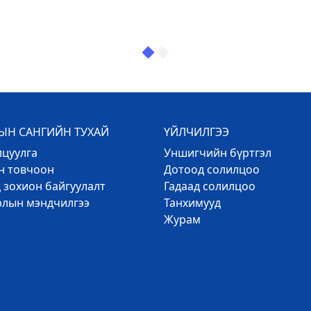
Н САНГИЙН ТУХАЙ
ҮЙЛЧИЛГЭЭ
лцуулга
Уншигчийн бүртгэл
эн товчоон
Дотоод солилцоо
 зохион байгуулалт
Гадаад солилцоо
рлын мэндчилгээ
Танхимууд
Журам