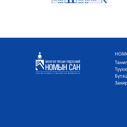
НОМЫ
Тани
Түүх
Бүтэц
Захи