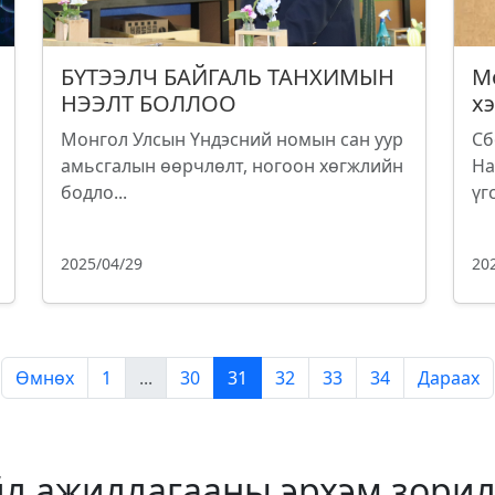
БҮТЭЭЛЧ БАЙГАЛЬ ТАНХИМЫН
М
НЭЭЛТ БОЛЛОО
х
Монгол Улсын Үндэсний номын сан уур
Сб
амьсгалын өөрчлөлт, ногоон хөгжлийн
На
бодло...
үг
2025/04/29
20
Өмнөх
1
...
30
31
32
33
34
Дараах
йл ажиллагааны эрхэм зорил