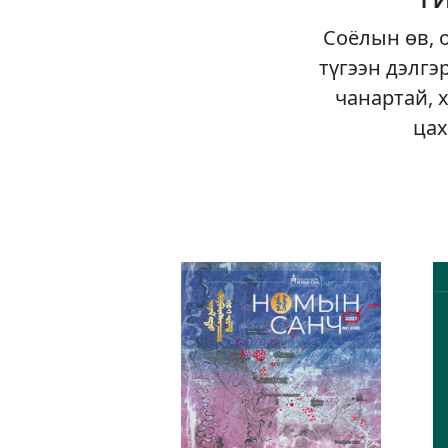
Соёлын өв, 
түгээн дэлгэ
чанартай, 
цах