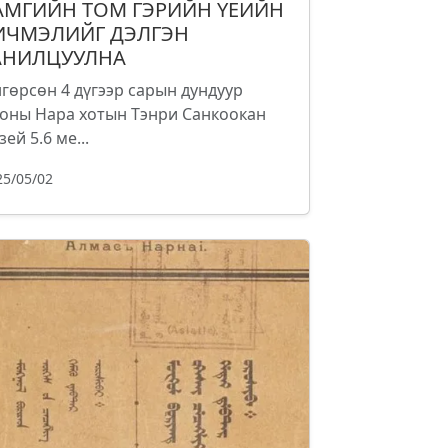
АМГИЙН ТОМ ГЭРИЙН ҮЕИЙН
ИЧМЭЛИЙГ ДЭЛГЭН
АНИЛЦУУЛНА
гөрсөн 4 дүгээр сарын дундуур
оны Нара хотын Тэнри Санкоокан
зей 5.6 ме...
25/05/02