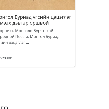
онгол Буриад үгсийн цэцэглэг
эмээх дэвтэр оршвой
орникъ Монголо-Бурятской
родной Поэзiи. Монгол Буриад
сийн цэцэглэг ...
22/09/01
го