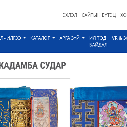
ЭХЛЭЛ
САЙТЫН БҮТЭЦ
ХО
ЙЛЧИЛГЭЭ
КАТАЛОГ
АРГА ЗҮЙ
ИЛ ТОД
VR & 3
БАЙДАЛ