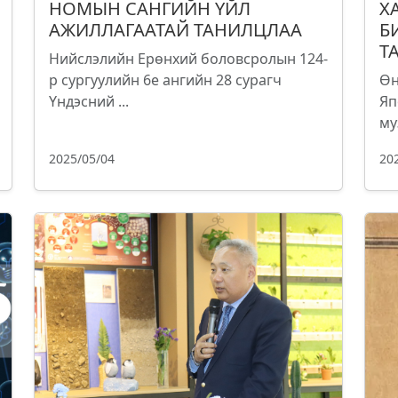
НОМЫН САНГИЙН ҮЙЛ
Х
АЖИЛЛАГААТАЙ ТАНИЛЦЛАА
Б
Т
Нийслэлийн Ерөнхий боловсролын 124-
р сургуулийн 6е ангийн 28 сурагч
Өн
Үндэсний ...
Яп
му
2025/05/04
20