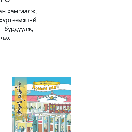
ан хамгаалж,
 хүртээмжтэй,
г бүрдүүлж,
үлэх