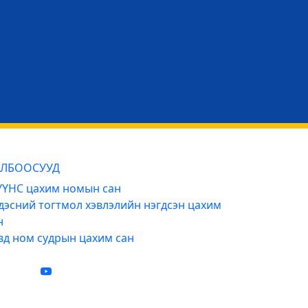
ЛБООСУУД
ҮНС цахим номын сан
дэсний тогтмол хэвлэлийн нэгдсэн цахим
н
вд ном судрын цахим сан