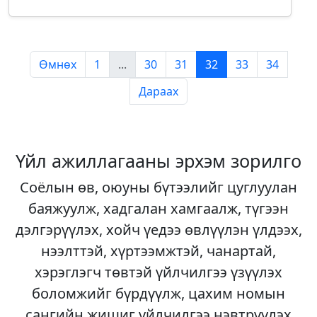
Өмнөх
1
...
30
31
32
33
34
Дараах
Үйл ажиллагааны эрхэм зорилго
Соёлын өв, оюуны бүтээлийг цуглуулан
баяжуулж, хадгалан хамгаалж, түгээн
дэлгэрүүлэх, хойч үедээ өвлүүлэн үлдээх,
нээлттэй, хүртээмжтэй, чанартай,
хэрэглэгч төвтэй үйлчилгээ үзүүлэх
боломжийг бүрдүүлж, цахим номын
сангийн жишиг үйлчилгээ нэвтрүүлэх