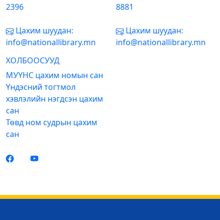
2396
8881
Цахим шуудан:
Цахим шуудан:
info@nationallibrary.mn
info@nationallibrary.mn
ХОЛБООСУУД
МУҮНС цахим номын сан
Үндэсний тогтмол
хэвлэлийн нэгдсэн цахим
сан
Төвд ном судрын цахим
сан