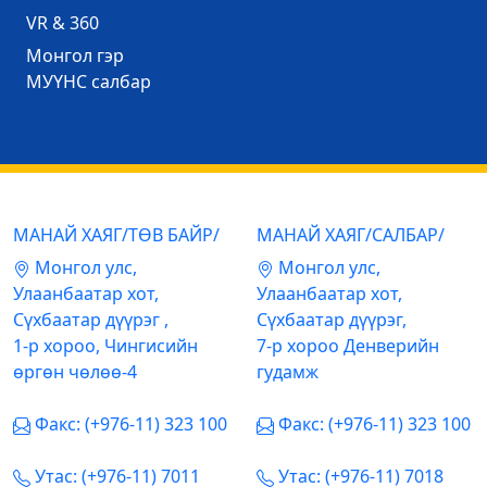
VR & 360
Mонгол гэр
МУҮНС салбар
МАНАЙ ХАЯГ/ТӨВ БАЙР/
МАНАЙ ХАЯГ/САЛБАР/
Mонгол улс,
Mонгол улс,
Улаанбаатар хот,
Улаанбаатар хот,
Сүхбаатар дүүрэг ,
Сүхбаатар дүүрэг,
1-р хороо, Чингисийн
7-р хороо Денверийн
өргөн чөлөө-4
гудамж
Факс: (+976-11) 323 100
Факс: (+976-11) 323 100
Утас: (+976-11) 7011
Утас: (+976-11) 7018