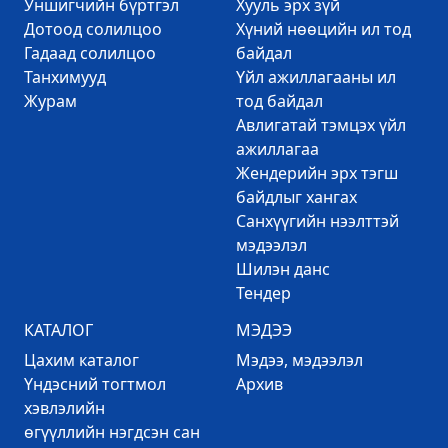
Уншигчийн бүртгэл
Хууль эрх зүй
Дотоод солилцоо
Хүний нөөцийн ил тод
Гадаад солилцоо
байдал
Танхимууд
Үйл ажиллагааны ил
Журам
тод байдал
Авлигатай тэмцэх үйл
ажиллагаа
Жендерийн эрх тэгш
байдлыг хангах
Санхүүгийн нээлттэй
мэдээлэл
Шилэн данс
Тендер
КАТАЛОГ
МЭДЭЭ
Цахим каталог
Mэдээ, мэдээлэл
Үндэсний тогтмол
Архив
хэвлэлийн
өгүүллийн нэгдсэн сан