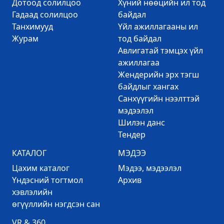
Дотоод солилцоо
Хүний нөөцийн ил тод
Гадаад солилцоо
байдал
Танхимууд
Үйл ажиллагааны ил
Журам
тод байдал
Авлигатай тэмцэх үйл
ажиллагаа
Жендерийн эрх тэгш
байдлыг хангах
Санхүүгийн нээлттэй
мэдээлэл
Шилэн данс
Тендер
КАТАЛОГ
МЭДЭЭ
Цахим каталог
Mэдээ, мэдээлэл
Үндэсний тогтмол
Архив
хэвлэлийн
өгүүллийн нэгдсэн сан
VR & 360