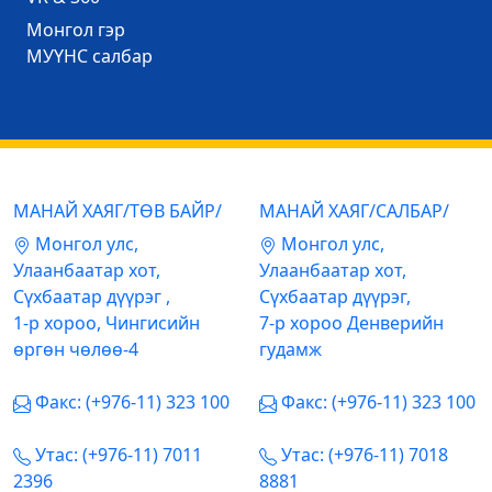
Mонгол гэр
МУҮНС салбар
МАНАЙ ХАЯГ/ТӨВ БАЙР/
МАНАЙ ХАЯГ/САЛБАР/
Mонгол улс,
Mонгол улс,
Улаанбаатар хот,
Улаанбаатар хот,
Сүхбаатар дүүрэг ,
Сүхбаатар дүүрэг,
1-р хороо, Чингисийн
7-р хороо Денверийн
өргөн чөлөө-4
гудамж
Факс: (+976-11) 323 100
Факс: (+976-11) 323 100
Утас: (+976-11) 7011
Утас: (+976-11) 7018
2396
8881