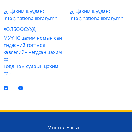
Цахим шуудан:
Цахим шуудан:
info@nationallibrary.mn
info@nationallibrary.mn
ХОЛБООСУУД
МУҮНС цахим номын сан
Үндэсний тогтмол
хэвлэлийн нэгдсэн цахим
сан
Төвд ном судрын цахим
сан
Монгол Улсын