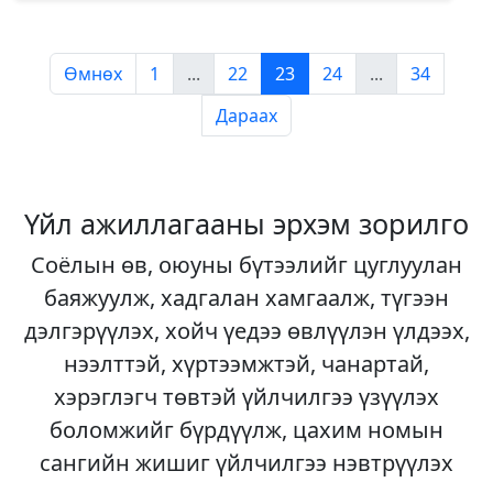
Өмнөх
1
...
22
23
24
...
34
Дараах
Үйл ажиллагааны эрхэм зорилго
Соёлын өв, оюуны бүтээлийг цуглуулан
баяжуулж, хадгалан хамгаалж, түгээн
дэлгэрүүлэх, хойч үедээ өвлүүлэн үлдээх,
нээлттэй, хүртээмжтэй, чанартай,
хэрэглэгч төвтэй үйлчилгээ үзүүлэх
боломжийг бүрдүүлж, цахим номын
сангийн жишиг үйлчилгээ нэвтрүүлэх