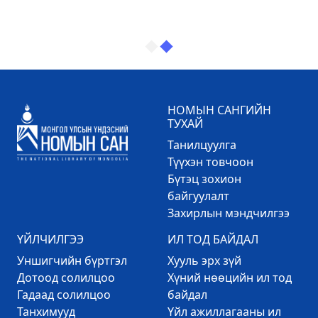
НОМЫН САНГИЙН
ТУХАЙ
Танилцуулга
Түүхэн товчоон
Бүтэц зохион
байгуулалт
Захирлын мэндчилгээ
ҮЙЛЧИЛГЭЭ
ИЛ ТОД БАЙДАЛ
Уншигчийн бүртгэл
Хууль эрх зүй
Дотоод солилцоо
Хүний нөөцийн ил тод
Гадаад солилцоо
байдал
Танхимууд
Үйл ажиллагааны ил