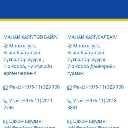
МАНАЙ ХАЯГ/ТӨВ БАЙР/
МАНАЙ ХАЯГ/САЛБАР/
Mонгол улс,
Mонгол улс,
Улаанбаатар хот,
Улаанбаатар хот,
Сүхбаатар дүүрэг ,
Сүхбаатар дүүрэг,
1-р хороо, Чингисийн
7-р хороо Денверийн
өргөн чөлөө-4
гудамж
Факс: (+976-11) 323 100
Факс: (+976-11) 323 100
Утас: (+976-11) 7011
Утас: (+976-11) 7018
2396
8881
Цахим шуудан:
Цахим шуудан: