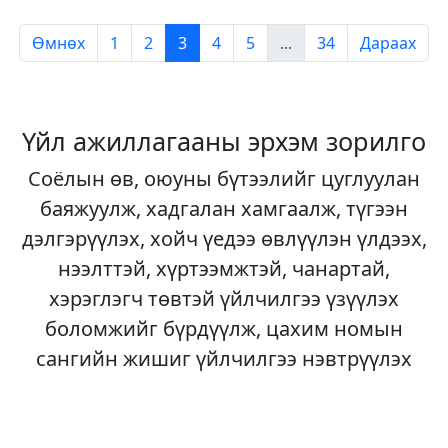
Өмнөх
1
2
3
4
5
...
34
Дараах
Үйл ажиллагааны эрхэм зорилго
Соёлын өв, оюуны бүтээлийг цуглуулан
баяжуулж, хадгалан хамгаалж, түгээн
дэлгэрүүлэх, хойч үедээ өвлүүлэн үлдээх,
нээлттэй, хүртээмжтэй, чанартай,
хэрэглэгч төвтэй үйлчилгээ үзүүлэх
боломжийг бүрдүүлж, цахим номын
сангийн жишиг үйлчилгээ нэвтрүүлэх