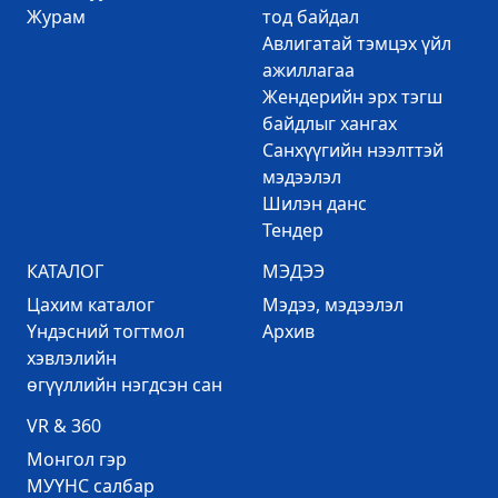
Журам
тод байдал
Авлигатай тэмцэх үйл
ажиллагаа
Жендерийн эрх тэгш
байдлыг хангах
Санхүүгийн нээлттэй
мэдээлэл
Шилэн данс
Тендер
КАТАЛОГ
МЭДЭЭ
Цахим каталог
Mэдээ, мэдээлэл
Үндэсний тогтмол
Архив
хэвлэлийн
өгүүллийн нэгдсэн сан
VR & 360
Mонгол гэр
МУҮНС салбар