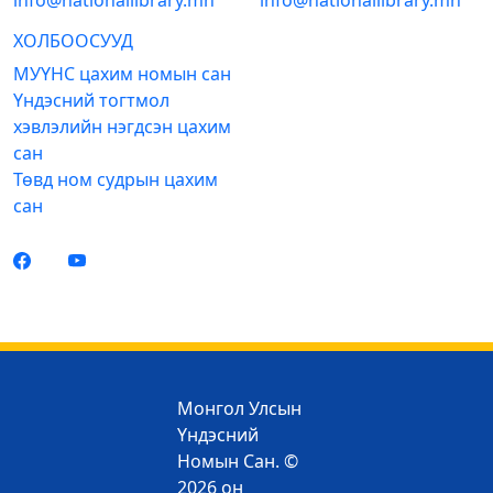
info@nationallibrary.mn
info@nationallibrary.mn
ХОЛБООСУУД
МУҮНС цахим номын сан
Үндэсний тогтмол
хэвлэлийн нэгдсэн цахим
сан
Төвд ном судрын цахим
сан
Монгол Улсын
Үндэсний
Номын Сан. ©
2026 он