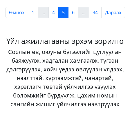
Өмнөх
1
...
4
5
6
...
34
Дараах
Үйл ажиллагааны эрхэм зорилго
Соёлын өв, оюуны бүтээлийг цуглуулан
баяжуулж, хадгалан хамгаалж, түгээн
дэлгэрүүлэх, хойч үедээ өвлүүлэн үлдээх,
нээлттэй, хүртээмжтэй, чанартай,
хэрэглэгч төвтэй үйлчилгээ үзүүлэх
боломжийг бүрдүүлж, цахим номын
сангийн жишиг үйлчилгээ нэвтрүүлэх