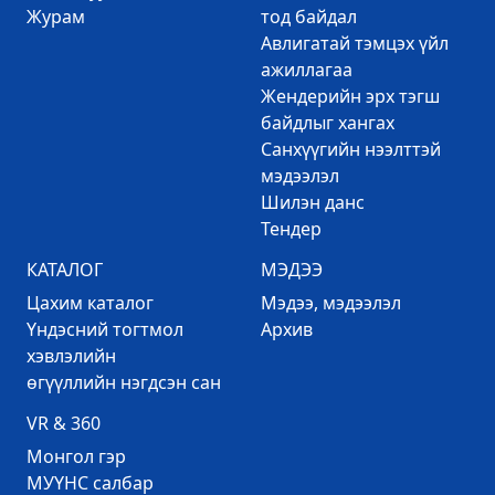
Журам
тод байдал
Авлигатай тэмцэх үйл
ажиллагаа
Жендерийн эрх тэгш
байдлыг хангах
Санхүүгийн нээлттэй
мэдээлэл
Шилэн данс
Тендер
КАТАЛОГ
МЭДЭЭ
Цахим каталог
Mэдээ, мэдээлэл
Үндэсний тогтмол
Архив
хэвлэлийн
өгүүллийн нэгдсэн сан
VR & 360
Mонгол гэр
МУҮНС салбар