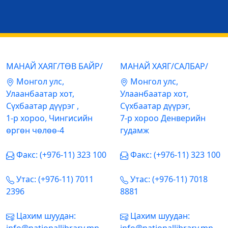
МАНАЙ ХАЯГ/ТӨВ БАЙР/
МАНАЙ ХАЯГ/САЛБАР/
Mонгол улс,
Mонгол улс,
Улаанбаатар хот,
Улаанбаатар хот,
Сүхбаатар дүүрэг ,
Сүхбаатар дүүрэг,
1-р хороо, Чингисийн
7-р хороо Денверийн
өргөн чөлөө-4
гудамж
Факс: (+976-11) 323 100
Факс: (+976-11) 323 100
Утас: (+976-11) 7011
Утас: (+976-11) 7018
2396
8881
Цахим шуудан:
Цахим шуудан: