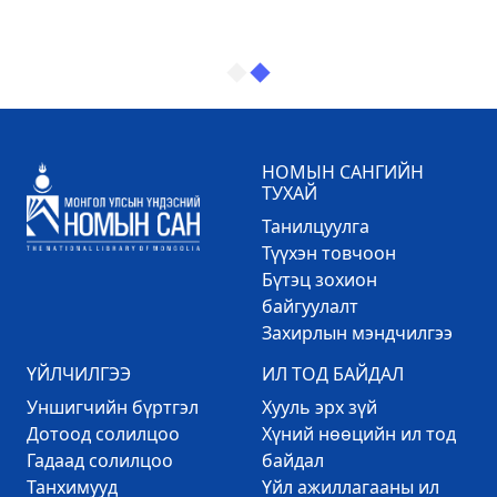
НОМЫН САНГИЙН
ТУХАЙ
Танилцуулга
Түүхэн товчоон
Бүтэц зохион
байгуулалт
Захирлын мэндчилгээ
ҮЙЛЧИЛГЭЭ
ИЛ ТОД БАЙДАЛ
Уншигчийн бүртгэл
Хууль эрх зүй
Дотоод солилцоо
Хүний нөөцийн ил тод
Гадаад солилцоо
байдал
Танхимууд
Үйл ажиллагааны ил