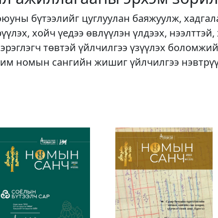
оюуны бүтээлийг цуглуулан баяжуулж, хадгал
рүүлэх, хойч үедээ өвлүүлэн үлдээх, нээлттэй,
хэрэглэгч төвтэй үйлчилгээ үзүүлэх боломжий
им номын сангийн жишиг үйлчилгээ нэвтрү