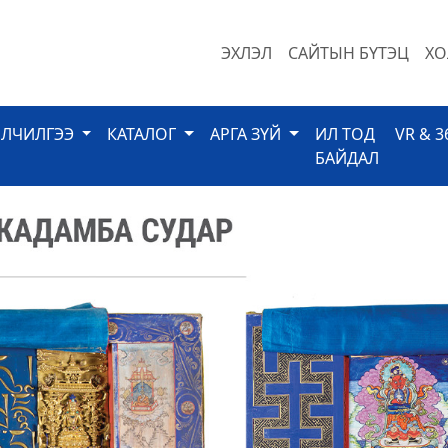
ЭХЛЭЛ
САЙТЫН БҮТЭЦ
ХО
ЙЛЧИЛГЭЭ
КАТАЛОГ
АРГА ЗҮЙ
ИЛ ТОД
VR & 3
БАЙДАЛ