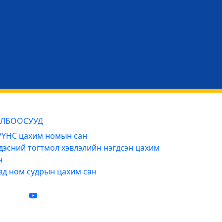
ЛБООСУУД
ҮНС цахим номын сан
дэсний тогтмол хэвлэлийн нэгдсэн цахим
н
вд ном судрын цахим сан