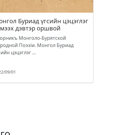
онгол Буриад үгсийн цэцэглэг
эмээх дэвтэр оршвой
орникъ Монголо-Бурятской
родной Поэзiи. Монгол Буриад
сийн цэцэглэг ...
22/09/01
го