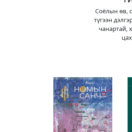
Соёлын өв, 
түгээн дэлгэ
чанартай, 
цах