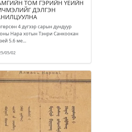
АМГИЙН ТОМ ГЭРИЙН ҮЕИЙН
ИЧМЭЛИЙГ ДЭЛГЭН
АНИЛЦУУЛНА
гөрсөн 4 дүгээр сарын дундуур
оны Нара хотын Тэнри Санкоокан
зей 5.6 ме...
25/05/02