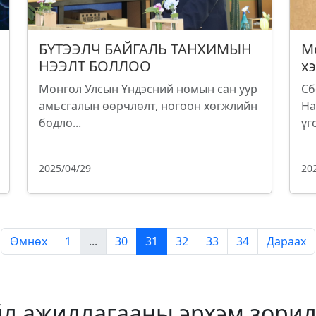
БҮТЭЭЛЧ БАЙГАЛЬ ТАНХИМЫН
М
НЭЭЛТ БОЛЛОО
х
Монгол Улсын Үндэсний номын сан уур
Сб
амьсгалын өөрчлөлт, ногоон хөгжлийн
На
бодло...
үг
2025/04/29
20
Өмнөх
1
...
30
31
32
33
34
Дараах
йл ажиллагааны эрхэм зорил