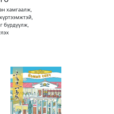
ан хамгаалж,
 хүртээмжтэй,
г бүрдүүлж,
үлэх