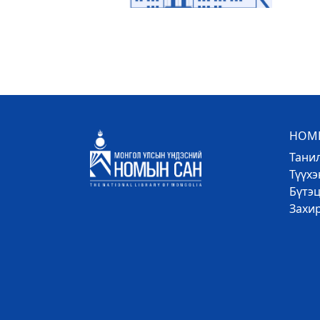
НОМЫ
Тани
Түүх
Бүтэц
Захи