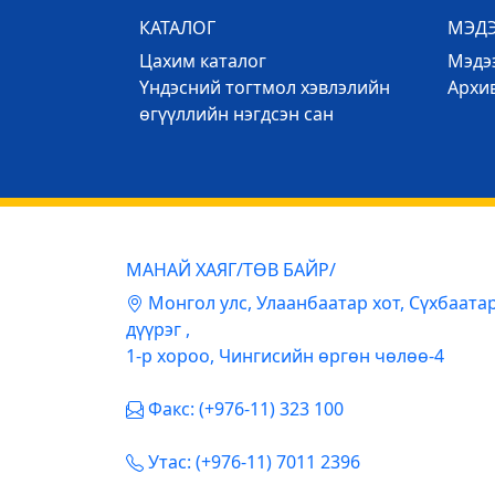
КАТАЛОГ
МЭД
Цахим каталог
Mэдээ
Үндэсний тогтмол хэвлэлийн
Архи
өгүүллийн нэгдсэн сан
МАНАЙ ХАЯГ/ТӨВ БАЙР/
Mонгол улс, Улаанбаатар хот, Сүхбаата
дүүрэг ,
1-р хороо, Чингисийн өргөн чөлөө-4
Факс: (+976-11) 323 100
Утас: (+976-11) 7011 2396