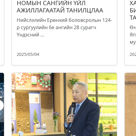
НОМЫН САНГИЙН ҮЙЛ
Х
АЖИЛЛАГААТАЙ ТАНИЛЦЛАА
Б
Т
Нийслэлийн Ерөнхий боловсролын 124-
р сургуулийн 6е ангийн 28 сурагч
Өн
Үндэсний ...
Яп
му
2025/05/04
20