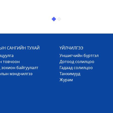
Н САНГИЙН ТУХАЙ
ҮЙЛЧИЛГЭЭ
лцуулга
Уншигчийн бүртгэл
эн товчоон
Дотоод солилцоо
 зохион байгуулалт
Гадаад солилцоо
рлын мэндчилгээ
Танхимууд
Журам