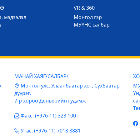
ЭЭ
VR & 360
, мэдээлэл
Mонгол гэр
в
МУҮНС салбар
МАНАЙ ХАЯГ/САЛБАР/
ХО
р
Mонгол улс, Улаанбаатар хот, Сүхбаатар
МУ
дүүрэг,
Үн
7-р хороо Денверийн гудамж
са
Тө
Факс: (+976-11) 323 100
Утас: (+976-11) 7018 8881