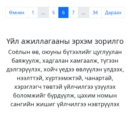
Өмнөх
1
...
5
6
7
...
34
Дараах
Үйл ажиллагааны эрхэм зорилго
Соёлын өв, оюуны бүтээлийг цуглуулан
баяжуулж, хадгалан хамгаалж, түгээн
дэлгэрүүлэх, хойч үедээ өвлүүлэн үлдээх,
нээлттэй, хүртээмжтэй, чанартай,
хэрэглэгч төвтэй үйлчилгээ үзүүлэх
боломжийг бүрдүүлж, цахим номын
сангийн жишиг үйлчилгээ нэвтрүүлэх