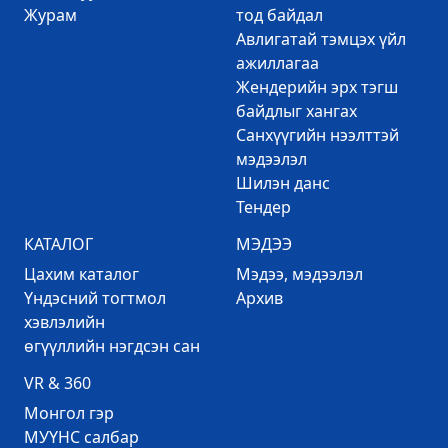
Журам
тод байдал
Авлигатай тэмцэх үйл
ажиллагаа
Жендерийн эрх тэгш
байдлыг хангах
Санхүүгийн нээлттэй
мэдээлэл
Шилэн данс
Тендер
КАТАЛОГ
МЭДЭЭ
Цахим каталог
Mэдээ, мэдээлэл
Үндэсний тогтмол
Архив
хэвлэлийн
өгүүллийн нэгдсэн сан
VR & 360
Mонгол гэр
МУҮНС салбар