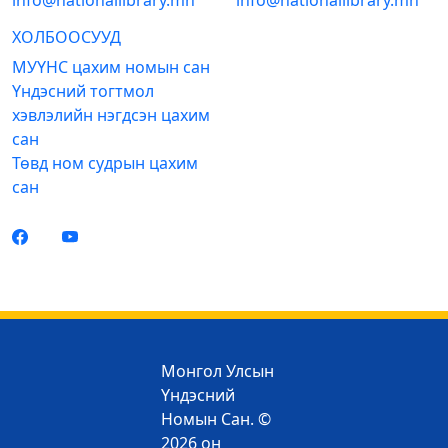
info@nationallibrary.mn
info@nationallibrary.mn
ХОЛБООСУУД
МУҮНС цахим номын сан
Үндэсний тогтмол
хэвлэлийн нэгдсэн цахим
сан
Төвд ном судрын цахим
сан
Монгол Улсын
Үндэсний
Номын Сан. ©
2026 он