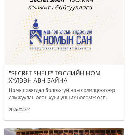
"SECRET SHELF" ТӨСЛИЙН НОМ
ХҮЛЭЭН АВЧ БАЙНА
Номыг хаягдал болгохгүй ном солилцоогоор
дамжуулан олон хүнд унших боломж олг...
2026/04/01