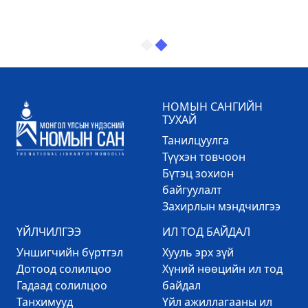
НОМЫН САНГИЙН
ТУХАЙ
Танилцуулга
Түүхэн товчоон
Бүтэц зохион
байгуулалт
Захирлын мэндчилгээ
ҮЙЛЧИЛГЭЭ
ИЛ ТОД БАЙДАЛ
Уншигчийн бүртгэл
Хууль эрх зүй
Дотоод солилцоо
Хүний нөөцийн ил тод
Гадаад солилцоо
байдал
Танхимууд
Үйл ажиллагааны ил