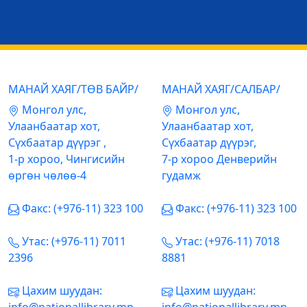
МАНАЙ ХАЯГ/ТӨВ БАЙР/
МАНАЙ ХАЯГ/САЛБАР/
Mонгол улс,
Mонгол улс,
Улаанбаатар хот,
Улаанбаатар хот,
Сүхбаатар дүүрэг ,
Сүхбаатар дүүрэг,
1-р хороо, Чингисийн
7-р хороо Денверийн
өргөн чөлөө-4
гудамж
Факс: (+976-11) 323 100
Факс: (+976-11) 323 100
Утас: (+976-11) 7011
Утас: (+976-11) 7018
2396
8881
Цахим шуудан:
Цахим шуудан: