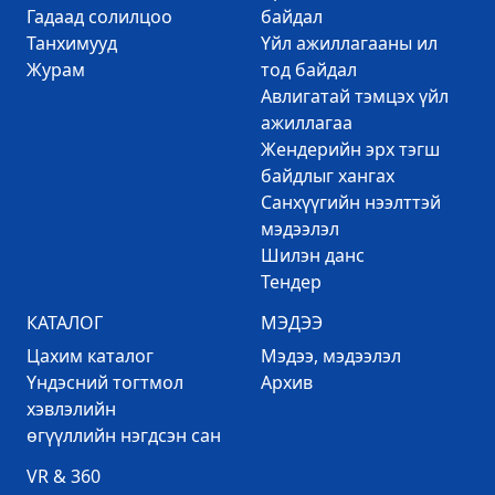
Гадаад солилцоо
байдал
Танхимууд
Үйл ажиллагааны ил
Журам
тод байдал
Авлигатай тэмцэх үйл
ажиллагаа
Жендерийн эрх тэгш
байдлыг хангах
Санхүүгийн нээлттэй
мэдээлэл
Шилэн данс
Тендер
КАТАЛОГ
МЭДЭЭ
Цахим каталог
Mэдээ, мэдээлэл
Үндэсний тогтмол
Архив
хэвлэлийн
өгүүллийн нэгдсэн сан
VR & 360