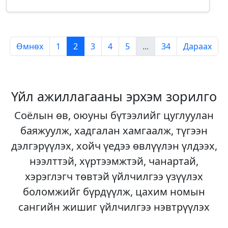
Өмнөх
1
2
3
4
5
...
34
Дараах
Үйл ажиллагааны эрхэм зорилго
Соёлын өв, оюуны бүтээлийг цуглуулан
баяжуулж, хадгалан хамгаалж, түгээн
дэлгэрүүлэх, хойч үедээ өвлүүлэн үлдээх,
нээлттэй, хүртээмжтэй, чанартай,
хэрэглэгч төвтэй үйлчилгээ үзүүлэх
боломжийг бүрдүүлж, цахим номын
сангийн жишиг үйлчилгээ нэвтрүүлэх