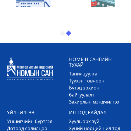
НОМЫН САНГИЙН
ТУХАЙ
Танилцуулга
Түүхэн товчоон
Бүтэц зохион
байгуулалт
Захирлын мэндчилгээ
ҮЙЛЧИЛГЭЭ
ИЛ ТОД БАЙДАЛ
Уншигчийн бүртгэл
Хууль эрх зүй
Дотоод солилцоо
Хүний нөөцийн ил тод