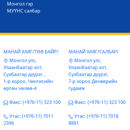
Mонгол гэр
МУҮНС салбар
МАНАЙ ХАЯГ/ТӨВ БАЙР/
МАНАЙ ХАЯГ/САЛБАР/
Mонгол улс,
Mонгол улс,
Улаанбаатар хот,
Улаанбаатар хот,
Сүхбаатар дүүрэг ,
Сүхбаатар дүүрэг,
1-р хороо, Чингисийн
7-р хороо Денверийн
өргөн чөлөө-4
гудамж
Факс: (+976-11) 323 100
Факс: (+976-11) 323 100
Утас: (+976-11) 7011
Утас: (+976-11) 7018
2396
8881