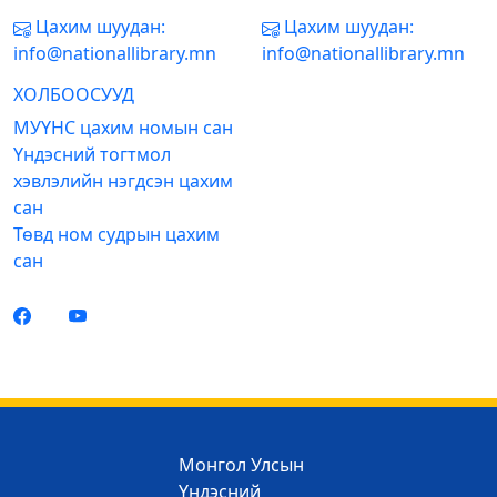
Цахим шуудан:
Цахим шуудан:
info@nationallibrary.mn
info@nationallibrary.mn
ХОЛБООСУУД
МУҮНС цахим номын сан
Үндэсний тогтмол
хэвлэлийн нэгдсэн цахим
сан
Төвд ном судрын цахим
сан
Монгол Улсын
Үндэсний