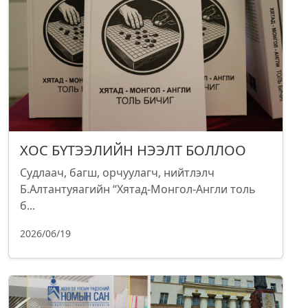
ХОС БҮТЭЭЛИЙН НЭЭЛТ БОЛЛОО
Судлаач, багш, орчуулагч, нийтлэлч
Б.Алтантуяагийн “Хятад-Монгол-Англи толь
б...
2026/06/19