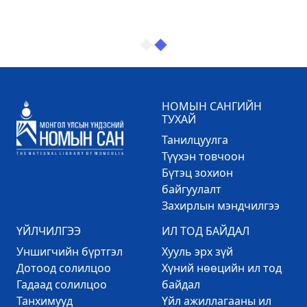
НОМЫН САНГИЙН
ТУХАЙ
Танилцуулга
Түүхэн товчоон
Бүтэц зохион
байгуулалт
Захирлын мэндчилгээ
ҮЙЛЧИЛГЭЭ
ИЛ ТОД БАЙДАЛ
Уншигчийн бүртгэл
Хууль эрх зүй
Дотоод солилцоо
Хүний нөөцийн ил тод
Гадаад солилцоо
байдал
Танхимууд
Үйл ажиллагааны ил