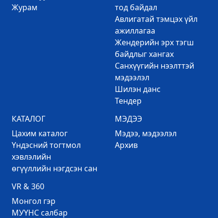
Журам
тод байдал
Авлигатай тэмцэх үйл
ажиллагаа
Жендерийн эрх тэгш
байдлыг хангах
Санхүүгийн нээлттэй
мэдээлэл
Шилэн данс
Тендер
КАТАЛОГ
МЭДЭЭ
Цахим каталог
Mэдээ, мэдээлэл
Үндэсний тогтмол
Архив
хэвлэлийн
өгүүллийн нэгдсэн сан
VR & 360
Mонгол гэр
МУҮНС салбар