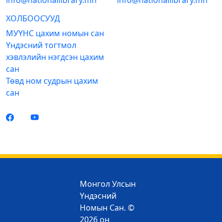
info@nationallibrary.mn
info@nationallibrary.mn
ХОЛБООСУУД
МУҮНС цахим номын сан
Үндэсний тогтмол
хэвлэлийн нэгдсэн цахим
сан
Төвд ном судрын цахим
сан
Монгол Улсын
Үндэсний
Номын Сан. ©
2026 он