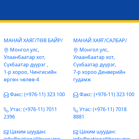
МАНАЙ ХАЯГ/ТӨВ БАЙР/
МАНАЙ ХАЯГ/САЛБАР/
Mонгол улс,
Mонгол улс,
Улаанбаатар хот,
Улаанбаатар хот,
Сүхбаатар дүүрэг ,
Сүхбаатар дүүрэг,
1-р хороо, Чингисийн
7-р хороо Денверийн
өргөн чөлөө-4
гудамж
Факс: (+976-11) 323 100
Факс: (+976-11) 323 100
Утас: (+976-11) 7011
Утас: (+976-11) 7018
2396
8881
Цахим шуудан:
Цахим шуудан: