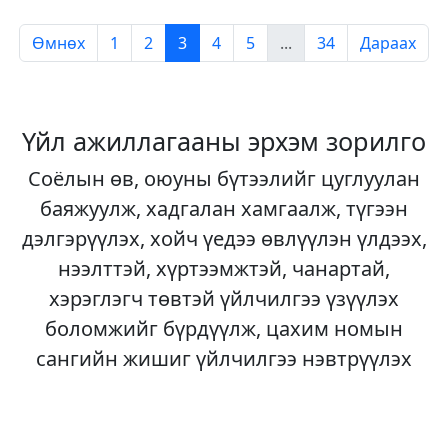
Өмнөх
1
2
3
4
5
...
34
Дараах
Үйл ажиллагааны эрхэм зорилго
Соёлын өв, оюуны бүтээлийг цуглуулан
баяжуулж, хадгалан хамгаалж, түгээн
дэлгэрүүлэх, хойч үедээ өвлүүлэн үлдээх,
нээлттэй, хүртээмжтэй, чанартай,
хэрэглэгч төвтэй үйлчилгээ үзүүлэх
боломжийг бүрдүүлж, цахим номын
сангийн жишиг үйлчилгээ нэвтрүүлэх