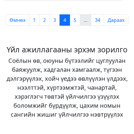
Өмнөх
1
2
3
4
5
...
34
Дараах
Үйл ажиллагааны эрхэм зорилго
Соёлын өв, оюуны бүтээлийг цуглуулан
баяжуулж, хадгалан хамгаалж, түгээн
дэлгэрүүлэх, хойч үедээ өвлүүлэн үлдээх,
нээлттэй, хүртээмжтэй, чанартай,
хэрэглэгч төвтэй үйлчилгээ үзүүлэх
боломжийг бүрдүүлж, цахим номын
сангийн жишиг үйлчилгээ нэвтрүүлэх