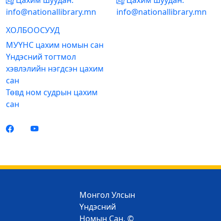
Цахим шуудан:
Цахим шуудан:
info@nationallibrary.mn
info@nationallibrary.mn
ХОЛБООСУУД
МУҮНС цахим номын сан
Үндэсний тогтмол
хэвлэлийн нэгдсэн цахим
сан
Төвд ном судрын цахим
сан
Монгол Улсын
Үндэсний
Номын Сан. ©