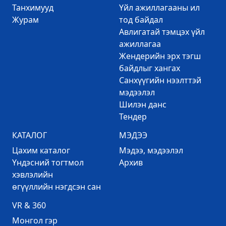
Танхимууд
Үйл ажиллагааны ил
Журам
тод байдал
Авлигатай тэмцэх үйл
ажиллагаа
Жендерийн эрх тэгш
байдлыг хангах
Санхүүгийн нээлттэй
мэдээлэл
Шилэн данс
Тендер
КАТАЛОГ
МЭДЭЭ
Цахим каталог
Mэдээ, мэдээлэл
Үндэсний тогтмол
Архив
хэвлэлийн
өгүүллийн нэгдсэн сан
VR & 360
Mонгол гэр