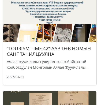
“TOURISM TIME-42”-ААР ТӨВ НОМЫН
САНГ ТАНИЛЦУУЛНА
Аялал жуулчлалын улирал эхэлж байгаатай
холбогдуулан Монголын Аялал Жуулчлалы...
2026/04/21