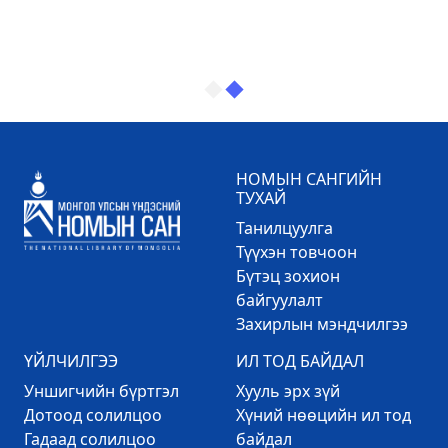
НОМЫН САНГИЙН
ТУХАЙ
Танилцуулга
Түүхэн товчоон
Бүтэц зохион
байгуулалт
Захирлын мэндчилгээ
ҮЙЛЧИЛГЭЭ
ИЛ ТОД БАЙДАЛ
Уншигчийн бүртгэл
Хууль эрх зүй
Дотоод солилцоо
Хүний нөөцийн ил тод
Гадаад солилцоо
байдал