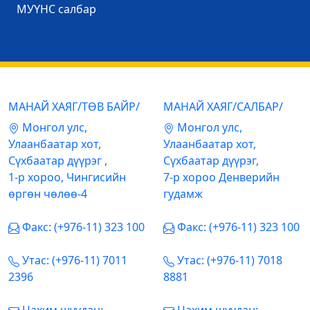
МУҮНС салбар
МАНАЙ ХАЯГ/ТӨВ БАЙР/
МАНАЙ ХАЯГ/САЛБАР/
Mонгол улс,
Mонгол улс,
Улаанбаатар хот,
Улаанбаатар хот,
Сүхбаатар дүүрэг ,
Сүхбаатар дүүрэг,
1-р хороо, Чингисийн
7-р хороо Денверийн
өргөн чөлөө-4
гудамж
Факс: (+976-11) 323 100
Факс: (+976-11) 323 100
Утас: (+976-11) 7011
Утас: (+976-11) 7018
2396
8881