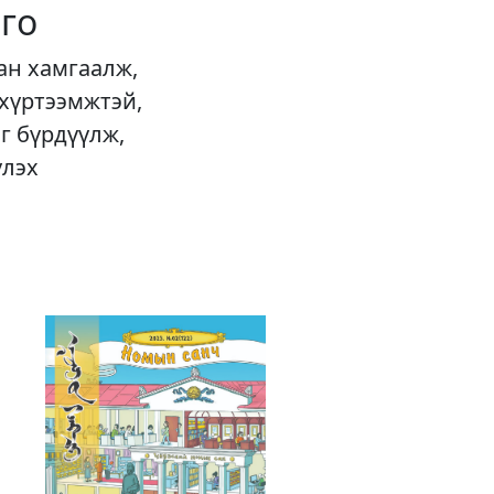
го
ан хамгаалж,
 хүртээмжтэй,
г бүрдүүлж,
үлэх