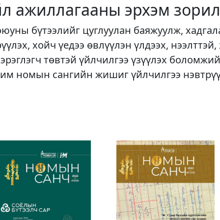
йл ажиллагааны эрхэм зорил
оюуны бүтээлийг цуглуулан баяжуулж, хадгал
рүүлэх, хойч үедээ өвлүүлэн үлдээх, нээлттэй,
хэрэглэгч төвтэй үйлчилгээ үзүүлэх боломжий
им номын сангийн жишиг үйлчилгээ нэвтрү