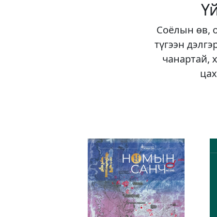
Ү
Соёлын өв, 
түгээн дэлгэ
чанартай, 
цах