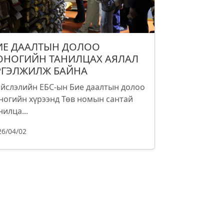
ИЕ ДААЛТЫН ДОЛОО
ОНОГИЙН ТАНИЛЦАХ АЯЛАЛ
РГЭЛЖИЛЖ БАЙНА
йслэлийн ЕБС-ын Бие даалтын долоо
ногийн хүрээнд Төв номын сантай
нилца...
26/04/02