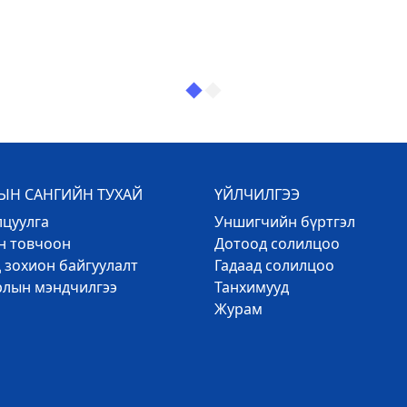
Н САНГИЙН ТУХАЙ
ҮЙЛЧИЛГЭЭ
лцуулга
Уншигчийн бүртгэл
эн товчоон
Дотоод солилцоо
 зохион байгуулалт
Гадаад солилцоо
рлын мэндчилгээ
Танхимууд
Журам