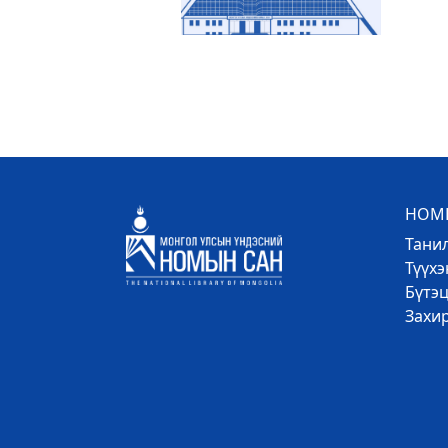
НОМЫ
Тани
Түүх
Бүтэц
Захи