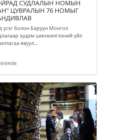
ОЙРАД СУДЛАЛЫН НОМЫН
АН" ЦУВРАЛЫН 76 НОМЫГ
АНДИВЛАВ
д үсэг болон Баруун Монгол
длалаар эрдэм шинжилгээний үйл
иллагаа явуул...
26/04/06