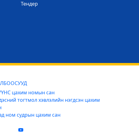
Тендер
ЛБООСУУД
ҮНС цахим номын сан
дэсний тогтмол хэвлэлийн нэгдсэн цахим
н
вд ном судрын цахим сан