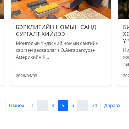
БЭРКЛИГИЙН НОМЫН САНД
Б
СУРГАЛТ ХИЙЛЭЭ
Х
Ү
Монголын Үндэсний номын сангийн
сэргээн засварлагч О.Ангарагсүрэн
Ни
Америкийн К...
хо
та
2026/04/03
20
Өмнөх
1
...
4
5
6
...
34
Дараах