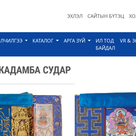
ЭХЛЭЛ
САЙТЫН БҮТЭЦ
ХО
ЙЛЧИЛГЭЭ
КАТАЛОГ
АРГА ЗҮЙ
ИЛ ТОД
VR & 3
БАЙДАЛ