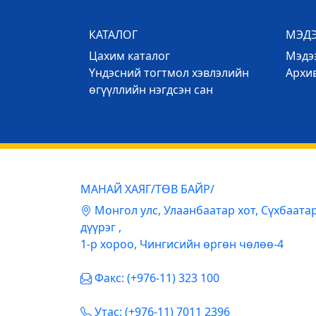
КАТАЛОГ
МЭД
Цахим каталог
Mэдээ
Үндэсний тогтмол хэвлэлийн
Архи
өгүүллийн нэгдсэн сан
МАНАЙ ХАЯГ/ТӨВ БАЙР/
Mонгол улс, Улаанбаатар хот, Сүхбаата
дүүрэг ,
1-р хороо, Чингисийн өргөн чөлөө-4
Факс: (+976-11) 323 100
Утас: (+976-11) 7011 2396