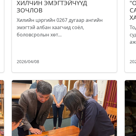
ХИЛЧИН ЭМЭГТЭЙЧҮҮД
"
ЗОЧЛОВ
С
Х
Хилийн цэргийн 0267 дугаар ангийн
эмэгтэй албан хаагчид соёл,
То
боловсролын хөт...
су
аж
2026/04/08
20