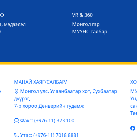
ЭЭ
VR & 360
, мэдээлэл
Mонгол гэр
в
МУҮНС салбар
МАНАЙ ХАЯГ/САЛБАР/
ХО
р
Mонгол улс, Улаанбаатар хот, Сүхбаатар
МУ
дүүрэг,
Үн
7-р хороо Денверийн гудамж
са
Тө
Факс: (+976-11) 323 100
Утас: (+976-11) 7018 8881