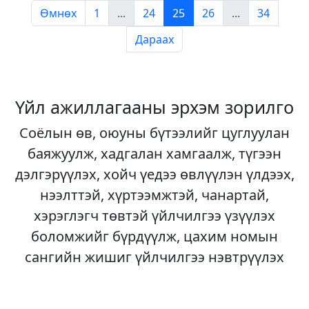
Өмнөх
1
...
24
25
26
...
34
Дараах
Үйл ажиллагааны эрхэм зорилго
Соёлын өв, оюуны бүтээлийг цуглуулан
баяжуулж, хадгалан хамгаалж, түгээн
дэлгэрүүлэх, хойч үедээ өвлүүлэн үлдээх,
нээлттэй, хүртээмжтэй, чанартай,
хэрэглэгч төвтэй үйлчилгээ үзүүлэх
боломжийг бүрдүүлж, цахим номын
сангийн жишиг үйлчилгээ нэвтрүүлэх