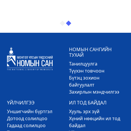
НОМЫН САНГИЙН
ТУХАЙ
Танилцуулга
Түүхэн товчоон
Бүтэц зохион
байгуулалт
Захирлын мэндчилгээ
ҮЙЛЧИЛГЭЭ
ИЛ ТОД БАЙДАЛ
Уншигчийн бүртгэл
Хууль эрх зүй
Дотоод солилцоо
Хүний нөөцийн ил тод
Гадаад солилцоо
байдал