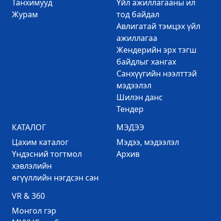
Танхимууд
Үйл ажиллагааны ил
Журам
тод байдал
Авлигатай тэмцэх үйл
ажиллагаа
Жендерийн эрх тэгш
байдлыг хангах
Санхүүгийн нээлттэй
мэдээлэл
Шилэн данс
Тендер
КАТАЛОГ
МЭДЭЭ
Цахим каталог
Mэдээ, мэдээлэл
Үндэсний тогтмол
Архив
хэвлэлийн
өгүүллийн нэгдсэн сан
VR & 360
Mонгол гэр