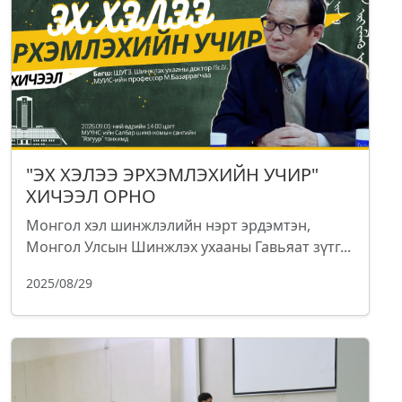
"ЭХ ХЭЛЭЭ ЭРХЭМЛЭХИЙН УЧИР"
ХИЧЭЭЛ ОРНО
Монгол хэл шинжлэлийн нэрт эрдэмтэн,
Монгол Улсын Шинжлэх ухааны Гавьяат зүтг...
2025/08/29