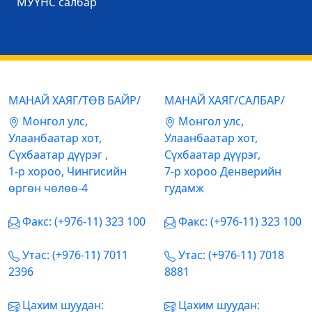
МУҮНС салбар
МАНАЙ ХАЯГ/ТӨВ БАЙР/
МАНАЙ ХАЯГ/САЛБАР/
Mонгол улс,
Mонгол улс,
Улаанбаатар хот,
Улаанбаатар хот,
Сүхбаатар дүүрэг ,
Сүхбаатар дүүрэг,
1-р хороо, Чингисийн
7-р хороо Денверийн
өргөн чөлөө-4
гудамж
Факс: (+976-11) 323 100
Факс: (+976-11) 323 100
Утас: (+976-11) 7011
Утас: (+976-11) 7018
2396
8881
Цахим шуудан:
Цахим шуудан: