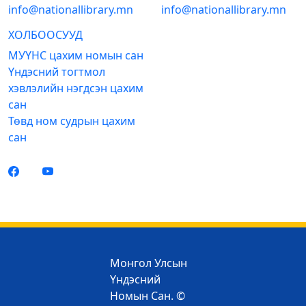
info@nationallibrary.mn
info@nationallibrary.mn
ХОЛБООСУУД
МУҮНС цахим номын сан
Үндэсний тогтмол
хэвлэлийн нэгдсэн цахим
сан
Төвд ном судрын цахим
сан
Монгол Улсын
Үндэсний
Номын Сан. ©