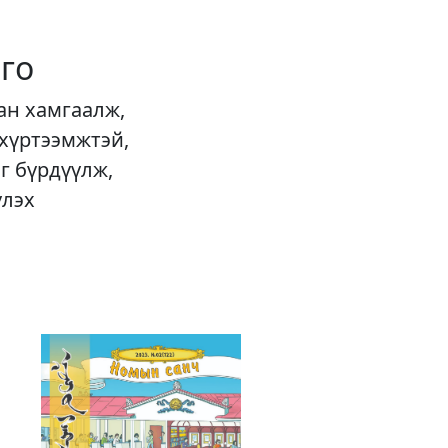
го
ан хамгаалж,
 хүртээмжтэй,
г бүрдүүлж,
үлэх