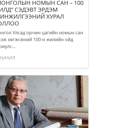
МОНГОЛЫН НОМЫН САН – 100
ИЛД” СЭДЭВТ ЭРДЭМ
ИНЖИЛГЭЭНИЙ ХУРАЛ
ОЛЛОО
нгол Улсад орчин цагийн номын сан
сэж хөгжсөний 100-н жилийн ойд
риулс...
21/11/17