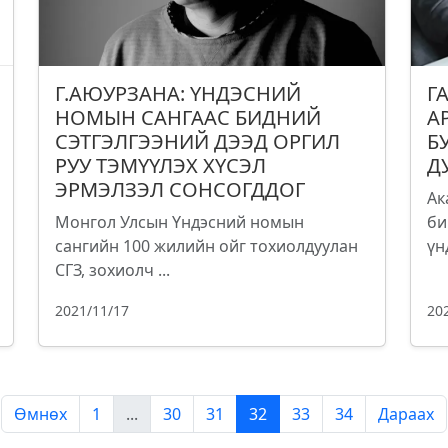
Г.АЮУРЗАНА: ҮНДЭСНИЙ
Г
НОМЫН САНГААС БИДНИЙ
А
СЭТГЭЛГЭЭНИЙ ДЭЭД ОРГИЛ
Б
РУУ ТЭМҮҮЛЭХ ХҮСЭЛ
Д
ЭРМЭЛЗЭЛ СОНСОГДДОГ
Ак
Монгол Улсын Үндэсний номын
би
сангийн 100 жилийн ойг тохиолдуулан
үн
СГЗ, зохиолч ...
2021/11/17
20
Өмнөх
1
...
30
31
32
33
34
Дараах