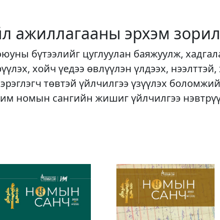
йл ажиллагааны эрхэм зорил
оюуны бүтээлийг цуглуулан баяжуулж, хадгал
рүүлэх, хойч үедээ өвлүүлэн үлдээх, нээлттэй,
хэрэглэгч төвтэй үйлчилгээ үзүүлэх боломжий
им номын сангийн жишиг үйлчилгээ нэвтрү