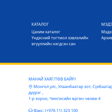
КАТАЛОГ
МЭД
Цахим каталог
Mэдээ
Үндэсний тогтмол хэвлэлийн
Архи
өгүүллийн нэгдсэн сан
МАНАЙ ХАЯГ/ТӨВ БАЙР/
Mонгол улс, Улаанбаатар хот, Сүхбаата
дүүрэг ,
1-р хороо, Чингисийн өргөн чөлөө-4
Факс: (+976-11) 323 100