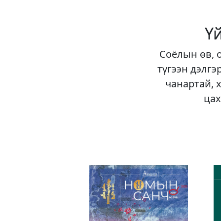
Ү
Соёлын өв, 
түгээн дэлгэ
чанартай, 
цах