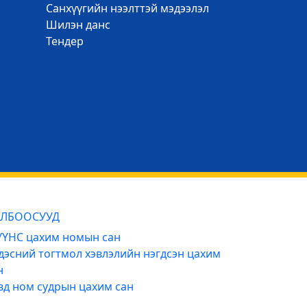
Санхүүгийн нээлттэй мэдээлэл
Шилэн данс
Тендер
ЛБООСУУД
ҮНС цахим номын сан
дэсний тогтмол хэвлэлийн нэгдсэн цахим
н
вд ном судрын цахим сан