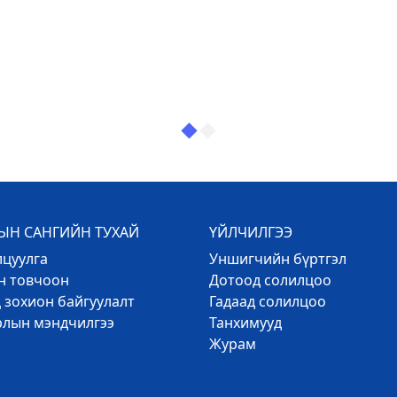
Н САНГИЙН ТУХАЙ
ҮЙЛЧИЛГЭЭ
лцуулга
Уншигчийн бүртгэл
эн товчоон
Дотоод солилцоо
 зохион байгуулалт
Гадаад солилцоо
рлын мэндчилгээ
Танхимууд
Журам