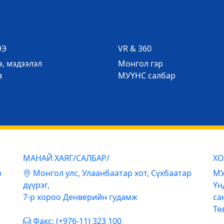
ЭЭ
VR & 360
, мэдээлэл
Mонгол гэр
в
МУҮНС салбар
МАНАЙ ХАЯГ/САЛБАР/
ХО
р
Mонгол улс, Улаанбаатар хот, Сүхбаатар
МУ
дүүрэг,
Үн
7-р хороо Денверийн гудамж
са
Тө
Факс: (+976-11) 323 100