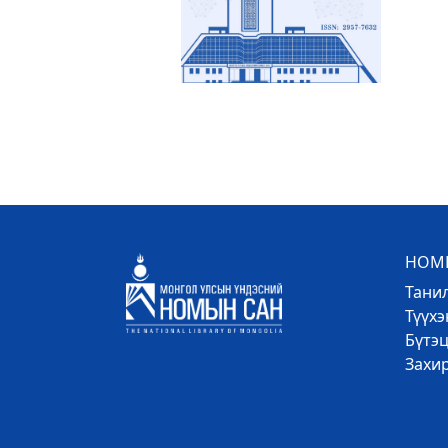
НОМЫ
Тани
Түүх
Бүтэц
Захи