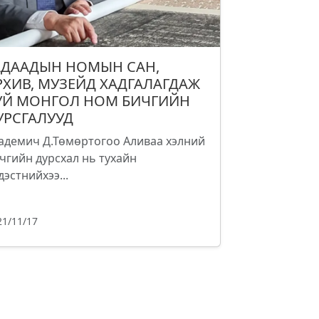
АДААДЫН НОМЫН САН,
РХИВ, МУЗЕЙД ХАДГАЛАГДАЖ
УЙ МОНГОЛ НОМ БИЧГИЙН
УРСГАЛУУД
адемич Д.Төмөртогоо Аливаа хэлний
чгийн дурсхал нь тухайн
дэстнийхээ...
21/11/17