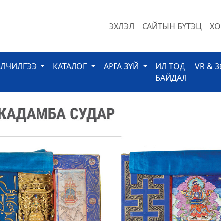
ЭХЛЭЛ
САЙТЫН БҮТЭЦ
ХО
ЙЛЧИЛГЭЭ
КАТАЛОГ
АРГА ЗҮЙ
ИЛ ТОД
VR & 3
БАЙДАЛ