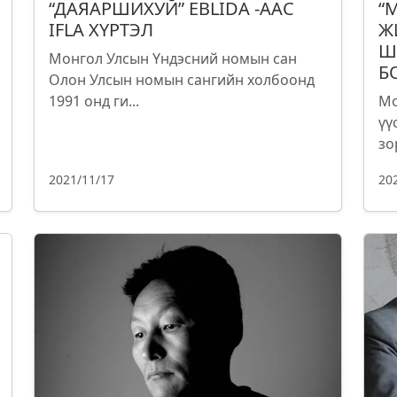
“ДАЯАРШИХУЙ” EBLIDA -ААС
“
IFLA ХҮРТЭЛ
Ж
Ш
Монгол Улсын Үндэсний номын сан
Б
Олон Улсын номын сангийн холбоонд
1991 онд ги...
Мо
үү
зо
2021/11/17
20