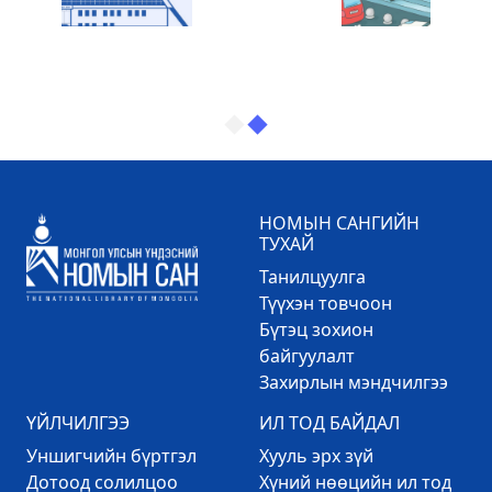
НОМЫН САНГИЙН
ТУХАЙ
Танилцуулга
Түүхэн товчоон
Бүтэц зохион
байгуулалт
Захирлын мэндчилгээ
ҮЙЛЧИЛГЭЭ
ИЛ ТОД БАЙДАЛ
Уншигчийн бүртгэл
Хууль эрх зүй
Дотоод солилцоо
Хүний нөөцийн ил тод