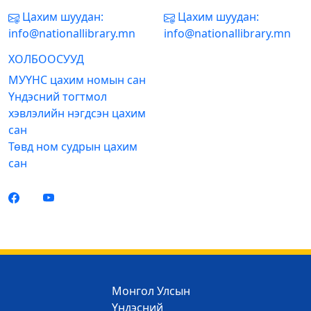
Цахим шуудан:
Цахим шуудан:
info@nationallibrary.mn
info@nationallibrary.mn
ХОЛБООСУУД
МУҮНС цахим номын сан
Үндэсний тогтмол
хэвлэлийн нэгдсэн цахим
сан
Төвд ном судрын цахим
сан
Монгол Улсын
Үндэсний