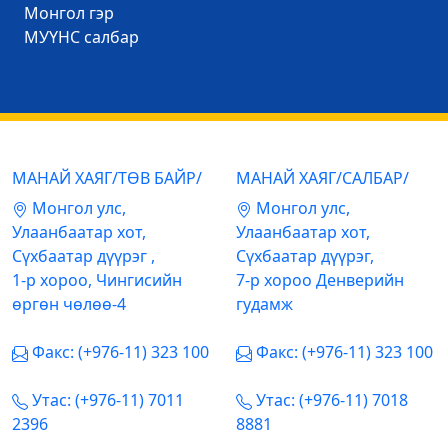
Mонгол гэр
МУҮНС салбар
МАНАЙ ХАЯГ/ТӨВ БАЙР/
МАНАЙ ХАЯГ/САЛБАР/
Mонгол улс,
Mонгол улс,
Улаанбаатар хот,
Улаанбаатар хот,
Сүхбаатар дүүрэг ,
Сүхбаатар дүүрэг,
1-р хороо, Чингисийн
7-р хороо Денверийн
өргөн чөлөө-4
гудамж
Факс: (+976-11) 323 100
Факс: (+976-11) 323 100
Утас: (+976-11) 7011
Утас: (+976-11) 7018
2396
8881