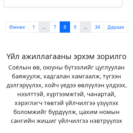
Өмнөх
1
...
7
8
9
...
34
Дараах
Үйл ажиллагааны эрхэм зорилго
Соёлын өв, оюуны бүтээлийг цуглуулан
баяжуулж, хадгалан хамгаалж, түгээн
дэлгэрүүлэх, хойч үедээ өвлүүлэн үлдээх,
нээлттэй, хүртээмжтэй, чанартай,
хэрэглэгч төвтэй үйлчилгээ үзүүлэх
боломжийг бүрдүүлж, цахим номын
сангийн жишиг үйлчилгээ нэвтрүүлэх