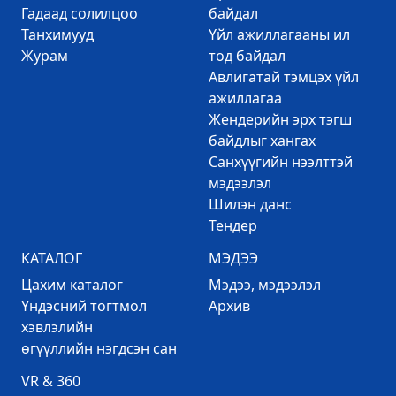
Гадаад солилцоо
байдал
Танхимууд
Үйл ажиллагааны ил
Журам
тод байдал
Авлигатай тэмцэх үйл
ажиллагаа
Жендерийн эрх тэгш
байдлыг хангах
Санхүүгийн нээлттэй
мэдээлэл
Шилэн данс
Тендер
КАТАЛОГ
МЭДЭЭ
Цахим каталог
Mэдээ, мэдээлэл
Үндэсний тогтмол
Архив
хэвлэлийн
өгүүллийн нэгдсэн сан
VR & 360