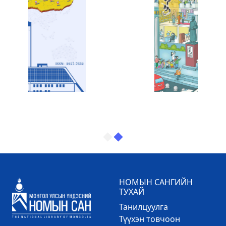
НОМЫН САНГИЙН
ТУХАЙ
Танилцуулга
Түүхэн товчоон