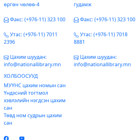
өргөн чөлөө-4
гудамж
Факс: (+976-11) 323 100
Факс: (+976-11) 323 100
Утас: (+976-11) 7011
Утас: (+976-11) 7018
2396
8881
Цахим шуудан:
Цахим шуудан:
info@nationallibrary.mn
info@nationallibrary.mn
ХОЛБООСУУД
МУҮНС цахим номын сан
Үндэсний тогтмол
хэвлэлийн нэгдсэн цахим
сан
Төвд ном судрын цахим
сан