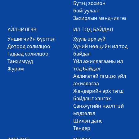
Бүтэц зохион
байгуулалт
Захирлын мэндчилгээ
ҮЙЛЧИЛГЭЭ
ИЛ ТОД БАЙДАЛ
Уншигчийн бүртгэл
Хууль эрх зүй
Дотоод солилцоо
Хүний нөөцийн ил тод
Гадаад солилцоо
байдал
Танхимууд
Үйл ажиллагааны ил
Журам
тод байдал
Авлигатай тэмцэх үйл
ажиллагаа
Жендерийн эрх тэгш
байдлыг хангах
Санхүүгийн нээлттэй
мэдээлэл
Шилэн данс
Тендер