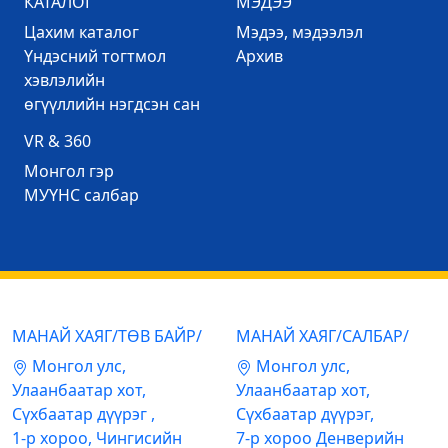
КАТАЛОГ
МЭДЭЭ
Цахим каталог
Mэдээ, мэдээлэл
Үндэсний тогтмол
Архив
хэвлэлийн
өгүүллийн нэгдсэн сан
VR & 360
Mонгол гэр
МУҮНС салбар
МАНАЙ ХАЯГ/ТӨВ БАЙР/
МАНАЙ ХАЯГ/САЛБАР/
Mонгол улс,
Mонгол улс,
Улаанбаатар хот,
Улаанбаатар хот,
Сүхбаатар дүүрэг ,
Сүхбаатар дүүрэг,
1-р хороо, Чингисийн
7-р хороо Денверийн