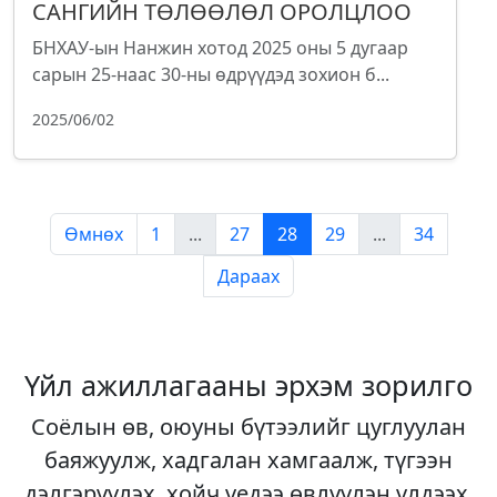
САНГИЙН ТӨЛӨӨЛӨЛ ОРОЛЦЛОО
БНХАУ-ын Нанжин хотод 2025 оны 5 дугаар
сарын 25-наас 30-ны өдрүүдэд зохион б...
2025/06/02
Өмнөх
1
...
27
28
29
...
34
Дараах
Үйл ажиллагааны эрхэм зорилго
Соёлын өв, оюуны бүтээлийг цуглуулан
баяжуулж, хадгалан хамгаалж, түгээн
дэлгэрүүлэх, хойч үедээ өвлүүлэн үлдээх,