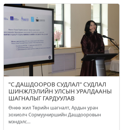
"С.ДАШДООРОВ СУДЛАЛ" СУДЛАЛ
ШИНЖЛЭЛИЙН УЛСЫН УРАЛДААНЫ
ШАГНАЛЫГ ГАРДУУЛАВ
Өнөө жил Төрийн шагналт, Ардын уран
зохиолч Сормууниршийн Дашдооровын
мэндэлс...