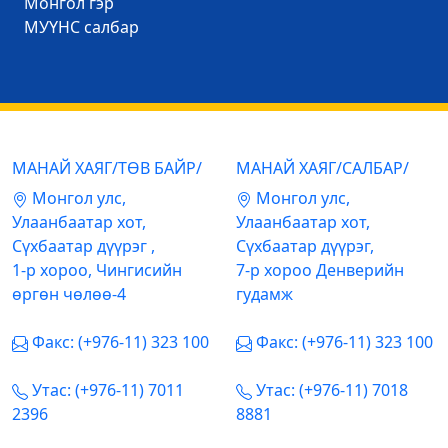
Mонгол гэр
МУҮНС салбар
МАНАЙ ХАЯГ/ТӨВ БАЙР/
МАНАЙ ХАЯГ/САЛБАР/
Mонгол улс,
Mонгол улс,
Улаанбаатар хот,
Улаанбаатар хот,
Сүхбаатар дүүрэг ,
Сүхбаатар дүүрэг,
1-р хороо, Чингисийн
7-р хороо Денверийн
өргөн чөлөө-4
гудамж
Факс: (+976-11) 323 100
Факс: (+976-11) 323 100
Утас: (+976-11) 7011
Утас: (+976-11) 7018
2396
8881