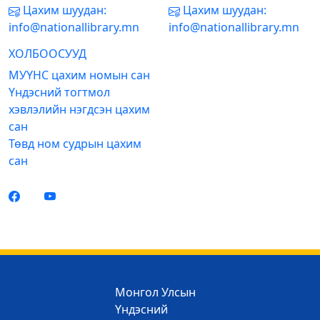
Цахим шуудан:
Цахим шуудан:
info@nationallibrary.mn
info@nationallibrary.mn
ХОЛБООСУУД
МУҮНС цахим номын сан
Үндэсний тогтмол
хэвлэлийн нэгдсэн цахим
сан
Төвд ном судрын цахим
сан
Монгол Улсын
Үндэсний