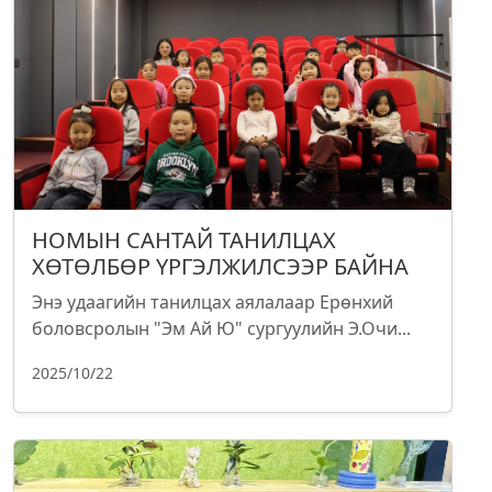
НОМЫН САНТАЙ ТАНИЛЦАХ
ХӨТӨЛБӨР ҮРГЭЛЖИЛСЭЭР БАЙНА
Энэ удаагийн танилцах аялалаар Ерөнхий
боловсролын "Эм Ай Ю" сургуулийн Э.Очи...
2025/10/22