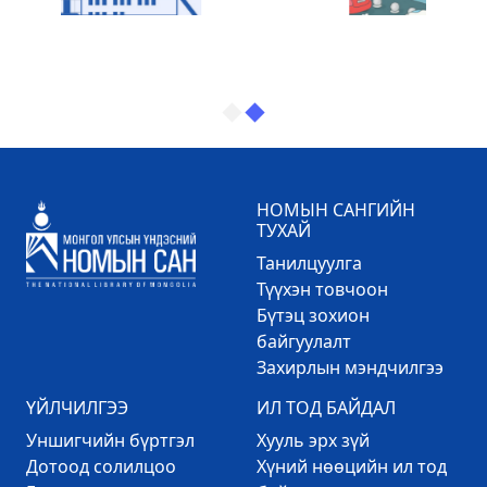
НОМЫН САНГИЙН
ТУХАЙ
Танилцуулга
Түүхэн товчоон
Бүтэц зохион
байгуулалт
Захирлын мэндчилгээ
ҮЙЛЧИЛГЭЭ
ИЛ ТОД БАЙДАЛ
Уншигчийн бүртгэл
Хууль эрх зүй
Дотоод солилцоо
Хүний нөөцийн ил тод