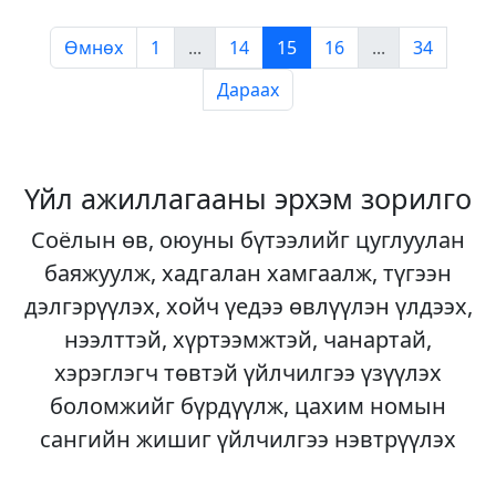
Өмнөх
1
...
14
15
16
...
34
Дараах
Үйл ажиллагааны эрхэм зорилго
Соёлын өв, оюуны бүтээлийг цуглуулан
баяжуулж, хадгалан хамгаалж, түгээн
дэлгэрүүлэх, хойч үедээ өвлүүлэн үлдээх,
нээлттэй, хүртээмжтэй, чанартай,
хэрэглэгч төвтэй үйлчилгээ үзүүлэх
боломжийг бүрдүүлж, цахим номын
сангийн жишиг үйлчилгээ нэвтрүүлэх