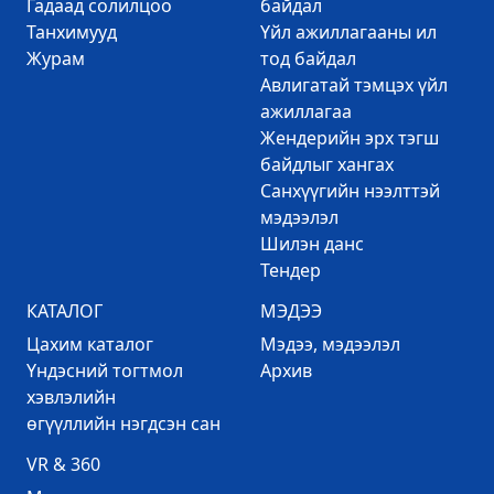
Гадаад солилцоо
байдал
Танхимууд
Үйл ажиллагааны ил
Журам
тод байдал
Авлигатай тэмцэх үйл
ажиллагаа
Жендерийн эрх тэгш
байдлыг хангах
Санхүүгийн нээлттэй
мэдээлэл
Шилэн данс
Тендер
КАТАЛОГ
МЭДЭЭ
Цахим каталог
Mэдээ, мэдээлэл
Үндэсний тогтмол
Архив
хэвлэлийн
өгүүллийн нэгдсэн сан
VR & 360