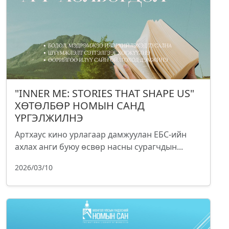
"INNER ME: STORIES THAT SHAPE US"
ХӨТӨЛБӨР НОМЫН САНД
ҮРГЭЛЖИЛНЭ
Артхаус кино урлагаар дамжуулан ЕБС-ийн
ахлах анги буюу өсвөр насны сурагчдын...
2026/03/10