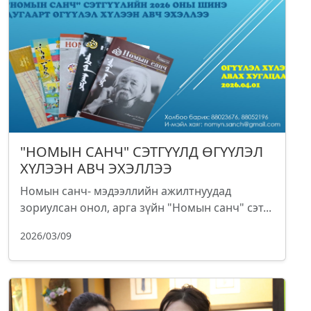
"НОМЫН САНЧ" СЭТГҮҮЛД ӨГҮҮЛЭЛ
ХҮЛЭЭН АВЧ ЭХЭЛЛЭЭ
Номын санч- мэдээллийн ажилтнуудад
зориулсан онол, арга зүйн "Номын санч" сэт...
2026/03/09