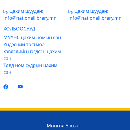
Цахим шуудан:
Цахим шуудан:
info@nationallibrary.mn
info@nationallibrary.mn
ХОЛБООСУУД
МУҮНС цахим номын сан
Үндэсний тогтмол
хэвлэлийн нэгдсэн цахим
сан
Төвд ном судрын цахим
сан
Монгол Улсын