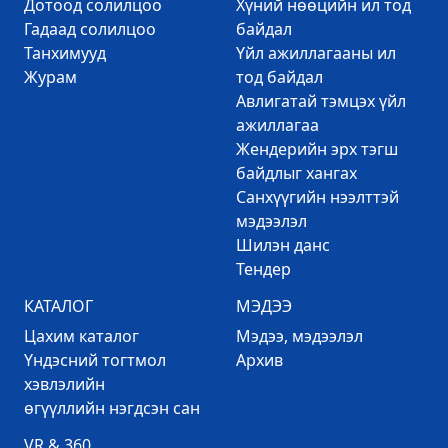
Дотоод солилцоо
Хүний нөөцийн ил тод
Гадаад солилцоо
байдал
Танхимууд
Үйл ажиллагааны ил
Журам
тод байдал
Авлигатай тэмцэх үйл
ажиллагаа
Жендерийн эрх тэгш
байдлыг хангах
Санхүүгийн нээлттэй
мэдээлэл
Шилэн данс
Тендер
КАТАЛОГ
МЭДЭЭ
Цахим каталог
Mэдээ, мэдээлэл
Үндэсний тогтмол
Архив
хэвлэлийн
өгүүллийн нэгдсэн сан
VR & 360