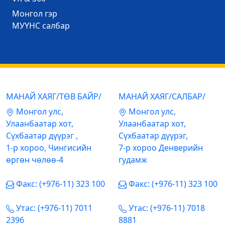
Mонгол гэр
МУҮНС салбар
МАНАЙ ХАЯГ/ТӨВ БАЙР/
МАНАЙ ХАЯГ/САЛБАР/
Mонгол улс,
Mонгол улс,
Улаанбаатар хот,
Улаанбаатар хот,
Сүхбаатар дүүрэг ,
Сүхбаатар дүүрэг,
1-р хороо, Чингисийн
7-р хороо Денверийн
өргөн чөлөө-4
гудамж
Факс: (+976-11) 323 100
Факс: (+976-11) 323 100
Утас: (+976-11) 7011
Утас: (+976-11) 7018
2396
8881