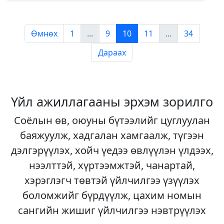
Өмнөх
1
...
9
10
11
...
34
Дараах
Үйл ажиллагааны эрхэм зорилго
Соёлын өв, оюуны бүтээлийг цуглуулан
баяжуулж, хадгалан хамгаалж, түгээн
дэлгэрүүлэх, хойч үедээ өвлүүлэн үлдээх,
нээлттэй, хүртээмжтэй, чанартай,
хэрэглэгч төвтэй үйлчилгээ үзүүлэх
боломжийг бүрдүүлж, цахим номын
сангийн жишиг үйлчилгээ нэвтрүүлэх