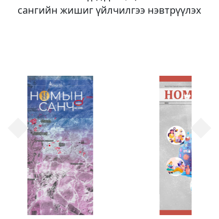
сангийн жишиг үйлчилгээ нэвтрүүлэх