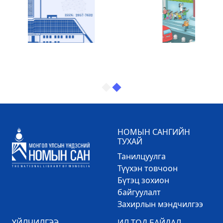
НОМЫН САНГИЙН
ТУХАЙ
Танилцуулга
Түүхэн товчоон
Бүтэц зохион
байгуулалт
Захирлын мэндчилгээ
ҮЙЛЧИЛГЭЭ
ИЛ ТОД БАЙДАЛ