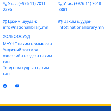
Утас: (+976-11) 7011
Утас: (+976-11) 7018
2396
8881
Цахим шуудан:
Цахим шуудан:
info@nationallibrary.mn
info@nationallibrary.mn
ХОЛБООСУУД
МУҮНС цахим номын сан
Үндэсний тогтмол
хэвлэлийн нэгдсэн цахим
сан
Төвд ном судрын цахим
сан