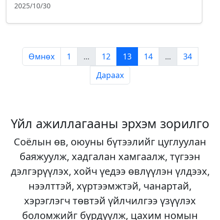
2025/10/30
Өмнөх
1
...
12
13
14
...
34
Дараах
Үйл ажиллагааны эрхэм зорилго
Соёлын өв, оюуны бүтээлийг цуглуулан
баяжуулж, хадгалан хамгаалж, түгээн
дэлгэрүүлэх, хойч үедээ өвлүүлэн үлдээх,
нээлттэй, хүртээмжтэй, чанартай,
хэрэглэгч төвтэй үйлчилгээ үзүүлэх
боломжийг бүрдүүлж, цахим номын