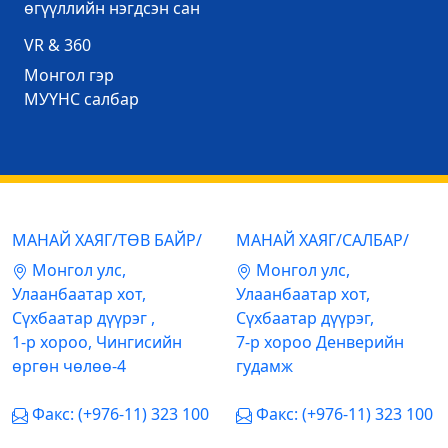
өгүүллийн нэгдсэн сан
VR & 360
Mонгол гэр
МУҮНС салбар
МАНАЙ ХАЯГ/ТӨВ БАЙР/
МАНАЙ ХАЯГ/САЛБАР/
Mонгол улс,
Mонгол улс,
Улаанбаатар хот,
Улаанбаатар хот,
Сүхбаатар дүүрэг ,
Сүхбаатар дүүрэг,
1-р хороо, Чингисийн
7-р хороо Денверийн
өргөн чөлөө-4
гудамж
Факс: (+976-11) 323 100
Факс: (+976-11) 323 100