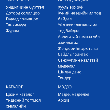
Уншигчийн бүртгэл
Хууль эрх зүй
Дотоод солилцоо
Хүний нөөцийн ил тод
Гадаад солилцоо
байдал
Танхимууд
Үйл ажиллагааны ил
Журам
тод байдал
Авлигатай тэмцэх үйл
ажиллагаа
Жендерийн эрх тэгш
байдлыг хангах
Санхүүгийн нээлттэй
мэдээлэл
Шилэн данс
Тендер
КАТАЛОГ
МЭДЭЭ
Цахим каталог
Mэдээ, мэдээлэл
Үндэсний тогтмол
Архив
хэвлэлийн