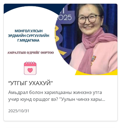
“УТГЫГ УХАХУЙ"
Амьдрал болон харилцааны жинхэнэ утга
учир юунд оршдог вэ? "Уулын чинээ хары...
2025/10/31