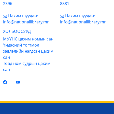
2396
8881
Цахим шуудан:
Цахим шуудан:
info@nationallibrary.mn
info@nationallibrary.mn
ХОЛБООСУУД
МУҮНС цахим номын сан
Үндэсний тогтмол
хэвлэлийн нэгдсэн цахим
сан
Төвд ном судрын цахим
сан