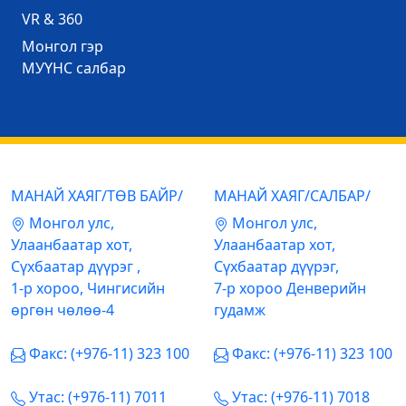
VR & 360
Mонгол гэр
МУҮНС салбар
МАНАЙ ХАЯГ/ТӨВ БАЙР/
МАНАЙ ХАЯГ/САЛБАР/
Mонгол улс,
Mонгол улс,
Улаанбаатар хот,
Улаанбаатар хот,
Сүхбаатар дүүрэг ,
Сүхбаатар дүүрэг,
1-р хороо, Чингисийн
7-р хороо Денверийн
өргөн чөлөө-4
гудамж
Факс: (+976-11) 323 100
Факс: (+976-11) 323 100
Утас: (+976-11) 7011
Утас: (+976-11) 7018