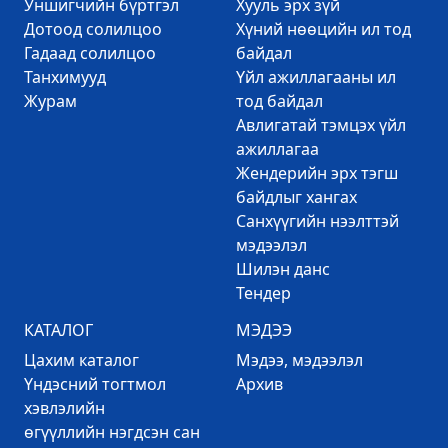
Уншигчийн бүртгэл
Хууль эрх зүй
Дотоод солилцоо
Хүний нөөцийн ил тод
Гадаад солилцоо
байдал
Танхимууд
Үйл ажиллагааны ил
Журам
тод байдал
Авлигатай тэмцэх үйл
ажиллагаа
Жендерийн эрх тэгш
байдлыг хангах
Санхүүгийн нээлттэй
мэдээлэл
Шилэн данс
Тендер
КАТАЛОГ
МЭДЭЭ
Цахим каталог
Mэдээ, мэдээлэл
Үндэсний тогтмол
Архив
хэвлэлийн
өгүүллийн нэгдсэн сан