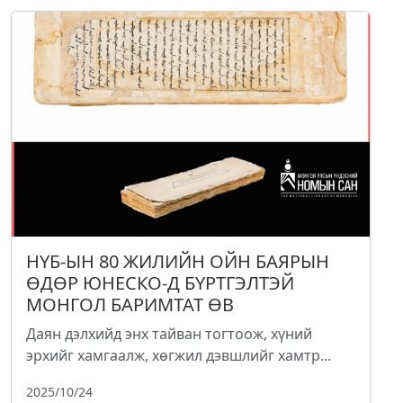
НҮБ-ЫН 80 ЖИЛИЙН ОЙН БАЯРЫН
ӨДӨР ЮНЕСКО-Д БҮРТГЭЛТЭЙ
МОНГОЛ БАРИМТАТ ӨВ
Даян дэлхийд энх тайван тогтоож, хүний
эрхийг хамгаалж, хөгжил дэвшлийг хамтр...
2025/10/24