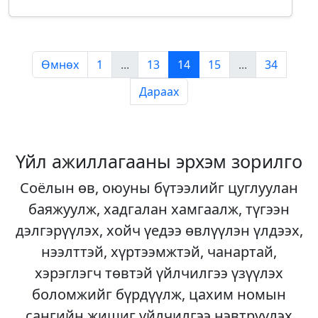
Өмнөх
1
...
13
14
15
...
34
Дараах
Үйл ажиллагааны эрхэм зорилго
Соёлын өв, оюуны бүтээлийг цуглуулан
баяжуулж, хадгалан хамгаалж, түгээн
дэлгэрүүлэх, хойч үедээ өвлүүлэн үлдээх,
нээлттэй, хүртээмжтэй, чанартай,
хэрэглэгч төвтэй үйлчилгээ үзүүлэх
боломжийг бүрдүүлж, цахим номын
сангийн жишиг үйлчилгээ нэвтрүүлэх