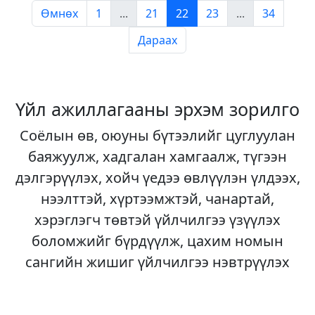
Өмнөх
1
...
21
22
23
...
34
Дараах
Үйл ажиллагааны эрхэм зорилго
Соёлын өв, оюуны бүтээлийг цуглуулан
баяжуулж, хадгалан хамгаалж, түгээн
дэлгэрүүлэх, хойч үедээ өвлүүлэн үлдээх,
нээлттэй, хүртээмжтэй, чанартай,
хэрэглэгч төвтэй үйлчилгээ үзүүлэх
боломжийг бүрдүүлж, цахим номын
сангийн жишиг үйлчилгээ нэвтрүүлэх