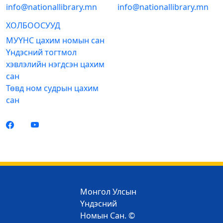
info@nationallibrary.mn
info@nationallibrary.mn
ХОЛБООСУУД
МУҮНС цахим номын сан
Үндэсний тогтмол
хэвлэлийн нэгдсэн цахим
сан
Төвд ном судрын цахим
сан
Монгол Улсын
Үндэсний
Номын Сан. ©