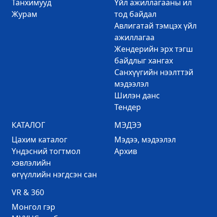
Танхимууд
Үйл ажиллагааны ил
Журам
тод байдал
Авлигатай тэмцэх үйл
ажиллагаа
Жендерийн эрх тэгш
байдлыг хангах
Санхүүгийн нээлттэй
мэдээлэл
Шилэн данс
Тендер
КАТАЛОГ
МЭДЭЭ
Цахим каталог
Mэдээ, мэдээлэл
Үндэсний тогтмол
Архив
хэвлэлийн
өгүүллийн нэгдсэн сан
VR & 360
Mонгол гэр