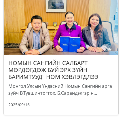
НОМЫН САНГИЙН САЛБАРТ
МӨРДӨГДӨЖ БУЙ ЭРХ ЗҮЙН
БАРИМТУУД" НОМ ХЭВЛЭГДЛЭЭ
Монгол Улсын Үндэсний Номын Сангийн арга
зүйч В.Түвшинтогтох, Б.Сарандэлгэр н...
2025/09/16