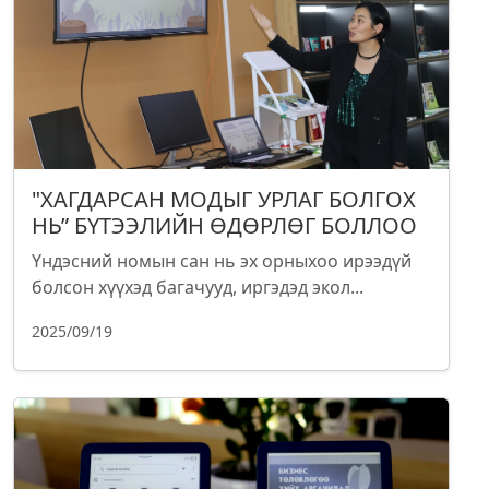
"ХАГДАРСАН МОДЫГ УРЛАГ БОЛГОХ
НЬ” БҮТЭЭЛИЙН ӨДӨРЛӨГ БОЛЛОО
Үндэсний номын сан нь эх орныхоо ирээдүй
болсон хүүхэд багачууд, иргэдэд экол...
2025/09/19