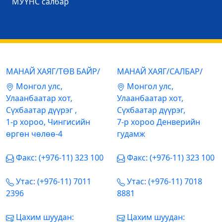
МУҮНС салбар
МАНАЙ ХАЯГ/ТӨВ БАЙР/
МАНАЙ ХАЯГ/САЛБАР/
Mонгол улс,
Mонгол улс,
Улаанбаатар хот,
Улаанбаатар хот,
Сүхбаатар дүүрэг ,
Сүхбаатар дүүрэг,
1-р хороо, Чингисийн
7-р хороо Денверийн
өргөн чөлөө-4
гудамж
Факс: (+976-11) 323 100
Факс: (+976-11) 323 100
Утас: (+976-11) 7011
Утас: (+976-11) 7018
2396
8881
Цахим шуудан:
Цахим шуудан: