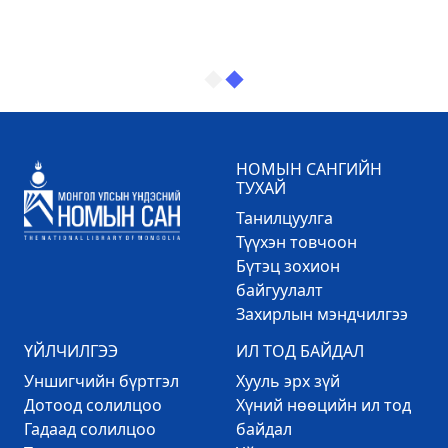
НОМЫН САНГИЙН
ТУХАЙ
Танилцуулга
Түүхэн товчоон
Бүтэц зохион
байгуулалт
Захирлын мэндчилгээ
ҮЙЛЧИЛГЭЭ
ИЛ ТОД БАЙДАЛ
Уншигчийн бүртгэл
Хууль эрх зүй
Дотоод солилцоо
Хүний нөөцийн ил тод
Гадаад солилцоо
байдал