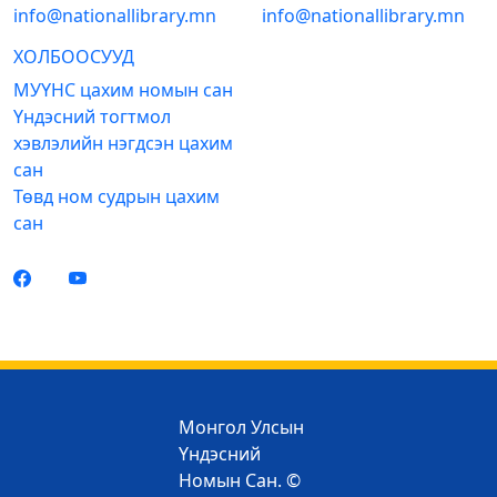
info@nationallibrary.mn
info@nationallibrary.mn
ХОЛБООСУУД
МУҮНС цахим номын сан
Үндэсний тогтмол
хэвлэлийн нэгдсэн цахим
сан
Төвд ном судрын цахим
сан
Монгол Улсын
Үндэсний
Номын Сан. ©