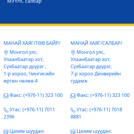
МУҮНС салбар
МАНАЙ ХАЯГ/ТӨВ БАЙР/
МАНАЙ ХАЯГ/САЛБАР/
Mонгол улс,
Mонгол улс,
Улаанбаатар хот,
Улаанбаатар хот,
Сүхбаатар дүүрэг ,
Сүхбаатар дүүрэг,
1-р хороо, Чингисийн
7-р хороо Денверийн
өргөн чөлөө-4
гудамж
Факс: (+976-11) 323 100
Факс: (+976-11) 323 100
Утас: (+976-11) 7011
Утас: (+976-11) 7018
2396
8881
Цахим шуудан:
Цахим шуудан: