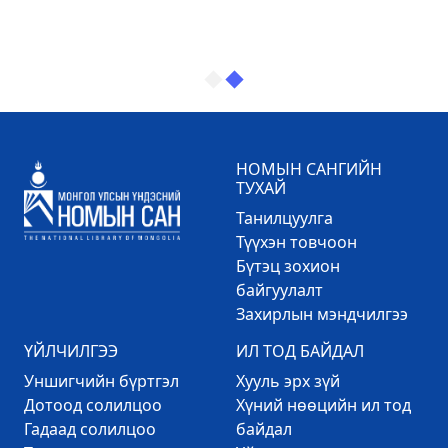
НОМЫН САНГИЙН
ТУХАЙ
Танилцуулга
Түүхэн товчоон
Бүтэц зохион
байгуулалт
Захирлын мэндчилгээ
ҮЙЛЧИЛГЭЭ
ИЛ ТОД БАЙДАЛ
Уншигчийн бүртгэл
Хууль эрх зүй
Дотоод солилцоо
Хүний нөөцийн ил тод
Гадаад солилцоо
байдал