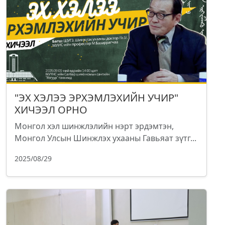
"ЭХ ХЭЛЭЭ ЭРХЭМЛЭХИЙН УЧИР"
ХИЧЭЭЛ ОРНО
Монгол хэл шинжлэлийн нэрт эрдэмтэн,
Монгол Улсын Шинжлэх ухааны Гавьяат зүтг...
2025/08/29