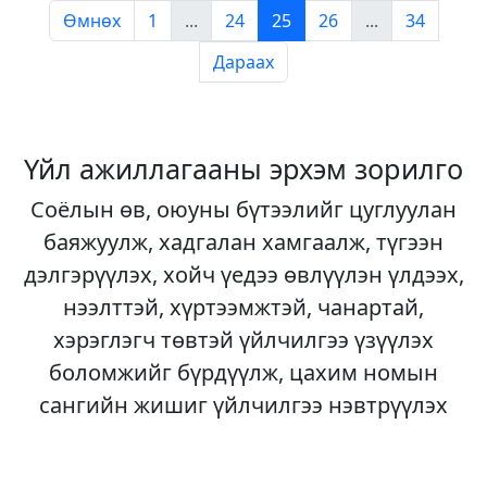
Өмнөх
1
...
24
25
26
...
34
Дараах
Үйл ажиллагааны эрхэм зорилго
Соёлын өв, оюуны бүтээлийг цуглуулан
баяжуулж, хадгалан хамгаалж, түгээн
дэлгэрүүлэх, хойч үедээ өвлүүлэн үлдээх,
нээлттэй, хүртээмжтэй, чанартай,
хэрэглэгч төвтэй үйлчилгээ үзүүлэх
боломжийг бүрдүүлж, цахим номын
сангийн жишиг үйлчилгээ нэвтрүүлэх