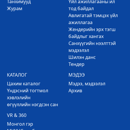
Танхимууд
Үйл ажиллагааны ил
Журам
тод байдал
Авлигатай тэмцэх үйл
ажиллагаа
Жендерийн эрх тэгш
байдлыг хангах
Санхүүгийн нээлттэй
мэдээлэл
Шилэн данс
Тендер
КАТАЛОГ
МЭДЭЭ
Цахим каталог
Mэдээ, мэдээлэл
Үндэсний тогтмол
Архив
хэвлэлийн
өгүүллийн нэгдсэн сан
VR & 360
Mонгол гэр