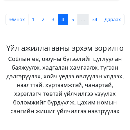
Өмнөх
1
2
3
4
5
...
34
Дараах
Үйл ажиллагааны эрхэм зорилго
Соёлын өв, оюуны бүтээлийг цуглуулан
баяжуулж, хадгалан хамгаалж, түгээн
дэлгэрүүлэх, хойч үедээ өвлүүлэн үлдээх,
нээлттэй, хүртээмжтэй, чанартай,
хэрэглэгч төвтэй үйлчилгээ үзүүлэх
боломжийг бүрдүүлж, цахим номын
сангийн жишиг үйлчилгээ нэвтрүүлэх