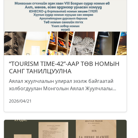
“TOURISM TIME-42”-ААР ТӨВ НОМЫН
САНГ ТАНИЛЦУУЛНА
Аялал жуулчлалын улирал эхэлж байгаатай
холбогдуулан Монголын Аялал Жуулчлалы...
2026/04/21