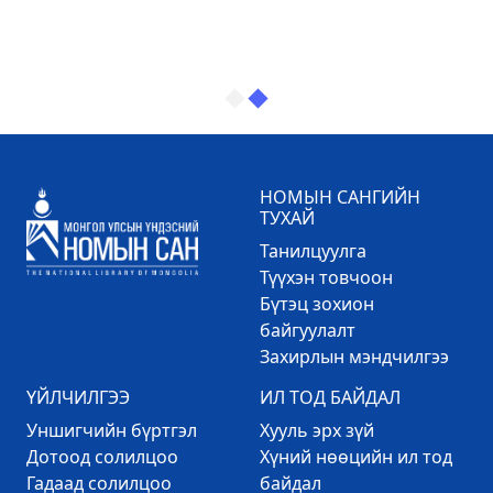
НОМЫН САНГИЙН
ТУХАЙ
Танилцуулга
Түүхэн товчоон
Бүтэц зохион
байгуулалт
Захирлын мэндчилгээ
ҮЙЛЧИЛГЭЭ
ИЛ ТОД БАЙДАЛ
Уншигчийн бүртгэл
Хууль эрх зүй
Дотоод солилцоо
Хүний нөөцийн ил тод
Гадаад солилцоо
байдал