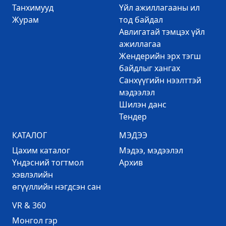
Танхимууд
Үйл ажиллагааны ил
Журам
тод байдал
Авлигатай тэмцэх үйл
ажиллагаа
Жендерийн эрх тэгш
байдлыг хангах
Санхүүгийн нээлттэй
мэдээлэл
Шилэн данс
Тендер
КАТАЛОГ
МЭДЭЭ
Цахим каталог
Mэдээ, мэдээлэл
Үндэсний тогтмол
Архив
хэвлэлийн
өгүүллийн нэгдсэн сан
VR & 360
Mонгол гэр