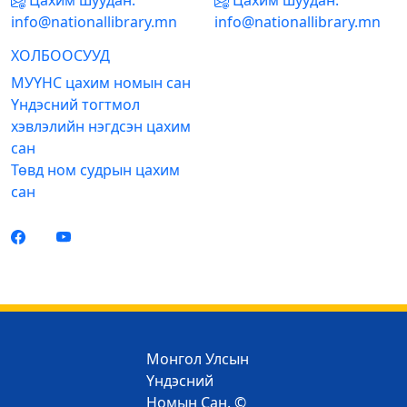
Цахим шуудан:
Цахим шуудан:
info@nationallibrary.mn
info@nationallibrary.mn
ХОЛБООСУУД
МУҮНС цахим номын сан
Үндэсний тогтмол
хэвлэлийн нэгдсэн цахим
сан
Төвд ном судрын цахим
сан
Монгол Улсын
Үндэсний
Номын Сан. ©