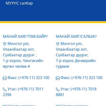
МУҮНС салбар
МАНАЙ ХАЯГ/ТӨВ БАЙР/
МАНАЙ ХАЯГ/САЛБАР/
Mонгол улс,
Mонгол улс,
Улаанбаатар хот,
Улаанбаатар хот,
Сүхбаатар дүүрэг ,
Сүхбаатар дүүрэг,
1-р хороо, Чингисийн
7-р хороо Денверийн
өргөн чөлөө-4
гудамж
Факс: (+976-11) 323 100
Факс: (+976-11) 323 100
Утас: (+976-11) 7011
Утас: (+976-11) 7018
2396
8881