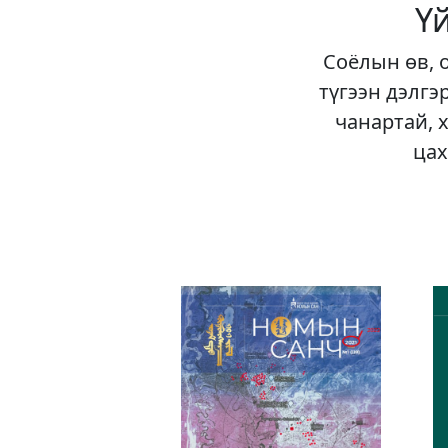
Ү
Соёлын өв, 
түгээн дэлгэ
чанартай, 
цах