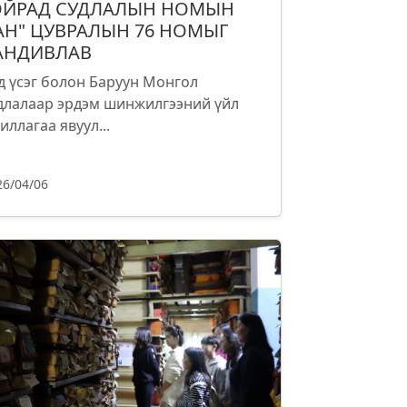
ОЙРАД СУДЛАЛЫН НОМЫН
АН" ЦУВРАЛЫН 76 НОМЫГ
АНДИВЛАВ
д үсэг болон Баруун Монгол
длалаар эрдэм шинжилгээний үйл
иллагаа явуул...
26/04/06