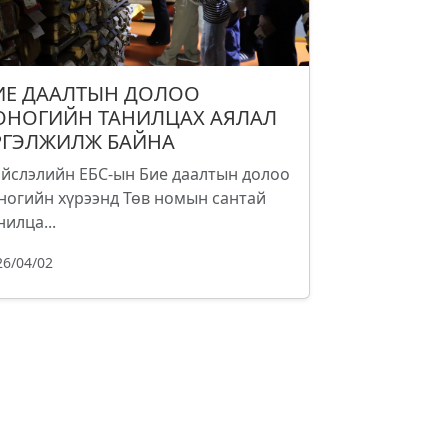
ИЕ ДААЛТЫН ДОЛОО
ОНОГИЙН ТАНИЛЦАХ АЯЛАЛ
РГЭЛЖИЛЖ БАЙНА
йслэлийн ЕБС-ын Бие даалтын долоо
ногийн хүрээнд Төв номын сантай
нилца...
26/04/02