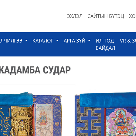
ЭХЛЭЛ
САЙТЫН БҮТЭЦ
ХО
ЙЛЧИЛГЭЭ
КАТАЛОГ
АРГА ЗҮЙ
ИЛ ТОД
VR & 3
БАЙДАЛ