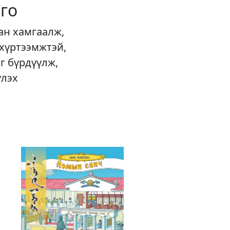
го
ан хамгаалж,
 хүртээмжтэй,
г бүрдүүлж,
үлэх