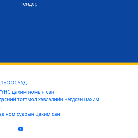
Тендер
ЛБООСУУД
ҮНС цахим номын сан
дэсний тогтмол хэвлэлийн нэгдсэн цахим
н
вд ном судрын цахим сан