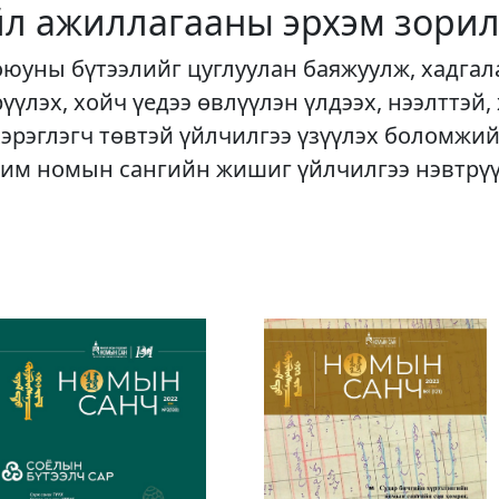
йл ажиллагааны эрхэм зорил
оюуны бүтээлийг цуглуулан баяжуулж, хадгал
рүүлэх, хойч үедээ өвлүүлэн үлдээх, нээлттэй,
хэрэглэгч төвтэй үйлчилгээ үзүүлэх боломжий
им номын сангийн жишиг үйлчилгээ нэвтрү