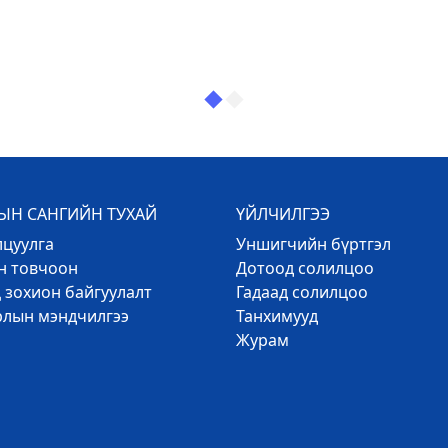
Н САНГИЙН ТУХАЙ
ҮЙЛЧИЛГЭЭ
лцуулга
Уншигчийн бүртгэл
эн товчоон
Дотоод солилцоо
 зохион байгуулалт
Гадаад солилцоо
рлын мэндчилгээ
Танхимууд
Журам