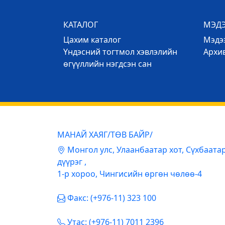
КАТАЛОГ
МЭД
Цахим каталог
Mэдээ
Үндэсний тогтмол хэвлэлийн
Архи
өгүүллийн нэгдсэн сан
МАНАЙ ХАЯГ/ТӨВ БАЙР/
Mонгол улс, Улаанбаатар хот, Сүхбаата
дүүрэг ,
1-р хороо, Чингисийн өргөн чөлөө-4
Факс: (+976-11) 323 100
Утас: (+976-11) 7011 2396