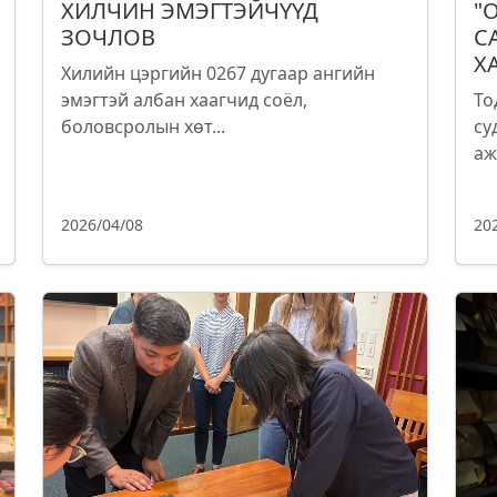
ХИЛЧИН ЭМЭГТЭЙЧҮҮД
"
ЗОЧЛОВ
С
Х
Хилийн цэргийн 0267 дугаар ангийн
эмэгтэй албан хаагчид соёл,
То
боловсролын хөт...
су
аж
2026/04/08
20