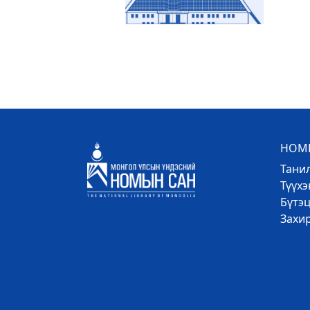
НОМЫ
Тани
Түүх
Бүтэц
Захи