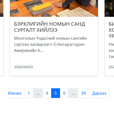
БЭРКЛИГИЙН НОМЫН САНД
Б
СУРГАЛТ ХИЙЛЭЭ
Х
Ү
Монголын Үндэсний номын сангийн
сэргээн засварлагч О.Ангарагсүрэн
Ни
Америкийн К...
хо
та
2026/04/03
20
Өмнөх
1
...
4
5
6
...
34
Дараах