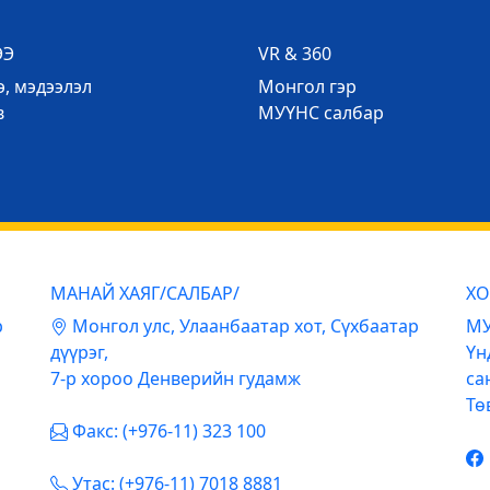
ЭЭ
VR & 360
, мэдээлэл
Mонгол гэр
в
МУҮНС салбар
МАНАЙ ХАЯГ/САЛБАР/
ХО
р
Mонгол улс, Улаанбаатар хот, Сүхбаатар
МУ
дүүрэг,
Үн
7-р хороо Денверийн гудамж
са
Тө
Факс: (+976-11) 323 100
Утас: (+976-11) 7018 8881