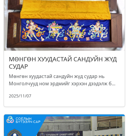
МӨНГӨН ХУУДАСТАЙ САНДУЙН ЖҮД
СУДАР
Мөнгөн хуудастай сандуйн жүд судар нь
Монголчууд ном эрдмийг хэрхэн дээдэлж б...
2025/11/07