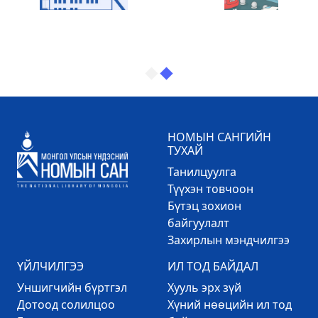
НОМЫН САНГИЙН
ТУХАЙ
Танилцуулга
Түүхэн товчоон
Бүтэц зохион
байгуулалт
Захирлын мэндчилгээ
ҮЙЛЧИЛГЭЭ
ИЛ ТОД БАЙДАЛ
Уншигчийн бүртгэл
Хууль эрх зүй
Дотоод солилцоо
Хүний нөөцийн ил тод