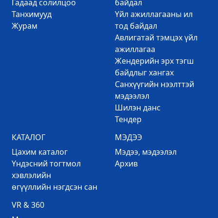
Гадаад солилцоо
байдал
Танхимууд
Үйл ажиллагааны ил
Журам
тод байдал
Авлигатай тэмцэх үйл
ажиллагаа
Жендерийн эрх тэгш
байдлыг хангах
Санхүүгийн нээлттэй
мэдээлэл
Шилэн данс
Тендер
КАТАЛОГ
МЭДЭЭ
Цахим каталог
Mэдээ, мэдээлэл
Үндэсний тогтмол
Архив
хэвлэлийн
өгүүллийн нэгдсэн сан
VR & 360