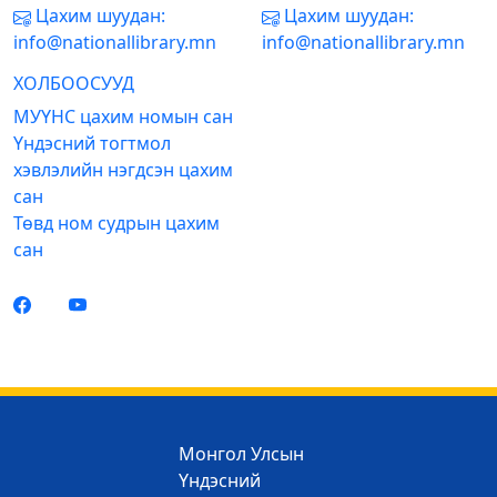
Цахим шуудан:
Цахим шуудан:
info@nationallibrary.mn
info@nationallibrary.mn
ХОЛБООСУУД
МУҮНС цахим номын сан
Үндэсний тогтмол
хэвлэлийн нэгдсэн цахим
сан
Төвд ном судрын цахим
сан
Монгол Улсын
Үндэсний