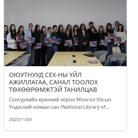
ОЮУТНУУД СЕХ-НЫ ҮЙЛ
АЖИЛЛАГАА, САНАЛ ТООЛОХ
ТӨХӨӨРӨМЖТЭЙ ТАНИЛЦАВ
Сонгуулийн ерөнхий хороо Монгол Улсын
Үндэсний номын сан /National Library of...
2025/11/03