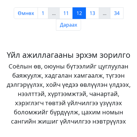
Өмнөх
1
...
11
12
13
...
34
Дараах
Үйл ажиллагааны эрхэм зорилго
Соёлын өв, оюуны бүтээлийг цуглуулан
баяжуулж, хадгалан хамгаалж, түгээн
дэлгэрүүлэх, хойч үедээ өвлүүлэн үлдээх,
нээлттэй, хүртээмжтэй, чанартай,
хэрэглэгч төвтэй үйлчилгээ үзүүлэх
боломжийг бүрдүүлж, цахим номын
сангийн жишиг үйлчилгээ нэвтрүүлэх