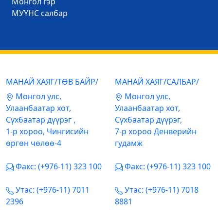
Mонгол гэр
МУҮНС салбар
МАНАЙ ХАЯГ/ТӨВ БАЙР/
МАНАЙ ХАЯГ/САЛБАР/
Mонгол улс,
Mонгол улс,
Улаанбаатар хот,
Улаанбаатар хот,
Сүхбаатар дүүрэг ,
Сүхбаатар дүүрэг,
1-р хороо, Чингисийн
7-р хороо Денверийн
өргөн чөлөө-4
гудамж
Факс: (+976-11) 323 100
Факс: (+976-11) 323 100
Утас: (+976-11) 7011
Утас: (+976-11) 7018
2396
8881