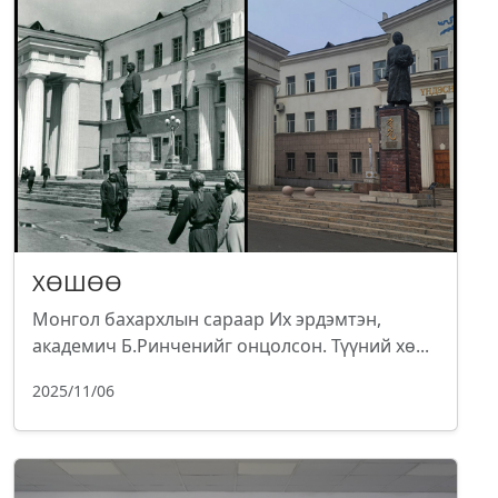
ХӨШӨӨ
Монгол бахархлын сараар Их эрдэмтэн,
академич Б.Ринченийг онцолсон. Түүний хө...
2025/11/06