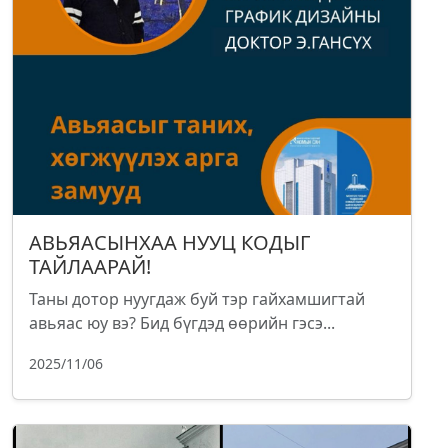
АВЬЯАСЫНХАА НУУЦ КОДЫГ
ТАЙЛААРАЙ!
Таны дотор нуугдаж буй тэр гайхамшигтай
авьяас юу вэ? Бид бүгдэд өөрийн гэсэ...
2025/11/06