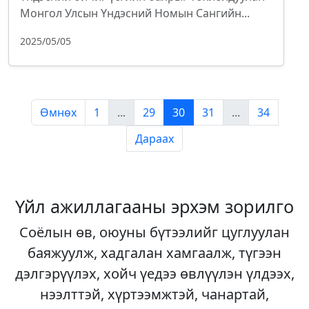
Монгол Улсын Үндэсний Номын Сангийн...
2025/05/05
Өмнөх
1
...
29
30
31
...
34
Дараах
Үйл ажиллагааны эрхэм зорилго
Соёлын өв, оюуны бүтээлийг цуглуулан
баяжуулж, хадгалан хамгаалж, түгээн
дэлгэрүүлэх, хойч үедээ өвлүүлэн үлдээх,
нээлттэй, хүртээмжтэй, чанартай,