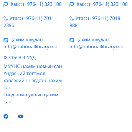
Факс: (+976-11) 323 100
Факс: (+976-11) 323 100
Утас: (+976-11) 7011
Утас: (+976-11) 7018
2396
8881
Цахим шуудан:
Цахим шуудан:
info@nationallibrary.mn
info@nationallibrary.mn
ХОЛБООСУУД
МУҮНС цахим номын сан
Үндэсний тогтмол
хэвлэлийн нэгдсэн цахим
сан
Төвд ном судрын цахим
сан