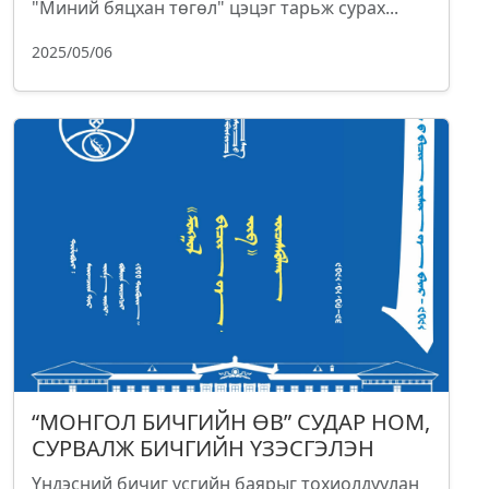
"Миний бяцхан төгөл" цэцэг тарьж сурах...
2025/05/06
“МОНГОЛ БИЧГИЙН ӨВ” СУДАР НОМ,
СУРВАЛЖ БИЧГИЙН ҮЗЭСГЭЛЭН
Үндэсний бичиг үсгийн баярыг тохиолдуулан