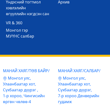
Үндэсний тогтмол
Архив
хэвлэлийн
өгүүллийн нэгдсэн сан
VR & 360
Mонгол гэр
МУҮНС салбар
МАНАЙ ХАЯГ/ТӨВ БАЙР/
МАНАЙ ХАЯГ/САЛБАР/
Mонгол улс,
Mонгол улс,
Улаанбаатар хот,
Улаанбаатар хот,
Сүхбаатар дүүрэг ,
Сүхбаатар дүүрэг,
1-р хороо, Чингисийн
7-р хороо Денверийн
өргөн чөлөө-4
гудамж