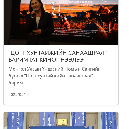
“ЦОГТ ХУНТАЙЖИЙН САНААШРАЛ”
БАРИМТАТ КИНОГ НЭЭЛЭЭ
Монгол Улсын Үндэсний Номын Сангийн
бүтээл “Цогт хунтайжийн санаашрал”
баримт...
2025/05/12