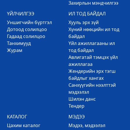
Захирлын мэндчилгээ
ҮЙЛЧИЛГЭЭ
ИЛ ТОД БАЙДАЛ
Уншигчийн бүртгэл
Хууль эрх зүй
Дотоод солилцоо
Хүний нөөцийн ил тод
Гадаад солилцоо
байдал
Танхимууд
Үйл ажиллагааны ил
Журам
тод байдал
Авлигатай тэмцэх үйл
ажиллагаа
Жендерийн эрх тэгш
байдлыг хангах
Санхүүгийн нээлттэй
мэдээлэл
Шилэн данс
Тендер
КАТАЛОГ
МЭДЭЭ
Цахим каталог
Mэдээ, мэдээлэл