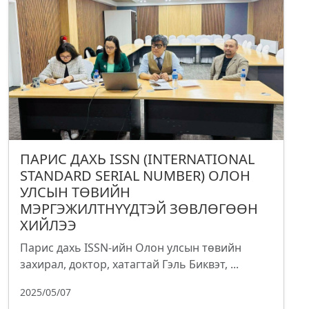
ПАРИС ДАХЬ ISSN (INTERNATIONAL
STANDARD SERIAL NUMBER) ОЛОН
УЛСЫН ТӨВИЙН
МЭРГЭЖИЛТНҮҮДТЭЙ ЗӨВЛӨГӨӨН
ХИЙЛЭЭ
Парис дахь ISSN-ийн Олон улсын төвийн
захирал, доктор, хатагтай Гэль Биквэт, ...
2025/05/07