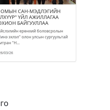
НОМЫН САН-МЭДЛЭГИЙН
ҮЛХҮҮР" ҮЙЛ АЖИЛЛАГАА
ОХИОН БАЙГУУЛЛАА
йслэлийн ерөнхий боловсролын
инэ эхлэл" олон улсын сургуультай
мтран "Н...
26/03/26
го