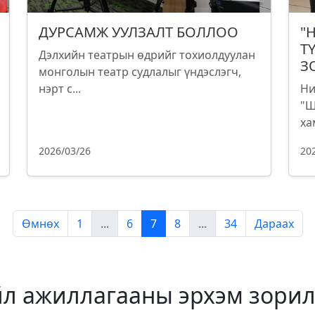
ДУРСАМЖ УУЛЗАЛТ БОЛЛОО
"
Т
Дэлхийн театрын өдрийг тохиолдуулан
З
монголын театр судлалыг үндэслэгч,
нэрт с...
Ни
"Ш
ха
2026/03/26
20
Өмнөх
1
...
6
7
8
...
34
Дараах
йл ажиллагааны эрхэм зорил