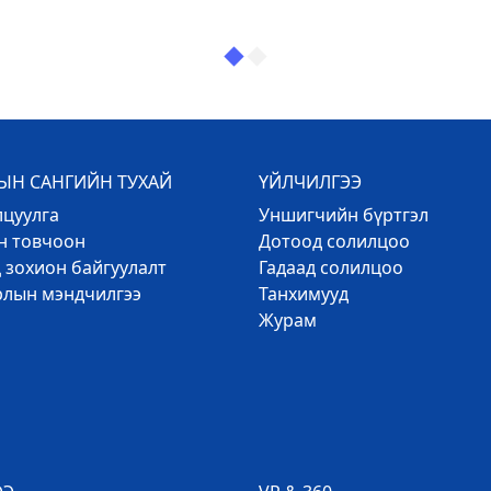
Н САНГИЙН ТУХАЙ
ҮЙЛЧИЛГЭЭ
лцуулга
Уншигчийн бүртгэл
эн товчоон
Дотоод солилцоо
 зохион байгуулалт
Гадаад солилцоо
рлын мэндчилгээ
Танхимууд
Журам