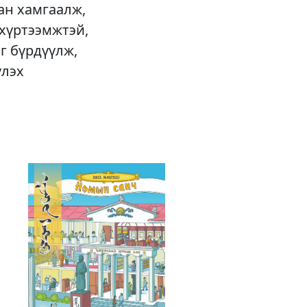
ан хамгаалж,
 хүртээмжтэй,
г бүрдүүлж,
үлэх