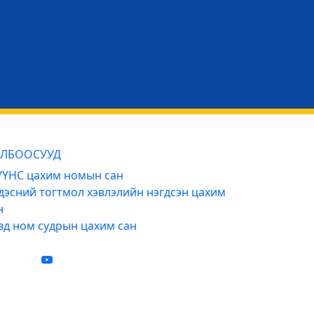
ЛБООСУУД
ҮНС цахим номын сан
дэсний тогтмол хэвлэлийн нэгдсэн цахим
н
вд ном судрын цахим сан