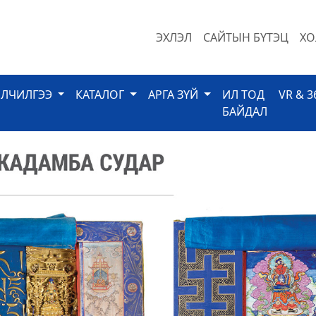
ЭХЛЭЛ
САЙТЫН БҮТЭЦ
ХО
ЙЛЧИЛГЭЭ
КАТАЛОГ
АРГА ЗҮЙ
ИЛ ТОД
VR & 3
БАЙДАЛ