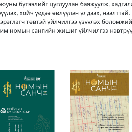
оюуны бүтээлийг цуглуулан баяжуулж, хадгал
рүүлэх, хойч үедээ өвлүүлэн үлдээх, нээлттэй,
хэрэглэгч төвтэй үйлчилгээ үзүүлэх боломжий
им номын сангийн жишиг үйлчилгээ нэвтрү