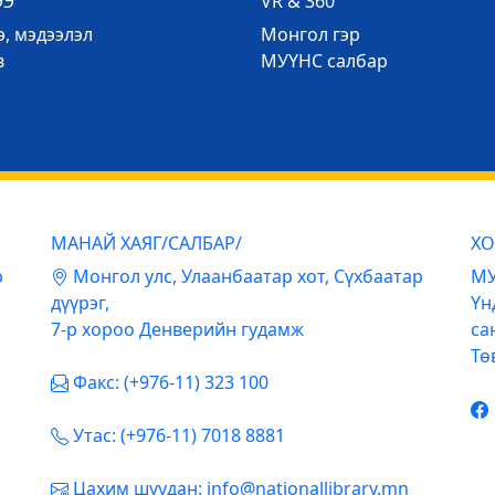
ЭЭ
VR & 360
, мэдээлэл
Mонгол гэр
в
МУҮНС салбар
МАНАЙ ХАЯГ/САЛБАР/
ХО
р
Mонгол улс, Улаанбаатар хот, Сүхбаатар
МУ
дүүрэг,
Үн
7-р хороо Денверийн гудамж
са
Тө
Факс: (+976-11) 323 100
Утас: (+976-11) 7018 8881
Цахим шуудан: info@nationallibrary.mn