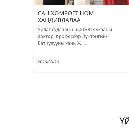
САН ХӨМРӨГТ НОМ
ХАНДИВЛАЛАА
Урлаг судлалын шинжлэх ухааны
доктор, профессор Лүнтэнгийн
Батчулууны хань Ж....
2026/03/26
Ү