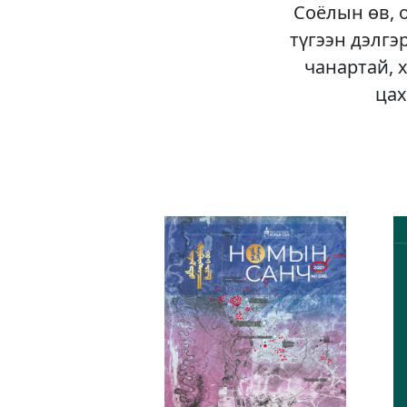
Соёлын өв, 
түгээн дэлгэ
чанартай, 
цах