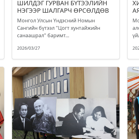
ШИЛДЭГ ГУРВАН БҮТЭЭЛИЙН
Х
НЭГЭЭР ШАЛГАРЧ ӨРСӨЛДӨВ
А
Монгол Улсын Үндэсний Номын
Мо
Сангийн бүтээл "Цогт хунтайжийн
ал
санаашрал" баримт...
үй
2026/03/27
20