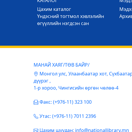
КАТАЛОГ
МЭД
Цахим каталог
Mэдээ
Үндэсний тогтмол хэвлэлийн
Архи
өгүүллийн нэгдсэн сан
МАНАЙ ХАЯГ/ТӨВ БАЙР/
Mонгол улс, Улаанбаатар хот, Сүхбаата
дүүрэг ,
1-р хороо, Чингисийн өргөн чөлөө-4
Факс: (+976-11) 323 100
Утас: (+976-11) 7011 2396
Цахим шуудан: info@nationallibrary.mn