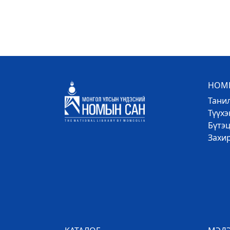
НОМЫ
Тани
Түүх
Бүтэц
Захи