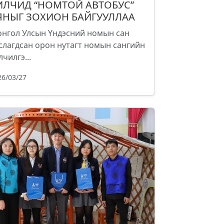
ИЛЧИД “НОМТОЙ АВТОБУС”
ЯНЫГ ЗОХИОН БАЙГУУЛЛАА
нгол Улсын Үндэсний номын сан
слагдсан орон нутагт номын сангийн
лчилгэ...
26/03/27