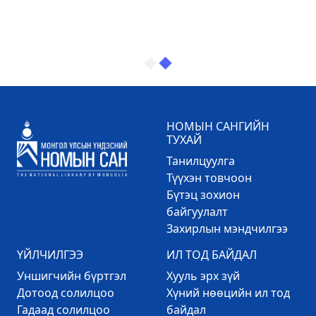
НОМЫН САНГИЙН
ТУХАЙ
Танилцуулга
Түүхэн товчоон
Бүтэц зохион
байгуулалт
Захирлын мэндчилгээ
ҮЙЛЧИЛГЭЭ
ИЛ ТОД БАЙДАЛ
Уншигчийн бүртгэл
Хууль эрх зүй
Дотоод солилцоо
Хүний нөөцийн ил тод
Гадаад солилцоо
байдал