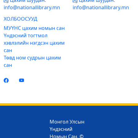
Цахим шуудан:
Цахим шуудан:
info@nationallibrary.mn
info@nationallibrary.mn
ХОЛБООСУУД
МУҮНС цахим номын сан
Үндэсний тогтмол
хэвлэлийн нэгдсэн цахим
сан
Төвд ном судрын цахим
сан
Монгол Улсын
Үндэсний
Номын Сан. ©