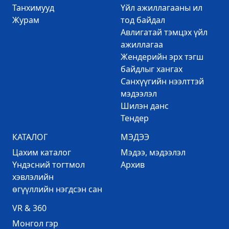
Танхимууд
Үйл ажиллагааны ил
Журам
тод байдал
Авлигатай тэмцэх үйл
ажиллагаа
Жендерийн эрх тэгш
байдлыг хангах
Санхүүгийн нээлттэй
мэдээлэл
Шилэн данс
Тендер
КАТАЛОГ
МЭДЭЭ
Цахим каталог
Mэдээ, мэдээлэл
Үндэсний тогтмол
Архив
хэвлэлийн
өгүүллийн нэгдсэн сан
VR & 360
Mонгол гэр