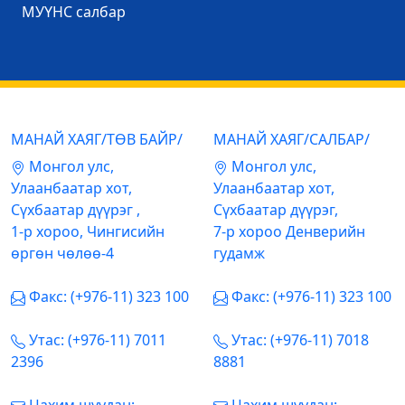
МУҮНС салбар
МАНАЙ ХАЯГ/ТӨВ БАЙР/
МАНАЙ ХАЯГ/САЛБАР/
Mонгол улс,
Mонгол улс,
Улаанбаатар хот,
Улаанбаатар хот,
Сүхбаатар дүүрэг ,
Сүхбаатар дүүрэг,
1-р хороо, Чингисийн
7-р хороо Денверийн
өргөн чөлөө-4
гудамж
Факс: (+976-11) 323 100
Факс: (+976-11) 323 100
Утас: (+976-11) 7011
Утас: (+976-11) 7018
2396
8881