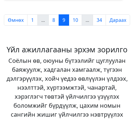
Өмнөх
1
...
8
9
10
...
34
Дараах
Үйл ажиллагааны эрхэм зорилго
Соёлын өв, оюуны бүтээлийг цуглуулан
баяжуулж, хадгалан хамгаалж, түгээн
дэлгэрүүлэх, хойч үедээ өвлүүлэн үлдээх,
нээлттэй, хүртээмжтэй, чанартай,
хэрэглэгч төвтэй үйлчилгээ үзүүлэх
боломжийг бүрдүүлж, цахим номын
сангийн жишиг үйлчилгээ нэвтрүүлэх