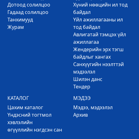
Дотоод солилцоо
Хүний нөөцийн ил тод
Гадаад солилцоо
байдал
Танхимууд
Үйл ажиллагааны ил
Журам
тод байдал
Авлигатай тэмцэх үйл
ажиллагаа
Жендерийн эрх тэгш
байдлыг хангах
Санхүүгийн нээлттэй
мэдээлэл
Шилэн данс
Тендер
КАТАЛОГ
МЭДЭЭ
Цахим каталог
Mэдээ, мэдээлэл
Үндэсний тогтмол
Архив
хэвлэлийн
өгүүллийн нэгдсэн сан