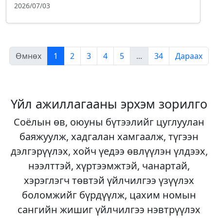
2026/07/03
Өмнөх
1
2
3
4
5
...
34
Дараах
Үйл ажиллагааны эрхэм зорилго
Соёлын өв, оюуны бүтээлийг цуглуулан
баяжуулж, хадгалан хамгаалж, түгээн
дэлгэрүүлэх, хойч үедээ өвлүүлэн үлдээх,
нээлттэй, хүртээмжтэй, чанартай,
хэрэглэгч төвтэй үйлчилгээ үзүүлэх
боломжийг бүрдүүлж, цахим номын
сангийн жишиг үйлчилгээ нэвтрүүлэх