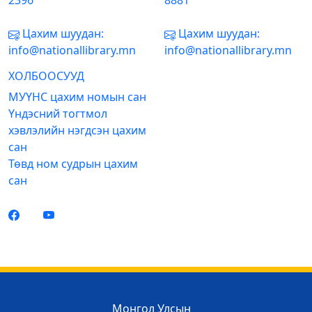
2396
8881
Цахим шуудан:
Цахим шуудан:
info@nationallibrary.mn
info@nationallibrary.mn
ХОЛБООСУУД
МУҮНС цахим номын сан
Үндэсний тогтмол
хэвлэлийн нэгдсэн цахим
сан
Төвд ном судрын цахим
сан
Монгол Улсын