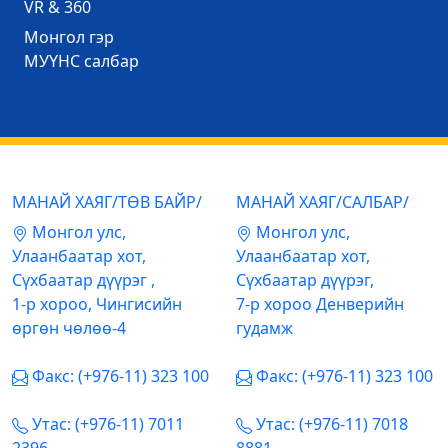
VR & 360
Mонгол гэр
МУҮНС салбар
МАНАЙ ХАЯГ/ТӨВ БАЙР/
МАНАЙ ХАЯГ/САЛБАР/
Mонгол улс,
Mонгол улс,
Улаанбаатар хот,
Улаанбаатар хот,
Сүхбаатар дүүрэг ,
Сүхбаатар дүүрэг,
1-р хороо, Чингисийн
7-р хороо Денверийн
өргөн чөлөө-4
гудамж
Факс: (+976-11) 323 100
Факс: (+976-11) 323 100
Утас: (+976-11) 7011
Утас: (+976-11) 7018