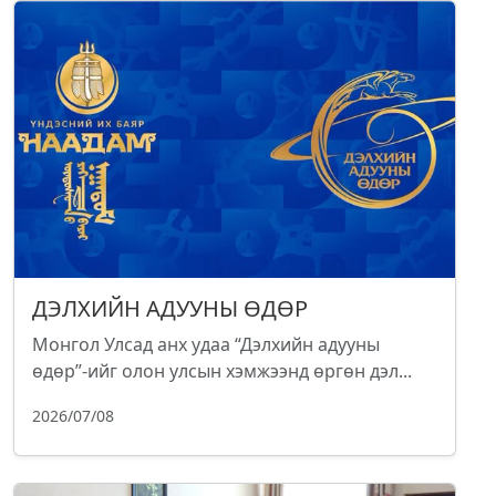
ДЭЛХИЙН АДУУНЫ ӨДӨР
Монгол Улсад анх удаа “Дэлхийн адууны
өдөр”-ийг олон улсын хэмжээнд өргөн дэл...
2026/07/08