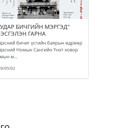
СУДАР БИЧГИЙН МЭРГЭД"
ЗЭСГЭЛЭН ГАРНА
дэсний бичиг үсгийн баярын өдрөөр
дэсний Номын Сангийн Үнэт ховор
мын м...
26/05/02
го