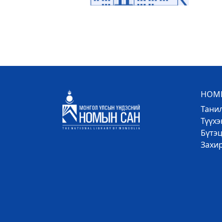
НОМЫ
Тани
Түүх
Бүтэц
Захи