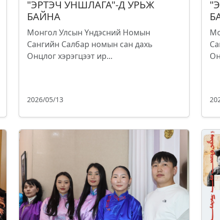
"ЭРТЭЧ УНШЛАГА"-Д УРЬЖ
"
БАЙНА
Б
Монгол Улсын Үндэсний Номын
Мо
Сангийн Салбар номын сан дахь
Са
Онцлог хэрэгцээт ир...
Он
2026/05/13
20