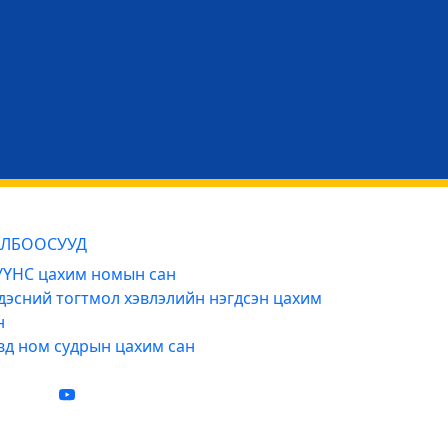
ЛБООСУУД
ҮНС цахим номын сан
дэсний тогтмол хэвлэлийн нэгдсэн цахим
н
вд ном судрын цахим сан