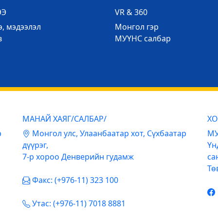
ЭЭ
VR & 360
, мэдээлэл
Mонгол гэр
в
МУҮНС салбар
МАНАЙ ХАЯГ/САЛБАР/
ХО
р
Mонгол улс, Улаанбаатар хот, Сүхбаатар
МУ
дүүрэг,
Үн
7-р хороо Денверийн гудамж
са
Тө
Факс: (+976-11) 323 100
Утас: (+976-11) 7018 8881