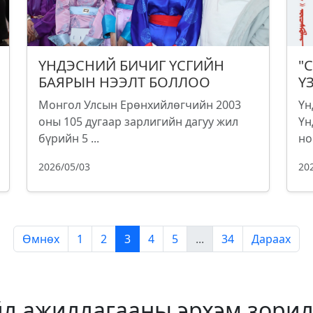
ҮНДЭСНИЙ БИЧИГ ҮСГИЙН
"
БАЯРЫН НЭЭЛТ БОЛЛОО
Ү
Монгол Улсын Ерөнхийлөгчийн 2003
Үн
оны 105 дугаар зарлигийн дагуу жил
Үн
бүрийн 5 ...
но
2026/05/03
20
Өмнөх
1
2
3
4
5
...
34
Дараах
йл ажиллагааны эрхэм зорил