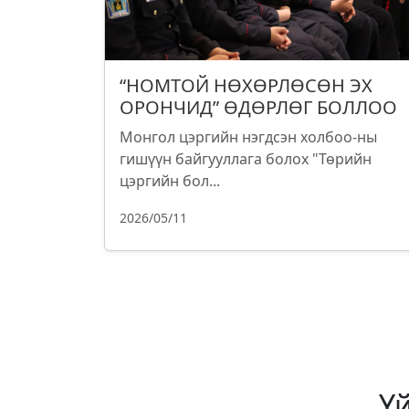
“НОМТОЙ НӨХӨРЛӨСӨН ЭХ
ОРОНЧИД” ӨДӨРЛӨГ БОЛЛОО
Монгол цэргийн нэгдсэн холбоо-ны
гишүүн байгууллага болох "Төрийн
цэргийн бол...
2026/05/11
Ү