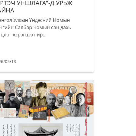
ЭРТЭЧ УНШЛАГА"-Д УРЬЖ
АЙНА
нгол Улсын Үндэсний Номын
нгийн Салбар номын сан дахь
цлог хэрэгцээт ир...
26/05/13