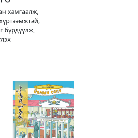
ан хамгаалж,
 хүртээмжтэй,
г бүрдүүлж,
үлэх