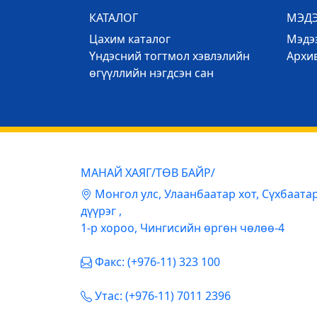
КАТАЛОГ
МЭД
Цахим каталог
Mэдээ
Үндэсний тогтмол хэвлэлийн
Архи
өгүүллийн нэгдсэн сан
МАНАЙ ХАЯГ/ТӨВ БАЙР/
Mонгол улс, Улаанбаатар хот, Сүхбаата
дүүрэг ,
1-р хороо, Чингисийн өргөн чөлөө-4
Факс: (+976-11) 323 100
Утас: (+976-11) 7011 2396