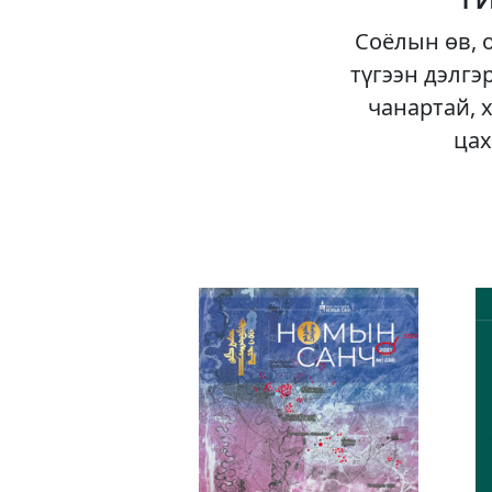
Соёлын өв, 
түгээн дэлгэ
чанартай, 
цах