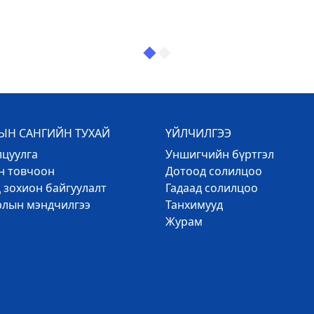
Н САНГИЙН ТУХАЙ
ҮЙЛЧИЛГЭЭ
лцуулга
Уншигчийн бүртгэл
эн товчоон
Дотоод солилцоо
 зохион байгуулалт
Гадаад солилцоо
рлын мэндчилгээ
Танхимууд
Журам