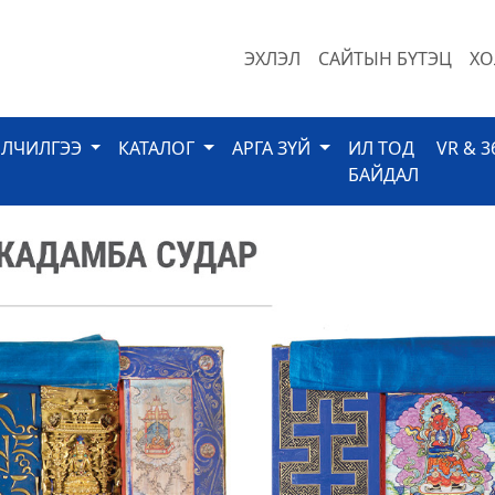
ЭХЛЭЛ
САЙТЫН БҮТЭЦ
ХО
ЙЛЧИЛГЭЭ
КАТАЛОГ
АРГА ЗҮЙ
ИЛ ТОД
VR & 3
БАЙДАЛ