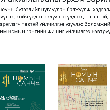
оюуны бүтээлийг цуглуулан баяжуулж, хадгал
рүүлэх, хойч үедээ өвлүүлэн үлдээх, нээлттэй,
хэрэглэгч төвтэй үйлчилгээ үзүүлэх боломжий
им номын сангийн жишиг үйлчилгээ нэвтрү